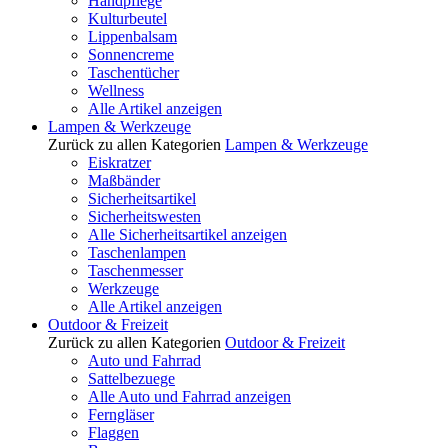
Handpflege
Kulturbeutel
Lippenbalsam
Sonnencreme
Taschentücher
Wellness
Alle Artikel anzeigen
Lampen & Werkzeuge
Zurück zu allen Kategorien
Lampen & Werkzeuge
Eiskratzer
Maßbänder
Sicherheitsartikel
Sicherheitswesten
Alle Sicherheitsartikel anzeigen
Taschenlampen
Taschenmesser
Werkzeuge
Alle Artikel anzeigen
Outdoor & Freizeit
Zurück zu allen Kategorien
Outdoor & Freizeit
Auto und Fahrrad
Sattelbezuege
Alle Auto und Fahrrad anzeigen
Ferngläser
Flaggen