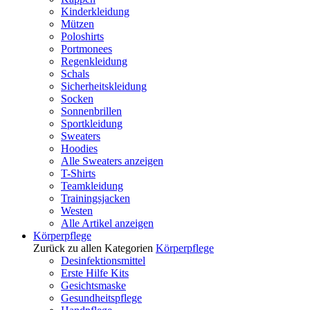
Kinderkleidung
Mützen
Poloshirts
Portmonees
Regenkleidung
Schals
Sicherheitskleidung
Socken
Sonnenbrillen
Sportkleidung
Sweaters
Hoodies
Alle Sweaters anzeigen
T-Shirts
Teamkleidung
Trainingsjacken
Westen
Alle Artikel anzeigen
Körperpflege
Zurück zu allen Kategorien
Körperpflege
Desinfektionsmittel
Erste Hilfe Kits
Gesichtsmaske
Gesundheitspflege