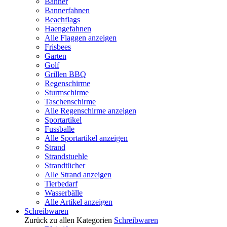
Banner
Bannerfahnen
Beachflags
Haengefahnen
Alle Flaggen anzeigen
Frisbees
Garten
Golf
Grillen BBQ
Regenschirme
Sturmschirme
Taschenschirme
Alle Regenschirme anzeigen
Sportartikel
Fussballe
Alle Sportartikel anzeigen
Strand
Strandstuehle
Strandtücher
Alle Strand anzeigen
Tierbedarf
Wasserbälle
Alle Artikel anzeigen
Schreibwaren
Zurück zu allen Kategorien
Schreibwaren