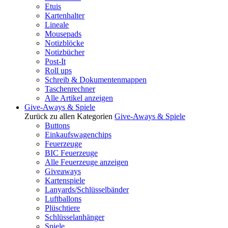
Etuis
Kartenhalter
Lineale
Mousepads
Notizblöcke
Notizbücher
Post-It
Roll ups
Schreib & Dokumentenmappen
Taschenrechner
Alle Artikel anzeigen
Give-Aways & Spiele
Zurück zu allen Kategorien
Give-Aways & Spiele
Buttons
Einkaufswagenchips
Feuerzeuge
BIC Feuerzeuge
Alle Feuerzeuge anzeigen
Giveaways
Kartenspiele
Lanyards/Schlüsselbänder
Luftballons
Plüschtiere
Schlüsselanhänger
Spiele