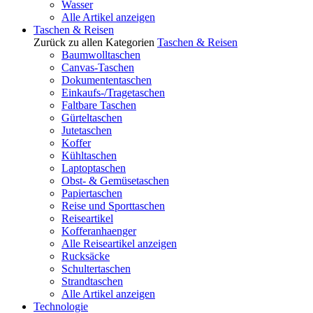
Wasser
Alle Artikel anzeigen
Taschen & Reisen
Zurück zu allen Kategorien
Taschen & Reisen
Baumwolltaschen
Canvas-Taschen
Dokumententaschen
Einkaufs-/Tragetaschen
Faltbare Taschen
Gürteltaschen
Jutetaschen
Koffer
Kühltaschen
Laptoptaschen
Obst- & Gemüsetaschen
Papiertaschen
Reise und Sporttaschen
Reiseartikel
Kofferanhaenger
Alle Reiseartikel anzeigen
Rucksäcke
Schultertaschen
Strandtaschen
Alle Artikel anzeigen
Technologie