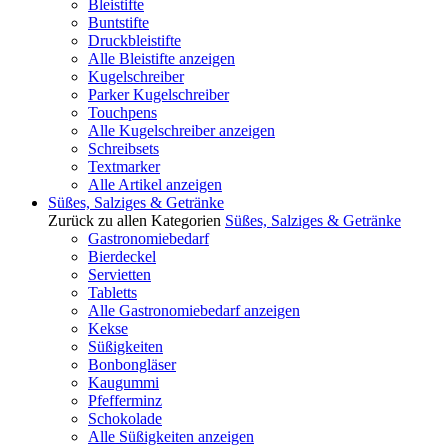
Bleistifte
Buntstifte
Druckbleistifte
Alle Bleistifte anzeigen
Kugelschreiber
Parker Kugelschreiber
Touchpens
Alle Kugelschreiber anzeigen
Schreibsets
Textmarker
Alle Artikel anzeigen
Süßes, Salziges & Getränke
Zurück zu allen Kategorien
Süßes, Salziges & Getränke
Gastronomiebedarf
Bierdeckel
Servietten
Tabletts
Alle Gastronomiebedarf anzeigen
Kekse
Süßigkeiten
Bonbongläser
Kaugummi
Pfefferminz
Schokolade
Alle Süßigkeiten anzeigen