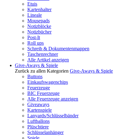
Etuis
Kartenhalter
Lineale
Mousepads
Notizblöcke
Notizbücher
Post-It
Roll ups
Schreib & Dokumentenmappen
Taschenrechner
Alle Artikel anzeigen
Give-Aways & Spiele
Zurück zu allen Kategorien
Give-Aways & Spiele
Buttons
Einkaufswagenchips
Feuerzeuge
BIC Feuerzeuge
Alle Feuerzeuge anzeigen
Giveaways
Kartenspiele
Lanyards/Schlüsselbänder
Luftballons
Plüschtiere
Schlüsselanhänger
Spiele