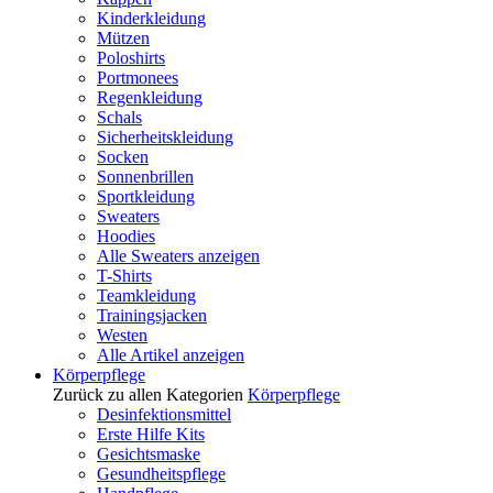
Kinderkleidung
Mützen
Poloshirts
Portmonees
Regenkleidung
Schals
Sicherheitskleidung
Socken
Sonnenbrillen
Sportkleidung
Sweaters
Hoodies
Alle Sweaters anzeigen
T-Shirts
Teamkleidung
Trainingsjacken
Westen
Alle Artikel anzeigen
Körperpflege
Zurück zu allen Kategorien
Körperpflege
Desinfektionsmittel
Erste Hilfe Kits
Gesichtsmaske
Gesundheitspflege