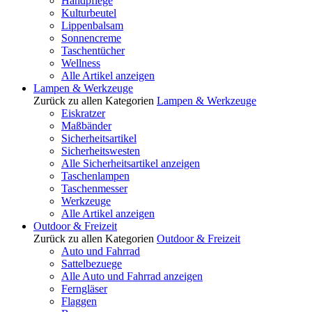
Handpflege
Kulturbeutel
Lippenbalsam
Sonnencreme
Taschentücher
Wellness
Alle Artikel anzeigen
Lampen & Werkzeuge
Zurück zu allen Kategorien
Lampen & Werkzeuge
Eiskratzer
Maßbänder
Sicherheitsartikel
Sicherheitswesten
Alle Sicherheitsartikel anzeigen
Taschenlampen
Taschenmesser
Werkzeuge
Alle Artikel anzeigen
Outdoor & Freizeit
Zurück zu allen Kategorien
Outdoor & Freizeit
Auto und Fahrrad
Sattelbezuege
Alle Auto und Fahrrad anzeigen
Ferngläser
Flaggen