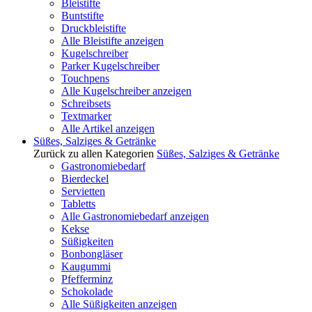
Bleistifte
Buntstifte
Druckbleistifte
Alle Bleistifte anzeigen
Kugelschreiber
Parker Kugelschreiber
Touchpens
Alle Kugelschreiber anzeigen
Schreibsets
Textmarker
Alle Artikel anzeigen
Süßes, Salziges & Getränke
Zurück zu allen Kategorien
Süßes, Salziges & Getränke
Gastronomiebedarf
Bierdeckel
Servietten
Tabletts
Alle Gastronomiebedarf anzeigen
Kekse
Süßigkeiten
Bonbongläser
Kaugummi
Pfefferminz
Schokolade
Alle Süßigkeiten anzeigen