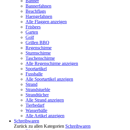
Banner
Bannerfahnen
Beachflags
Haengefahnen
Alle Flaggen anzeigen
Frisbees
Garten
Golf
Grillen BBQ
Regenschirme
Sturmschirme
Taschenschirme
Alle Regenschirme anzeigen
Sportartikel
Fussballe
Alle Sportartikel anzeigen
Strand
Strandstuehle
Strandtücher
Alle Strand anzeigen
Tierbedarf
Wasserbälle
Alle Artikel anzeigen
Schreibwaren
Zurück zu allen Kategorien
Schreibwaren