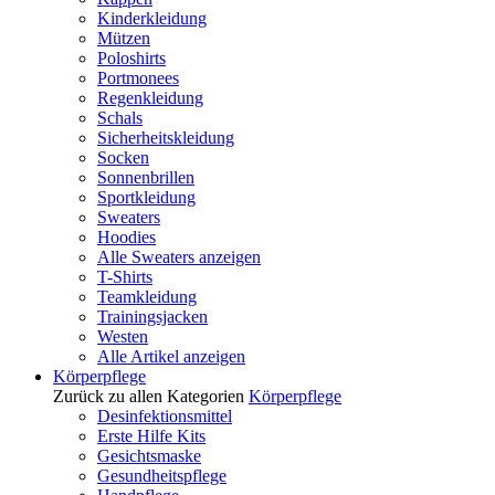
Kinderkleidung
Mützen
Poloshirts
Portmonees
Regenkleidung
Schals
Sicherheitskleidung
Socken
Sonnenbrillen
Sportkleidung
Sweaters
Hoodies
Alle Sweaters anzeigen
T-Shirts
Teamkleidung
Trainingsjacken
Westen
Alle Artikel anzeigen
Körperpflege
Zurück zu allen Kategorien
Körperpflege
Desinfektionsmittel
Erste Hilfe Kits
Gesichtsmaske
Gesundheitspflege