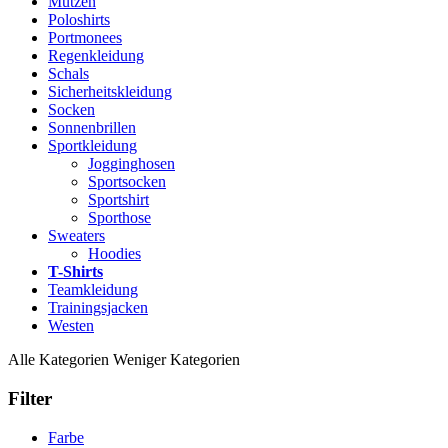
Mützen
Poloshirts
Portmonees
Regenkleidung
Schals
Sicherheitskleidung
Socken
Sonnenbrillen
Sportkleidung
Jogginghosen
Sportsocken
Sportshirt
Sporthose
Sweaters
Hoodies
T-Shirts
Teamkleidung
Trainingsjacken
Westen
Alle Kategorien
Weniger Kategorien
Filter
Farbe