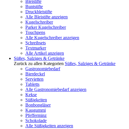
Bleistifte
Buntstifte
Druckbleistifte
Alle Bleistifte anzeigen
Kugelschreiber
Parker Kugelschreiber
Touchpens
Alle Kugelschreiber anzeigen
Schreibsets
Textmarker
Alle Artikel anzeigen
Süßes, Salziges & Getränke
Zurück zu allen Kategorien
Süßes, Salziges & Getränke
Gastronomiebedarf
Bierdeckel
Servietten
Tabletts
Alle Gastronomiebedarf anzeigen
Kekse
Süßigkeiten
Bonbongläser
Kaugummi
Pfefferminz
Schokolade
Alle Süßigkeiten anzeigen