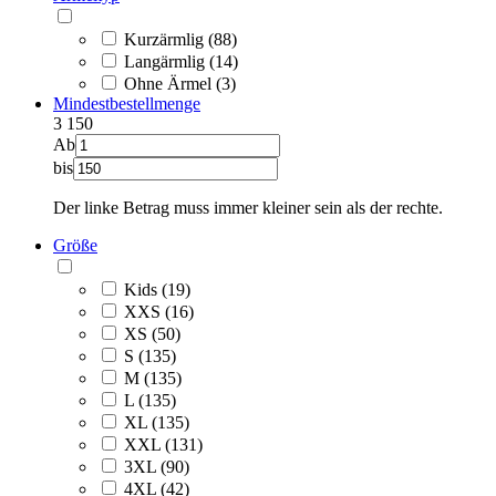
Kurzärmlig (88)
Langärmlig (14)
Ohne Ärmel (3)
Mindestbestellmenge
3
150
Ab
bis
Der linke Betrag muss immer kleiner sein als der rechte.
Größe
Kids (19)
XXS (16)
XS (50)
S (135)
M (135)
L (135)
XL (135)
XXL (131)
3XL (90)
4XL (42)