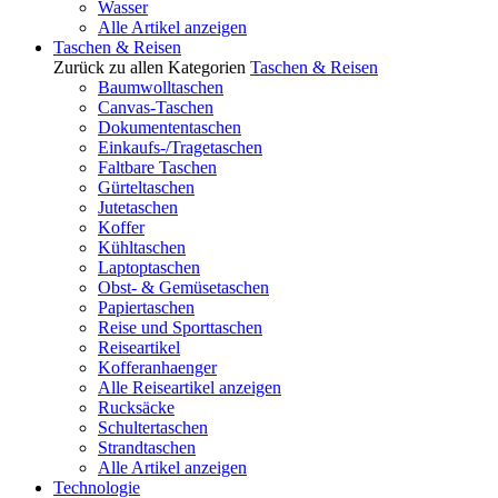
Wasser
Alle Artikel anzeigen
Taschen & Reisen
Zurück zu allen Kategorien
Taschen & Reisen
Baumwolltaschen
Canvas-Taschen
Dokumententaschen
Einkaufs-/Tragetaschen
Faltbare Taschen
Gürteltaschen
Jutetaschen
Koffer
Kühltaschen
Laptoptaschen
Obst- & Gemüsetaschen
Papiertaschen
Reise und Sporttaschen
Reiseartikel
Kofferanhaenger
Alle Reiseartikel anzeigen
Rucksäcke
Schultertaschen
Strandtaschen
Alle Artikel anzeigen
Technologie