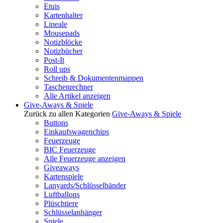
Etuis
Kartenhalter
Lineale
Mousepads
Notizblöcke
Notizbücher
Post-It
Roll ups
Schreib & Dokumentenmappen
Taschenrechner
Alle Artikel anzeigen
Give-Aways & Spiele
Zurück zu allen Kategorien
Give-Aways & Spiele
Buttons
Einkaufswagenchips
Feuerzeuge
BIC Feuerzeuge
Alle Feuerzeuge anzeigen
Giveaways
Kartenspiele
Lanyards/Schlüsselbänder
Luftballons
Plüschtiere
Schlüsselanhänger
Spiele