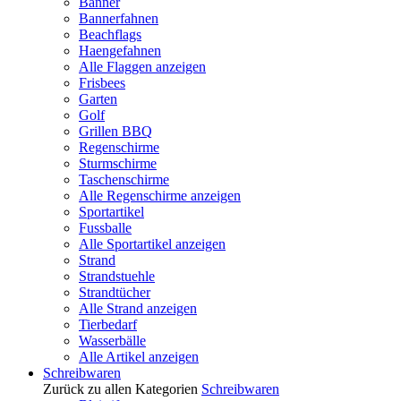
Banner
Bannerfahnen
Beachflags
Haengefahnen
Alle Flaggen anzeigen
Frisbees
Garten
Golf
Grillen BBQ
Regenschirme
Sturmschirme
Taschenschirme
Alle Regenschirme anzeigen
Sportartikel
Fussballe
Alle Sportartikel anzeigen
Strand
Strandstuehle
Strandtücher
Alle Strand anzeigen
Tierbedarf
Wasserbälle
Alle Artikel anzeigen
Schreibwaren
Zurück zu allen Kategorien
Schreibwaren