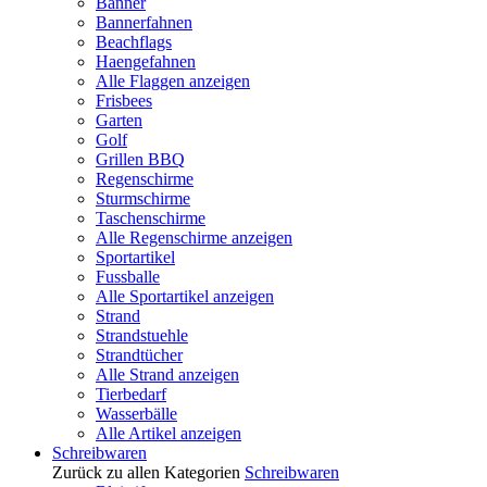
Banner
Bannerfahnen
Beachflags
Haengefahnen
Alle Flaggen anzeigen
Frisbees
Garten
Golf
Grillen BBQ
Regenschirme
Sturmschirme
Taschenschirme
Alle Regenschirme anzeigen
Sportartikel
Fussballe
Alle Sportartikel anzeigen
Strand
Strandstuehle
Strandtücher
Alle Strand anzeigen
Tierbedarf
Wasserbälle
Alle Artikel anzeigen
Schreibwaren
Zurück zu allen Kategorien
Schreibwaren