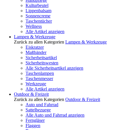
Handpflege
Kulturbeutel
Lippenbalsam
Sonnencreme
Taschentücher
Wellness
Alle Artikel anzeigen
Lampen & Werkzeuge
Zurück zu allen Kategorien
Lampen & Werkzeuge
Eiskratzer
Maßbänder
Sicherheitsartikel
Sicherheitswesten
Alle Sicherheitsartikel anzeigen
Taschenlampen
Taschenmesser
Werkzeuge
Alle Artikel anzeigen
Outdoor & Freizeit
Zurück zu allen Kategorien
Outdoor & Freizeit
Auto und Fahrrad
Sattelbezuege
Alle Auto und Fahrrad anzeigen
Ferngläser
Flaggen