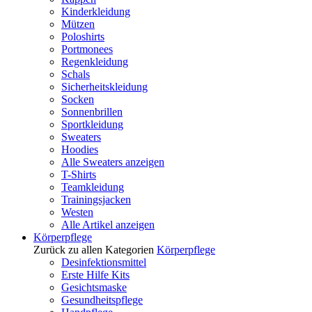
Kinderkleidung
Mützen
Poloshirts
Portmonees
Regenkleidung
Schals
Sicherheitskleidung
Socken
Sonnenbrillen
Sportkleidung
Sweaters
Hoodies
Alle Sweaters anzeigen
T-Shirts
Teamkleidung
Trainingsjacken
Westen
Alle Artikel anzeigen
Körperpflege
Zurück zu allen Kategorien
Körperpflege
Desinfektionsmittel
Erste Hilfe Kits
Gesichtsmaske
Gesundheitspflege