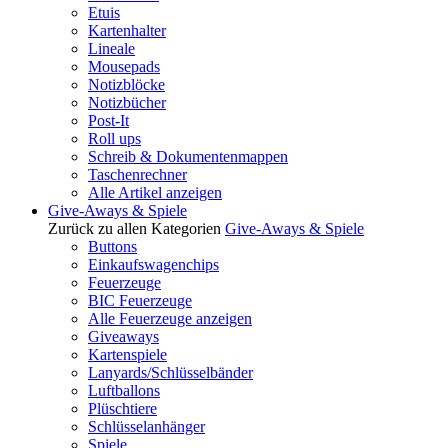
Etuis
Kartenhalter
Lineale
Mousepads
Notizblöcke
Notizbücher
Post-It
Roll ups
Schreib & Dokumentenmappen
Taschenrechner
Alle Artikel anzeigen
Give-Aways & Spiele
Zurück zu allen Kategorien
Give-Aways & Spiele
Buttons
Einkaufswagenchips
Feuerzeuge
BIC Feuerzeuge
Alle Feuerzeuge anzeigen
Giveaways
Kartenspiele
Lanyards/Schlüsselbänder
Luftballons
Plüschtiere
Schlüsselanhänger
Spiele