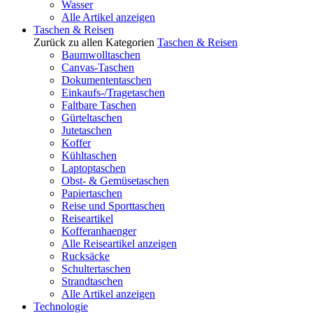
Wasser
Alle Artikel anzeigen
Taschen & Reisen
Zurück zu allen Kategorien
Taschen & Reisen
Baumwolltaschen
Canvas-Taschen
Dokumententaschen
Einkaufs-/Tragetaschen
Faltbare Taschen
Gürteltaschen
Jutetaschen
Koffer
Kühltaschen
Laptoptaschen
Obst- & Gemüsetaschen
Papiertaschen
Reise und Sporttaschen
Reiseartikel
Kofferanhaenger
Alle Reiseartikel anzeigen
Rucksäcke
Schultertaschen
Strandtaschen
Alle Artikel anzeigen
Technologie