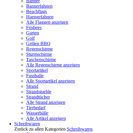
Banner
Bannerfahnen
Beachflags
Haengefahnen
Alle Flaggen anzeigen
Frisbees
Garten
Golf
Grillen BBQ
Regenschirme
Sturmschirme
Taschenschirme
Alle Regenschirme anzeigen
Sportartikel
Fussballe
Alle Sportartikel anzeigen
Strand
Strandstuehle
Strandtücher
Alle Strand anzeigen
Tierbedarf
Wasserbälle
Alle Artikel anzeigen
Schreibwaren
Zurück zu allen Kategorien
Schreibwaren