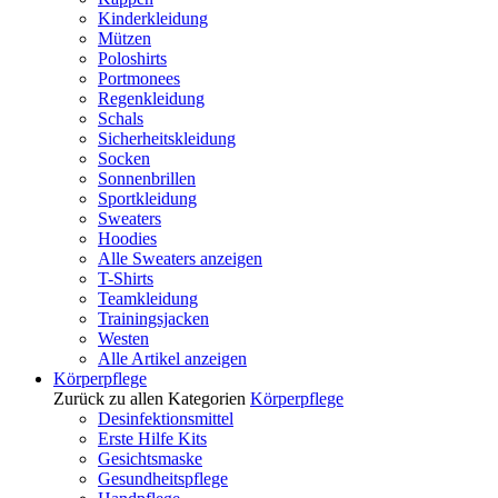
Kinderkleidung
Mützen
Poloshirts
Portmonees
Regenkleidung
Schals
Sicherheitskleidung
Socken
Sonnenbrillen
Sportkleidung
Sweaters
Hoodies
Alle Sweaters anzeigen
T-Shirts
Teamkleidung
Trainingsjacken
Westen
Alle Artikel anzeigen
Körperpflege
Zurück zu allen Kategorien
Körperpflege
Desinfektionsmittel
Erste Hilfe Kits
Gesichtsmaske
Gesundheitspflege