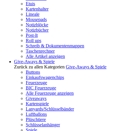
Etuis
Kartenhalter
Lineale
Mousepads
Notizblöcke
Notizbücher
Post-It
Roll ups
Schreib & Dokumentenmappen
Taschenrechner
Alle Artikel anzeigen
Give-Aways & Spiele
Zurück zu allen Kategorien
Give-Aways & Spiele
Buttons
Einkaufswagenchips
Feuerzeuge
BIC Feuerzeuge
Alle Feuerzeuge anzeigen
Giveaways
Kartenspiele
Lanyards/Schlüsselbänder
Luftballons
Plüschtiere
Schlüsselanhänger
Spiele