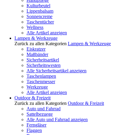
Handpflege
Kulturbeutel
Lippenbalsam
Sonnencreme
Taschentücher
Wellness
Alle Artikel anzeigen
Lampen & Werkzeuge
Zurück zu allen Kategorien
Lampen & Werkzeuge
Eiskratzer
Maßbänder
Sicherheitsartikel
Sicherheitswesten
Alle Sicherheitsartikel anzeigen
Taschenlampen
Taschenmesser
Werkzeuge
Alle Artikel anzeigen
Outdoor & Freizeit
Zurück zu allen Kategorien
Outdoor & Freizeit
Auto und Fahrrad
Sattelbezuege
Alle Auto und Fahrrad anzeigen
Ferngläser
Flaggen