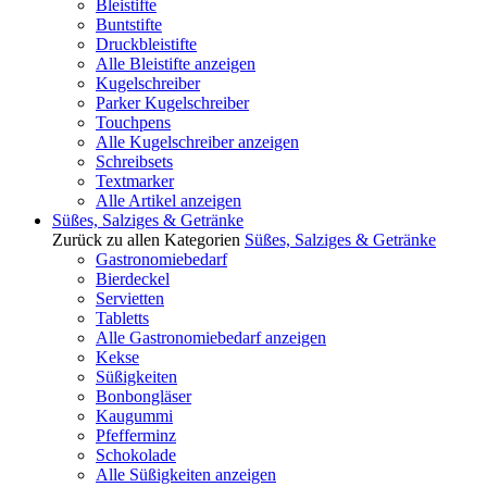
Bleistifte
Buntstifte
Druckbleistifte
Alle Bleistifte anzeigen
Kugelschreiber
Parker Kugelschreiber
Touchpens
Alle Kugelschreiber anzeigen
Schreibsets
Textmarker
Alle Artikel anzeigen
Süßes, Salziges & Getränke
Zurück zu allen Kategorien
Süßes, Salziges & Getränke
Gastronomiebedarf
Bierdeckel
Servietten
Tabletts
Alle Gastronomiebedarf anzeigen
Kekse
Süßigkeiten
Bonbongläser
Kaugummi
Pfefferminz
Schokolade
Alle Süßigkeiten anzeigen