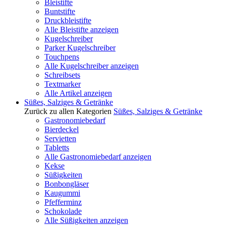
Bleistifte
Buntstifte
Druckbleistifte
Alle Bleistifte anzeigen
Kugelschreiber
Parker Kugelschreiber
Touchpens
Alle Kugelschreiber anzeigen
Schreibsets
Textmarker
Alle Artikel anzeigen
Süßes, Salziges & Getränke
Zurück zu allen Kategorien
Süßes, Salziges & Getränke
Gastronomiebedarf
Bierdeckel
Servietten
Tabletts
Alle Gastronomiebedarf anzeigen
Kekse
Süßigkeiten
Bonbongläser
Kaugummi
Pfefferminz
Schokolade
Alle Süßigkeiten anzeigen