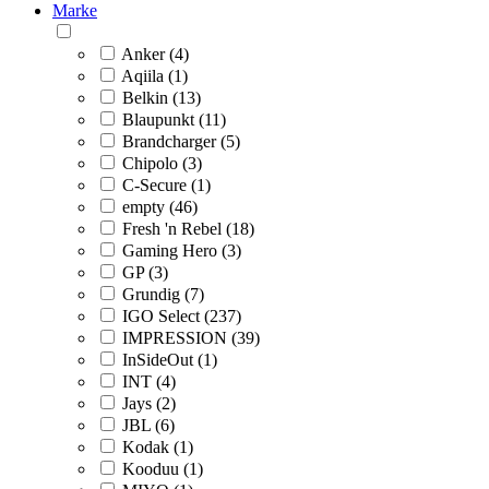
Marke
Anker (4)
Aqiila (1)
Belkin (13)
Blaupunkt (11)
Brandcharger (5)
Chipolo (3)
C-Secure (1)
empty (46)
Fresh 'n Rebel (18)
Gaming Hero (3)
GP (3)
Grundig (7)
IGO Select (237)
IMPRESSION (39)
InSideOut (1)
INT (4)
Jays (2)
JBL (6)
Kodak (1)
Kooduu (1)