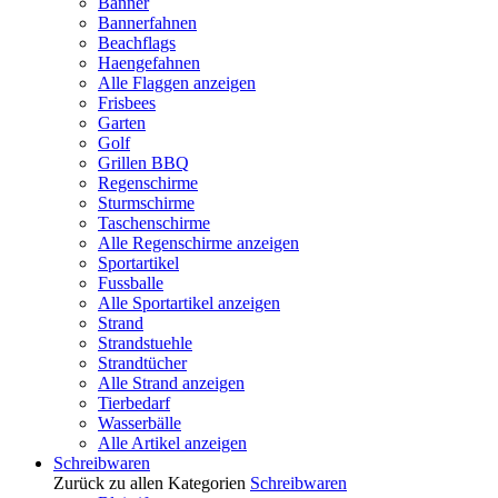
Banner
Bannerfahnen
Beachflags
Haengefahnen
Alle Flaggen anzeigen
Frisbees
Garten
Golf
Grillen BBQ
Regenschirme
Sturmschirme
Taschenschirme
Alle Regenschirme anzeigen
Sportartikel
Fussballe
Alle Sportartikel anzeigen
Strand
Strandstuehle
Strandtücher
Alle Strand anzeigen
Tierbedarf
Wasserbälle
Alle Artikel anzeigen
Schreibwaren
Zurück zu allen Kategorien
Schreibwaren