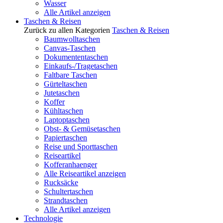
Wasser
Alle Artikel anzeigen
Taschen & Reisen
Zurück zu allen Kategorien
Taschen & Reisen
Baumwolltaschen
Canvas-Taschen
Dokumententaschen
Einkaufs-/Tragetaschen
Faltbare Taschen
Gürteltaschen
Jutetaschen
Koffer
Kühltaschen
Laptoptaschen
Obst- & Gemüsetaschen
Papiertaschen
Reise und Sporttaschen
Reiseartikel
Kofferanhaenger
Alle Reiseartikel anzeigen
Rucksäcke
Schultertaschen
Strandtaschen
Alle Artikel anzeigen
Technologie