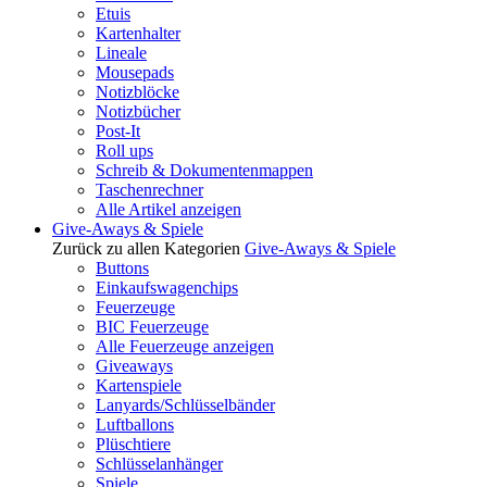
Etuis
Kartenhalter
Lineale
Mousepads
Notizblöcke
Notizbücher
Post-It
Roll ups
Schreib & Dokumentenmappen
Taschenrechner
Alle Artikel anzeigen
Give-Aways & Spiele
Zurück zu allen Kategorien
Give-Aways & Spiele
Buttons
Einkaufswagenchips
Feuerzeuge
BIC Feuerzeuge
Alle Feuerzeuge anzeigen
Giveaways
Kartenspiele
Lanyards/Schlüsselbänder
Luftballons
Plüschtiere
Schlüsselanhänger
Spiele