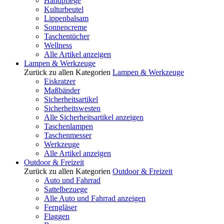
Handpflege
Kulturbeutel
Lippenbalsam
Sonnencreme
Taschentücher
Wellness
Alle Artikel anzeigen
Lampen & Werkzeuge
Zurück zu allen Kategorien
Lampen & Werkzeuge
Eiskratzer
Maßbänder
Sicherheitsartikel
Sicherheitswesten
Alle Sicherheitsartikel anzeigen
Taschenlampen
Taschenmesser
Werkzeuge
Alle Artikel anzeigen
Outdoor & Freizeit
Zurück zu allen Kategorien
Outdoor & Freizeit
Auto und Fahrrad
Sattelbezuege
Alle Auto und Fahrrad anzeigen
Ferngläser
Flaggen