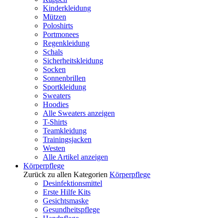
Kinderkleidung
Mützen
Poloshirts
Portmonees
Regenkleidung
Schals
Sicherheitskleidung
Socken
Sonnenbrillen
Sportkleidung
Sweaters
Hoodies
Alle Sweaters anzeigen
T-Shirts
Teamkleidung
Trainingsjacken
Westen
Alle Artikel anzeigen
Körperpflege
Zurück zu allen Kategorien
Körperpflege
Desinfektionsmittel
Erste Hilfe Kits
Gesichtsmaske
Gesundheitspflege