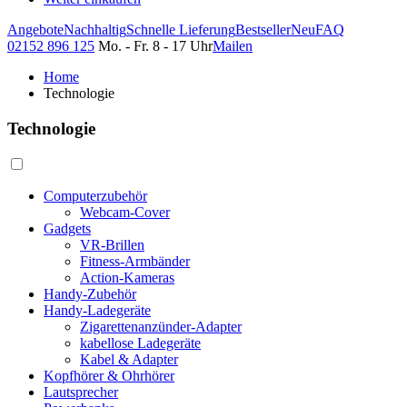
Angebote
Nachhaltig
Schnelle Lieferung
Bestseller
Neu
FAQ
02152 896 125
Mo. - Fr. 8 - 17 Uhr
Mailen
Home
Technologie
Technologie
Computerzubehör
Webcam-Cover
Gadgets
VR-Brillen
Fitness-Armbänder
Action-Kameras
Handy-Zubehör
Handy-Ladegeräte
Zigarettenanzünder-Adapter
kabellose Ladegeräte
Kabel & Adapter
Kopfhörer & Ohrhörer
Lautsprecher