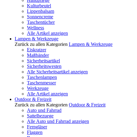
Handpflege
Kulturbeutel
Lippenbalsam
Sonnencreme
Taschentücher
Wellness
Alle Artikel anzeigen
Lampen & Werkzeuge
Zurück zu allen Kategorien
Lampen & Werkzeuge
Eiskratzer
Maßbänder
Sicherheitsartikel
Sicherheitswesten
Alle Sicherheitsartikel anzeigen
Taschenlampen
Taschenmesser
Werkzeuge
Alle Artikel anzeigen
Outdoor & Freizeit
Zurück zu allen Kategorien
Outdoor & Freizeit
Auto und Fahrrad
Sattelbezuege
Alle Auto und Fahrrad anzeigen
Ferngläser
Flaggen