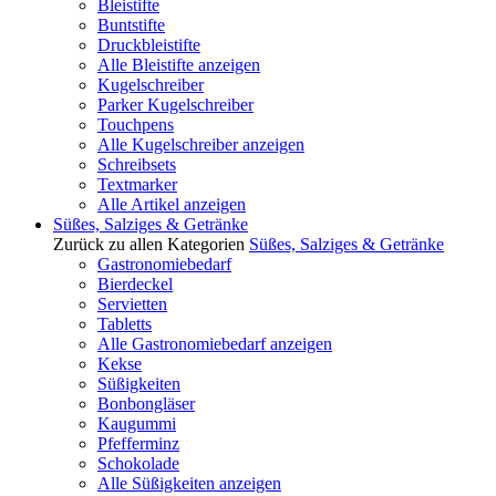
Bleistifte
Buntstifte
Druckbleistifte
Alle Bleistifte anzeigen
Kugelschreiber
Parker Kugelschreiber
Touchpens
Alle Kugelschreiber anzeigen
Schreibsets
Textmarker
Alle Artikel anzeigen
Süßes, Salziges & Getränke
Zurück zu allen Kategorien
Süßes, Salziges & Getränke
Gastronomiebedarf
Bierdeckel
Servietten
Tabletts
Alle Gastronomiebedarf anzeigen
Kekse
Süßigkeiten
Bonbongläser
Kaugummi
Pfefferminz
Schokolade
Alle Süßigkeiten anzeigen