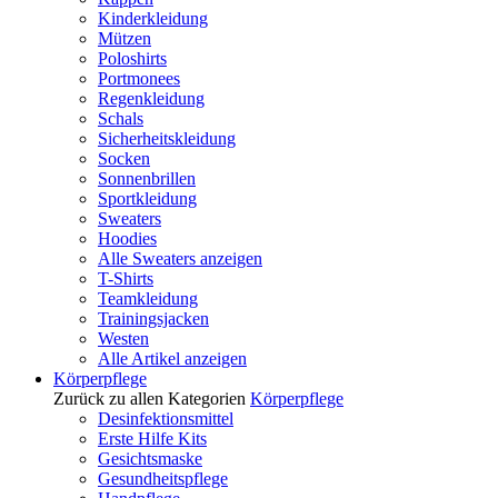
Kinderkleidung
Mützen
Poloshirts
Portmonees
Regenkleidung
Schals
Sicherheitskleidung
Socken
Sonnenbrillen
Sportkleidung
Sweaters
Hoodies
Alle Sweaters anzeigen
T-Shirts
Teamkleidung
Trainingsjacken
Westen
Alle Artikel anzeigen
Körperpflege
Zurück zu allen Kategorien
Körperpflege
Desinfektionsmittel
Erste Hilfe Kits
Gesichtsmaske
Gesundheitspflege