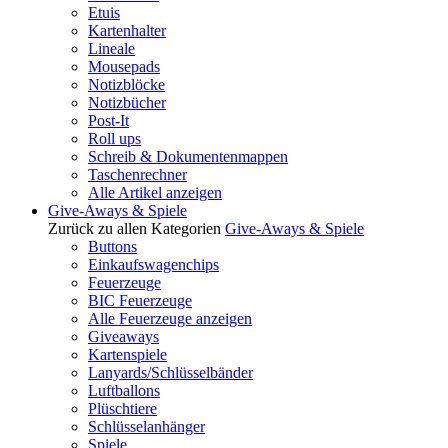
Etuis
Kartenhalter
Lineale
Mousepads
Notizblöcke
Notizbücher
Post-It
Roll ups
Schreib & Dokumentenmappen
Taschenrechner
Alle Artikel anzeigen
Give-Aways & Spiele
Zurück zu allen Kategorien
Give-Aways & Spiele
Buttons
Einkaufswagenchips
Feuerzeuge
BIC Feuerzeuge
Alle Feuerzeuge anzeigen
Giveaways
Kartenspiele
Lanyards/Schlüsselbänder
Luftballons
Plüschtiere
Schlüsselanhänger
Spiele