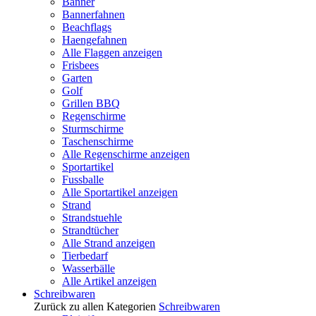
Banner
Bannerfahnen
Beachflags
Haengefahnen
Alle Flaggen anzeigen
Frisbees
Garten
Golf
Grillen BBQ
Regenschirme
Sturmschirme
Taschenschirme
Alle Regenschirme anzeigen
Sportartikel
Fussballe
Alle Sportartikel anzeigen
Strand
Strandstuehle
Strandtücher
Alle Strand anzeigen
Tierbedarf
Wasserbälle
Alle Artikel anzeigen
Schreibwaren
Zurück zu allen Kategorien
Schreibwaren