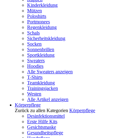
Kinderkleidung
Mützen
Poloshirts
Portmonees
Regenkleidung
Schals
Sicherheitskleidung
Socken
Sonnenbrillen
Sportkleidung
Sweaters
Hoodies
Alle Sweaters anzeigen
T-Shirts
Teamkleidung
Trainingsjacken
Westen
Alle Artikel anzeigen
Körperpflege
Zurück zu allen Kategorien
Körperpflege
Desinfektionsmittel
Erste Hilfe Kits
Gesichtsmaske
Gesundheitspflege