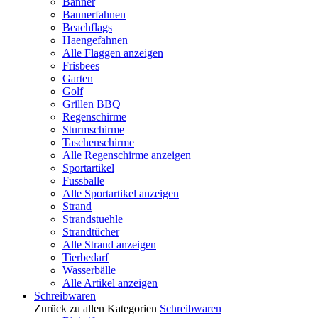
Banner
Bannerfahnen
Beachflags
Haengefahnen
Alle Flaggen anzeigen
Frisbees
Garten
Golf
Grillen BBQ
Regenschirme
Sturmschirme
Taschenschirme
Alle Regenschirme anzeigen
Sportartikel
Fussballe
Alle Sportartikel anzeigen
Strand
Strandstuehle
Strandtücher
Alle Strand anzeigen
Tierbedarf
Wasserbälle
Alle Artikel anzeigen
Schreibwaren
Zurück zu allen Kategorien
Schreibwaren