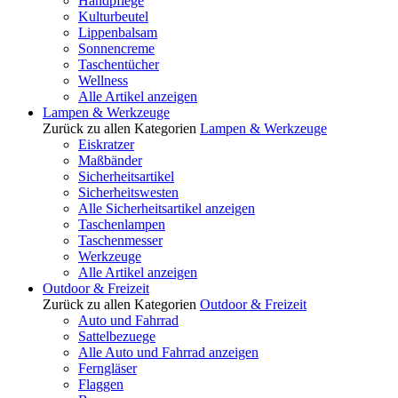
Handpflege
Kulturbeutel
Lippenbalsam
Sonnencreme
Taschentücher
Wellness
Alle Artikel anzeigen
Lampen & Werkzeuge
Zurück zu allen Kategorien
Lampen & Werkzeuge
Eiskratzer
Maßbänder
Sicherheitsartikel
Sicherheitswesten
Alle Sicherheitsartikel anzeigen
Taschenlampen
Taschenmesser
Werkzeuge
Alle Artikel anzeigen
Outdoor & Freizeit
Zurück zu allen Kategorien
Outdoor & Freizeit
Auto und Fahrrad
Sattelbezuege
Alle Auto und Fahrrad anzeigen
Ferngläser
Flaggen