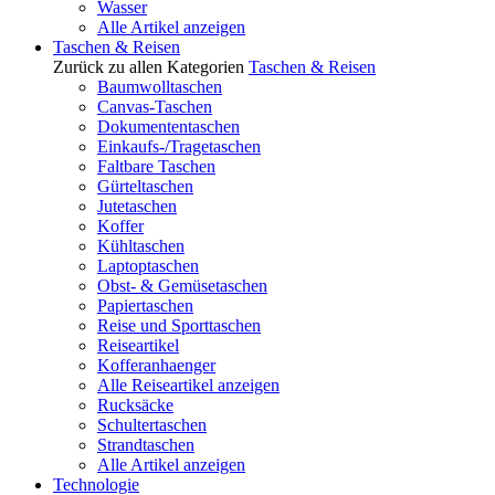
Wasser
Alle Artikel anzeigen
Taschen & Reisen
Zurück zu allen Kategorien
Taschen & Reisen
Baumwolltaschen
Canvas-Taschen
Dokumententaschen
Einkaufs-/Tragetaschen
Faltbare Taschen
Gürteltaschen
Jutetaschen
Koffer
Kühltaschen
Laptoptaschen
Obst- & Gemüsetaschen
Papiertaschen
Reise und Sporttaschen
Reiseartikel
Kofferanhaenger
Alle Reiseartikel anzeigen
Rucksäcke
Schultertaschen
Strandtaschen
Alle Artikel anzeigen
Technologie