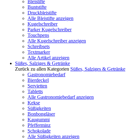
Bleistifte
Buntstifte
Druckbleistifte
Alle Bleistifte anzeigen
Kugelschreiber
Parker Kugelschreiber
Touchpens
Alle Kugelschreiber anzeigen
Schreibsets
Textmarker
Alle Artikel anzeigen
Süßes, Salziges & Getränke
Zurück zu allen Kategorien
Süßes, Salziges & Getränke
Gastronomiebedarf
Bierdeckel
Servietten
Tabletts
Alle Gastronomiebedarf anzeigen
Kekse
Süßigkeiten
Bonbongläser
Kaugummi
Pfefferminz
Schokolade
Alle Süßigkeiten anzeigen