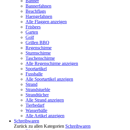
Banner
Bannerfahnen
Beachflags
Haengefahnen
Alle Flaggen anzeigen
Frisbees
Garten
Golf
Grillen BBQ
Regenschirme
Sturmschirme
Taschenschirme
Alle Regenschirme anzeigen
Sportartikel
Fussballe
Alle Sportartikel anzeigen
Strand
Strandstuehle
Strandtücher
Alle Strand anzeigen
Tierbedarf
Wasserbälle
Alle Artikel anzeigen
Schreibwaren
Zurück zu allen Kategorien
Schreibwaren