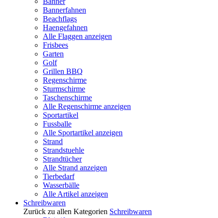
Banner
Bannerfahnen
Beachflags
Haengefahnen
Alle Flaggen anzeigen
Frisbees
Garten
Golf
Grillen BBQ
Regenschirme
Sturmschirme
Taschenschirme
Alle Regenschirme anzeigen
Sportartikel
Fussballe
Alle Sportartikel anzeigen
Strand
Strandstuehle
Strandtücher
Alle Strand anzeigen
Tierbedarf
Wasserbälle
Alle Artikel anzeigen
Schreibwaren
Zurück zu allen Kategorien
Schreibwaren