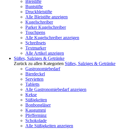
Bleistifte
Buntstifte
Druckbleistifte
Alle Bleistifte anzeigen
Kugelschreiber
Parker Kugelschreiber
Touchpens
Alle Kugelschreiber anzeigen
Schreibsets
Textmarker
Alle Artikel anzeigen
Süßes, Salziges & Getränke
Zurück zu allen Kategorien
Süßes, Salziges & Getränke
Gastronomiebedarf
Bierdeckel
Servietten
Tabletts
Alle Gastronomiebedarf anzeigen
Kekse
Süßigkeiten
Bonbongläser
Kaugummi
Pfefferminz
Schokolade
Alle Süßigkeiten anzeigen