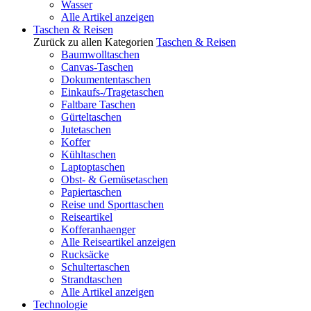
Wasser
Alle Artikel anzeigen
Taschen & Reisen
Zurück zu allen Kategorien
Taschen & Reisen
Baumwolltaschen
Canvas-Taschen
Dokumententaschen
Einkaufs-/Tragetaschen
Faltbare Taschen
Gürteltaschen
Jutetaschen
Koffer
Kühltaschen
Laptoptaschen
Obst- & Gemüsetaschen
Papiertaschen
Reise und Sporttaschen
Reiseartikel
Kofferanhaenger
Alle Reiseartikel anzeigen
Rucksäcke
Schultertaschen
Strandtaschen
Alle Artikel anzeigen
Technologie