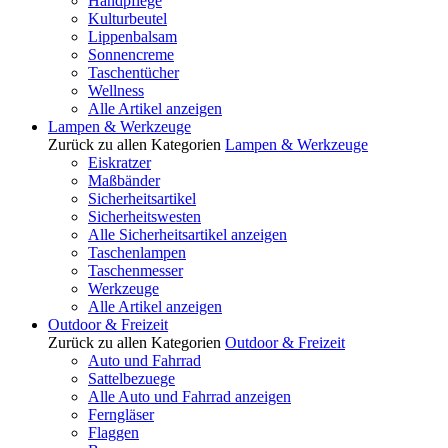
Handpflege
Kulturbeutel
Lippenbalsam
Sonnencreme
Taschentücher
Wellness
Alle Artikel anzeigen
Lampen & Werkzeuge
Zurück zu allen Kategorien
Lampen & Werkzeuge
Eiskratzer
Maßbänder
Sicherheitsartikel
Sicherheitswesten
Alle Sicherheitsartikel anzeigen
Taschenlampen
Taschenmesser
Werkzeuge
Alle Artikel anzeigen
Outdoor & Freizeit
Zurück zu allen Kategorien
Outdoor & Freizeit
Auto und Fahrrad
Sattelbezuege
Alle Auto und Fahrrad anzeigen
Ferngläser
Flaggen