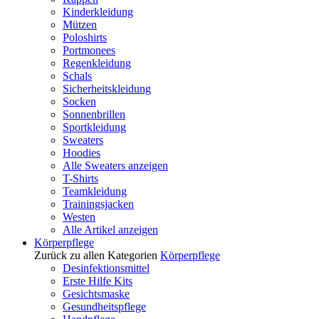
Kinderkleidung
Mützen
Poloshirts
Portmonees
Regenkleidung
Schals
Sicherheitskleidung
Socken
Sonnenbrillen
Sportkleidung
Sweaters
Hoodies
Alle Sweaters anzeigen
T-Shirts
Teamkleidung
Trainingsjacken
Westen
Alle Artikel anzeigen
Körperpflege
Zurück zu allen Kategorien
Körperpflege
Desinfektionsmittel
Erste Hilfe Kits
Gesichtsmaske
Gesundheitspflege