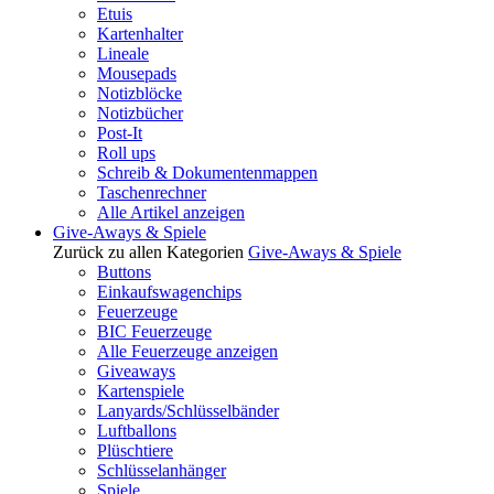
Etuis
Kartenhalter
Lineale
Mousepads
Notizblöcke
Notizbücher
Post-It
Roll ups
Schreib & Dokumentenmappen
Taschenrechner
Alle Artikel anzeigen
Give-Aways & Spiele
Zurück zu allen Kategorien
Give-Aways & Spiele
Buttons
Einkaufswagenchips
Feuerzeuge
BIC Feuerzeuge
Alle Feuerzeuge anzeigen
Giveaways
Kartenspiele
Lanyards/Schlüsselbänder
Luftballons
Plüschtiere
Schlüsselanhänger
Spiele