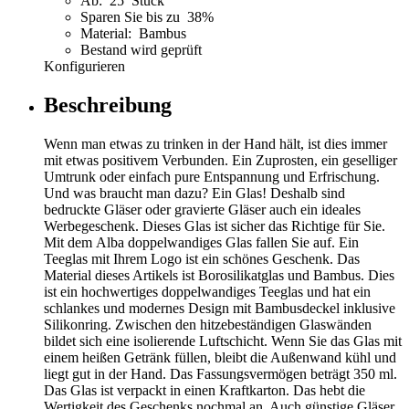
Ab: 25 Stück
Sparen Sie bis zu 38%
Material: Bambus
Bestand wird geprüft
Konfigurieren
Beschreibung
Wenn man etwas zu trinken in der Hand hält, ist dies immer
mit etwas positivem Verbunden. Ein Zuprosten, ein geselliger
Umtrunk oder einfach pure Entspannung und Erfrischung.
Und was braucht man dazu? Ein Glas! Deshalb sind
bedruckte Gläser oder gravierte Gläser auch ein ideales
Werbegeschenk. Dieses Glas ist sicher das Richtige für Sie.
Mit dem Alba doppelwandiges Glas fallen Sie auf. Ein
Teeglas mit Ihrem Logo ist ein schönes Geschenk. Das
Material dieses Artikels ist Borosilikatglas und Bambus. Dies
ist ein hochwertiges doppelwandiges Teeglas und hat ein
schlankes und modernes Design mit Bambusdeckel inklusive
Silikonring. Zwischen den hitzebeständigen Glaswänden
bildet sich eine isolierende Luftschicht. Wenn Sie das Glas mit
einem heißen Getränk füllen, bleibt die Außenwand kühl und
liegt gut in der Hand. Das Fassungsvermögen beträgt 350 ml.
Das Glas ist verpackt in einen Kraftkarton. Das hebt die
Wertigkeit des Geschenks nochmal an. Auch günstige Gläser