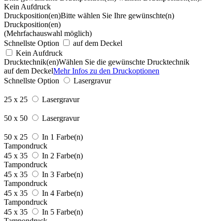
Kein Aufdruck
Druckposition(en)
Bitte wählen Sie Ihre gewünschte(n)
Druckposition(en)
(Mehrfachauswahl möglich)
Schnellste Option
auf dem Deckel
Kein Aufdruck
Drucktechnik(en)
Wählen Sie die gewünschte Drucktechnik
auf dem Deckel
Mehr Infos zu den Druckoptionen
Schnellste Option
Lasergravur
25 x 25
Lasergravur
50 x 50
Lasergravur
50 x 25
In 1 Farbe(n)
Tampondruck
45 x 35
In 2 Farbe(n)
Tampondruck
45 x 35
In 3 Farbe(n)
Tampondruck
45 x 35
In 4 Farbe(n)
Tampondruck
45 x 35
In 5 Farbe(n)
Tampondruck