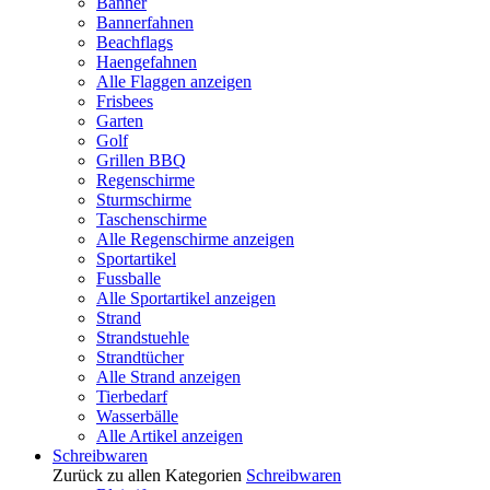
Banner
Bannerfahnen
Beachflags
Haengefahnen
Alle Flaggen anzeigen
Frisbees
Garten
Golf
Grillen BBQ
Regenschirme
Sturmschirme
Taschenschirme
Alle Regenschirme anzeigen
Sportartikel
Fussballe
Alle Sportartikel anzeigen
Strand
Strandstuehle
Strandtücher
Alle Strand anzeigen
Tierbedarf
Wasserbälle
Alle Artikel anzeigen
Schreibwaren
Zurück zu allen Kategorien
Schreibwaren