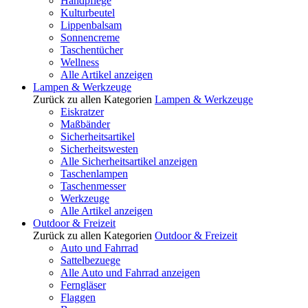
Handpflege
Kulturbeutel
Lippenbalsam
Sonnencreme
Taschentücher
Wellness
Alle Artikel anzeigen
Lampen & Werkzeuge
Zurück zu allen Kategorien
Lampen & Werkzeuge
Eiskratzer
Maßbänder
Sicherheitsartikel
Sicherheitswesten
Alle Sicherheitsartikel anzeigen
Taschenlampen
Taschenmesser
Werkzeuge
Alle Artikel anzeigen
Outdoor & Freizeit
Zurück zu allen Kategorien
Outdoor & Freizeit
Auto und Fahrrad
Sattelbezuege
Alle Auto und Fahrrad anzeigen
Ferngläser
Flaggen