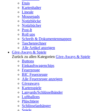
Etuis
Kartenhalter
Lineale
Mousepads
Notizblöcke
Notizbücher
Post-It
Roll ups
Schreib & Dokumentenmappen
Taschenrechner
Alle Artikel anzeigen
Give-Aways & Spiele
Zurück zu allen Kategorien
Give-Aways & Spiele
Buttons
Einkaufswagenchips
Feuerzeuge
BIC Feuerzeuge
Alle Feuerzeuge anzeigen
Giveaways
Kartenspiele
Lanyards/Schlüsselbänder
Luftballons
Plüschtiere
Schlüsselanhänger
Spiele