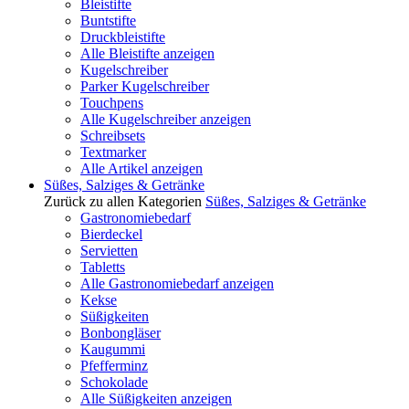
Bleistifte
Buntstifte
Druckbleistifte
Alle Bleistifte anzeigen
Kugelschreiber
Parker Kugelschreiber
Touchpens
Alle Kugelschreiber anzeigen
Schreibsets
Textmarker
Alle Artikel anzeigen
Süßes, Salziges & Getränke
Zurück zu allen Kategorien
Süßes, Salziges & Getränke
Gastronomiebedarf
Bierdeckel
Servietten
Tabletts
Alle Gastronomiebedarf anzeigen
Kekse
Süßigkeiten
Bonbongläser
Kaugummi
Pfefferminz
Schokolade
Alle Süßigkeiten anzeigen