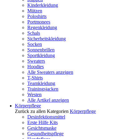
Kinderkleidung
Mützen
Poloshirts
Portmonees
Regenkleidung
Schals
Sicherheitskleidung
Socken
Sonnenbrillen
Sportkleidung
Sweaters
Hoodies
Alle Sweaters anzeigen
T-Shirts
Teamkleidung
Trainingsjacken
Westen
Alle Artikel anzeigen
Körperpflege
Zurück zu allen Kategorien
Körperpflege
Desinfektionsmittel
Erste Hilfe Kits
Gesichtsmaske
Gesundheitspflege