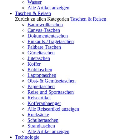
Wasser
Alle Artikel anzeigen
Taschen & Reisen
Zurück zu allen Kategorien
Taschen & Reisen
Baumwolltaschen
Canvas-Taschen
Dokumententaschen
Einkaufs-/Tragetaschen
Faltbare Taschen
Gürteltaschen
Jutetaschen
Koffer
Kühltaschen
Laptoptaschen
Obst- & Gemüsetaschen
Papiertaschen
Reise und Sporttaschen
Reiseartikel
Kofferanhaenger
Alle Reiseartikel anzeigen
Rucksäcke
Schultertaschen
Strandtaschen
Alle Artikel anzeigen
Technologie