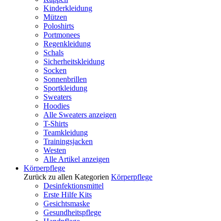
Kinderkleidung
Mützen
Poloshirts
Portmonees
Regenkleidung
Schals
Sicherheitskleidung
Socken
Sonnenbrillen
Sportkleidung
Sweaters
Hoodies
Alle Sweaters anzeigen
T-Shirts
Teamkleidung
Trainingsjacken
Westen
Alle Artikel anzeigen
Körperpflege
Zurück zu allen Kategorien
Körperpflege
Desinfektionsmittel
Erste Hilfe Kits
Gesichtsmaske
Gesundheitspflege