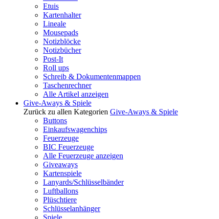
Etuis
Kartenhalter
Lineale
Mousepads
Notizblöcke
Notizbücher
Post-It
Roll ups
Schreib & Dokumentenmappen
Taschenrechner
Alle Artikel anzeigen
Give-Aways & Spiele
Zurück zu allen Kategorien
Give-Aways & Spiele
Buttons
Einkaufswagenchips
Feuerzeuge
BIC Feuerzeuge
Alle Feuerzeuge anzeigen
Giveaways
Kartenspiele
Lanyards/Schlüsselbänder
Luftballons
Plüschtiere
Schlüsselanhänger
Spiele