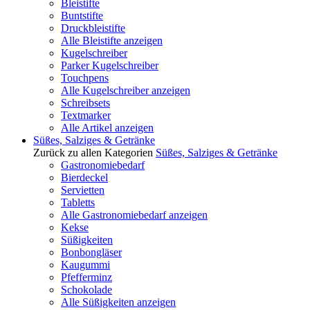
Bleistifte
Buntstifte
Druckbleistifte
Alle Bleistifte anzeigen
Kugelschreiber
Parker Kugelschreiber
Touchpens
Alle Kugelschreiber anzeigen
Schreibsets
Textmarker
Alle Artikel anzeigen
Süßes, Salziges & Getränke
Zurück zu allen Kategorien
Süßes, Salziges & Getränke
Gastronomiebedarf
Bierdeckel
Servietten
Tabletts
Alle Gastronomiebedarf anzeigen
Kekse
Süßigkeiten
Bonbongläser
Kaugummi
Pfefferminz
Schokolade
Alle Süßigkeiten anzeigen