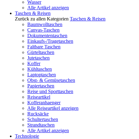
Wasser
Alle Artikel anzeigen
Taschen & Reisen
Zurück zu allen Kategorien
Taschen & Reisen
Baumwolltaschen
Canvas-Taschen
Dokumententaschen
Einkaufs-/Tragetaschen
Faltbare Taschen
Gürteltaschen
Jutetaschen
Koffer
Kühltaschen
Laptoptaschen
Obst- & Gemüsetaschen
Papiertaschen
Reise und Sporttaschen
Reiseartikel
Kofferanhaenger
Alle Reiseartikel anzeigen
Rucksäcke
Schultertaschen
Strandtaschen
Alle Artikel anzeigen
Technologie