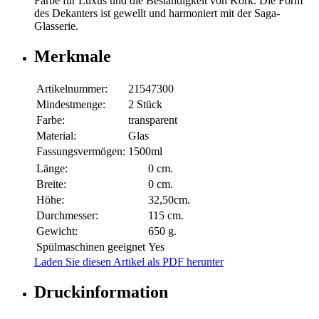
Farbe für Luxus und die Beständigkeit von Kork. Die Form
des Dekanters ist gewellt und harmoniert mit der Saga-
Glasserie.
Merkmale
Artikelnummer:
21547300
Mindestmenge:
2 Stück
Farbe:
transparent
Material:
Glas
Fassungsvermögen:
1500ml
Länge:
0 cm.
Breite:
0 cm.
Höhe:
32,50cm.
Durchmesser:
115 cm.
Gewicht:
650 g.
Spülmaschinen geeignet
Yes
Laden Sie diesen Artikel als PDF herunter
Druckinformation