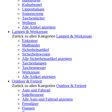
Handpflege
Kulturbeutel
Lippenbalsam
Sonnencreme
Taschentücher
Wellness
Alle Artikel anzeigen
Lampen & Werkzeuge
Zurück zu allen Kategorien
Lampen & Werkzeuge
Eiskratzer
Maßbänder
Sicherheitsartikel
Sicherheitswesten
Alle Sicherheitsartikel anzeigen
Taschenlampen
Taschenmesser
Werkzeuge
Alle Artikel anzeigen
Outdoor & Freizeit
Zurück zu allen Kategorien
Outdoor & Freizeit
Auto und Fahrrad
Sattelbezuege
Alle Auto und Fahrrad anzeigen
Ferngläser
Flaggen