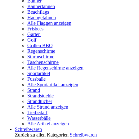
Banner
Bannerfahnen
Beachflags
Haengefahnen
Alle Flaggen anzeigen
Frisbees
Garten
Golf
Grillen BBQ
Regenschirme
Sturmschirme
Taschenschirme
Alle Regenschirme anzeigen
Sportartikel
Fussballe
Alle Sportartikel anzeigen
Strand
Strandstuehle
Strandtücher
Alle Strand anzeigen
Tierbedarf
Wasserbälle
Alle Artikel anzeigen
Schreibwaren
Zurück zu allen Kategorien
Schreibwaren