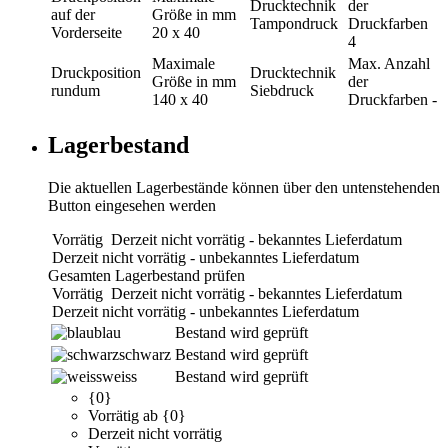
Drucktechnik
der
auf der
Größe in mm
Tampondruck
Druckfarben
Vorderseite
20 x 40
4
Maximale
Max. Anzahl
Druckposition
Drucktechnik
Größe in mm
der
rundum
Siebdruck
140 x 40
Druckfarben
-
Lagerbestand
Die aktuellen Lagerbestände können über den untenstehenden
Button eingesehen werden
Vorrätig
Derzeit nicht vorrätig - bekanntes Lieferdatum
Derzeit nicht vorrätig - unbekanntes Lieferdatum
Gesamten Lagerbestand prüfen
Vorrätig
Derzeit nicht vorrätig - bekanntes Lieferdatum
Derzeit nicht vorrätig - unbekanntes Lieferdatum
blau
Bestand wird geprüft
schwarz
Bestand wird geprüft
weiss
Bestand wird geprüft
{0}
Vorrätig ab {0}
Derzeit nicht vorrätig