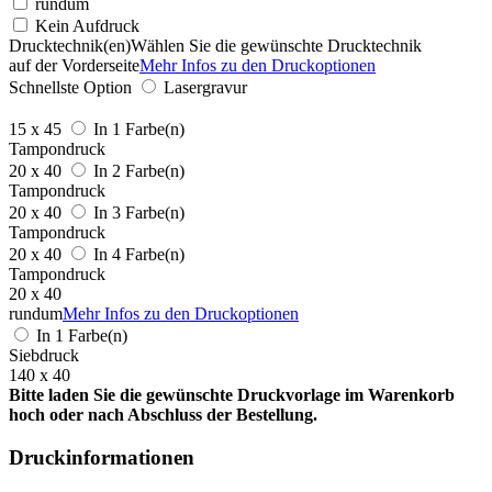
rundum
Kein Aufdruck
Drucktechnik(en)
Wählen Sie die gewünschte Drucktechnik
auf der Vorderseite
Mehr Infos zu den Druckoptionen
Schnellste Option
Lasergravur
15 x 45
In 1 Farbe(n)
Tampondruck
20 x 40
In 2 Farbe(n)
Tampondruck
20 x 40
In 3 Farbe(n)
Tampondruck
20 x 40
In 4 Farbe(n)
Tampondruck
20 x 40
rundum
Mehr Infos zu den Druckoptionen
In 1 Farbe(n)
Siebdruck
140 x 40
Bitte laden Sie die gewünschte Druckvorlage im Warenkorb
hoch oder nach Abschluss der Bestellung.
Druckinformationen