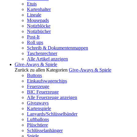
Etuis
Kartenhalter
Lineale
Mousepads
Notizblöcke
Notizbücher
Post-It
Roll ups
Schreib & Dokumentenmappen
Taschenrechner
Alle Artikel anzeigen
Give-Aways & Spiele
Zurück zu allen Kategorien
Give-Aways & Spiele
Buttons
Einkaufswagenchips
Feuerzeuge
BIC Feuerzeuge
Alle Feuerzeuge anzeigen
Giveaways
Kartenspiele
Lanyards/Schlüsselbänder
Luftballons
Plüschtiere
Schlüsselanhänger
Spiele