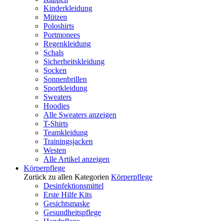
Kinderkleidung
Mützen
Poloshirts
Portmonees
Regenkleidung
Schals
Sicherheitskleidung
Socken
Sonnenbrillen
Sportkleidung
Sweaters
Hoodies
Alle Sweaters anzeigen
T-Shirts
Teamkleidung
Trainingsjacken
Westen
Alle Artikel anzeigen
Körperpflege
Zurück zu allen Kategorien
Körperpflege
Desinfektionsmittel
Erste Hilfe Kits
Gesichtsmaske
Gesundheitspflege