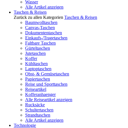
Wasser
Alle Artikel anzeigen
Taschen & Reisen
Zurück zu allen Kategorien
Taschen & Reisen
Baumwolltaschen
Canvas-Taschen
Dokumententaschen
Einkaufs-/Tragetaschen
Faltbare Taschen
Gürteltaschen
Jutetaschen
Koffer
Kühltaschen
Laptoptaschen
Obst- & Gemüsetaschen
Papiertaschen
Reise und Sporttaschen
Reiseartikel
Kofferanhaenger
Alle Reiseartikel anzeigen
Rucksäcke
Schultertaschen
Strandtaschen
Alle Artikel anzeigen
Technologie