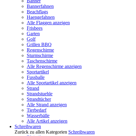
Banner
Bannerfahnen
Beachflags
Haengefahnen
Alle Flaggen anzeigen
Frisbees
Garten
Golf
Grillen BBQ
Regenschirme
Sturmschirme
Taschenschirme
Alle Regenschirme anzeigen
Sportartikel
Fussballe
Alle Sportartikel anzeigen
Strand
Strandstuehle
Strandtücher
Alle Strand anzeigen
Tierbedarf
Wasserbälle
Alle Artikel anzeigen
Schreibwaren
Zurück zu allen Kategorien
Schreibwaren