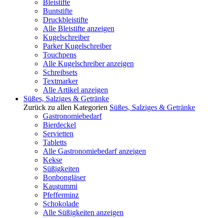
Bleistifte
Buntstifte
Druckbleistifte
Alle Bleistifte anzeigen
Kugelschreiber
Parker Kugelschreiber
Touchpens
Alle Kugelschreiber anzeigen
Schreibsets
Textmarker
Alle Artikel anzeigen
Süßes, Salziges & Getränke
Zurück zu allen Kategorien
Süßes, Salziges & Getränke
Gastronomiebedarf
Bierdeckel
Servietten
Tabletts
Alle Gastronomiebedarf anzeigen
Kekse
Süßigkeiten
Bonbongläser
Kaugummi
Pfefferminz
Schokolade
Alle Süßigkeiten anzeigen