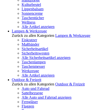
Handpflege
Kulturbeutel
Lippenbalsam
Sonnencreme
Taschentücher
Wellness
Alle Artikel anzeigen
Lampen & Werkzeuge
Zurück zu allen Kategorien
Lampen & Werkzeuge
Eiskratzer
Maßbänder
Sicherheitsartikel
Sicherheitswesten
Alle Sicherheitsartikel anzeigen
Taschenlampen
Taschenmesser
Werkzeuge
Alle Artikel anzeigen
Outdoor & Freizeit
Zurück zu allen Kategorien
Outdoor & Freizeit
Auto und Fahrrad
Sattelbezuege
Alle Auto und Fahrrad anzeigen
Ferngläser
Flaggen