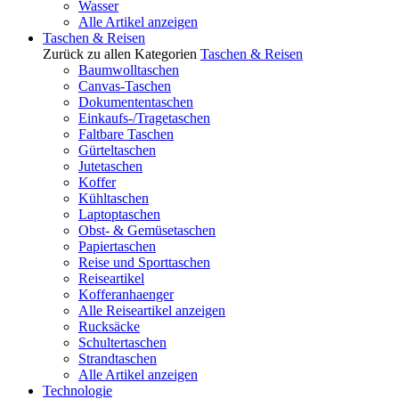
Wasser
Alle Artikel anzeigen
Taschen & Reisen
Zurück zu allen Kategorien
Taschen & Reisen
Baumwolltaschen
Canvas-Taschen
Dokumententaschen
Einkaufs-/Tragetaschen
Faltbare Taschen
Gürteltaschen
Jutetaschen
Koffer
Kühltaschen
Laptoptaschen
Obst- & Gemüsetaschen
Papiertaschen
Reise und Sporttaschen
Reiseartikel
Kofferanhaenger
Alle Reiseartikel anzeigen
Rucksäcke
Schultertaschen
Strandtaschen
Alle Artikel anzeigen
Technologie