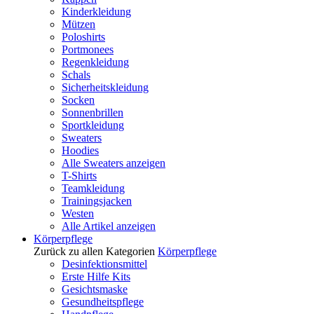
Kinderkleidung
Mützen
Poloshirts
Portmonees
Regenkleidung
Schals
Sicherheitskleidung
Socken
Sonnenbrillen
Sportkleidung
Sweaters
Hoodies
Alle Sweaters anzeigen
T-Shirts
Teamkleidung
Trainingsjacken
Westen
Alle Artikel anzeigen
Körperpflege
Zurück zu allen Kategorien
Körperpflege
Desinfektionsmittel
Erste Hilfe Kits
Gesichtsmaske
Gesundheitspflege