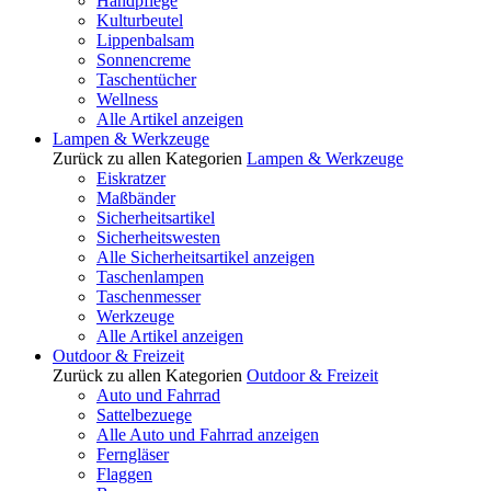
Handpflege
Kulturbeutel
Lippenbalsam
Sonnencreme
Taschentücher
Wellness
Alle Artikel anzeigen
Lampen & Werkzeuge
Zurück zu allen Kategorien
Lampen & Werkzeuge
Eiskratzer
Maßbänder
Sicherheitsartikel
Sicherheitswesten
Alle Sicherheitsartikel anzeigen
Taschenlampen
Taschenmesser
Werkzeuge
Alle Artikel anzeigen
Outdoor & Freizeit
Zurück zu allen Kategorien
Outdoor & Freizeit
Auto und Fahrrad
Sattelbezuege
Alle Auto und Fahrrad anzeigen
Ferngläser
Flaggen