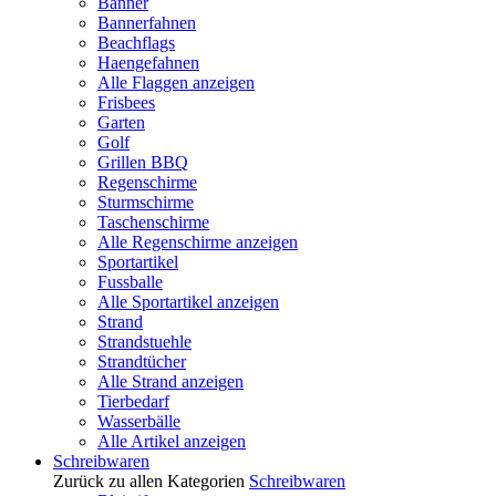
Banner
Bannerfahnen
Beachflags
Haengefahnen
Alle Flaggen anzeigen
Frisbees
Garten
Golf
Grillen BBQ
Regenschirme
Sturmschirme
Taschenschirme
Alle Regenschirme anzeigen
Sportartikel
Fussballe
Alle Sportartikel anzeigen
Strand
Strandstuehle
Strandtücher
Alle Strand anzeigen
Tierbedarf
Wasserbälle
Alle Artikel anzeigen
Schreibwaren
Zurück zu allen Kategorien
Schreibwaren