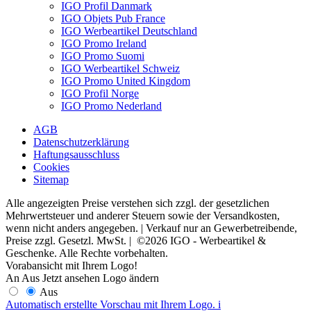
IGO Profil Danmark
IGO Objets Pub France
IGO Werbeartikel Deutschland
IGO Promo Ireland
IGO Promo Suomi
IGO Werbeartikel Schweiz
IGO Promo United Kingdom
IGO Profil Norge
IGO Promo Nederland
AGB
Datenschutzerklärung
Haftungsausschluss
Cookies
Sitemap
Alle angezeigten Preise verstehen sich zzgl. der gesetzlichen
Mehrwertsteuer und anderer Steuern sowie der Versandkosten,
wenn nicht anders angegeben. | Verkauf nur an Gewerbetreibende,
Preise zzgl. Gesetzl. MwSt. | ©2026 IGO - Werbeartikel &
Geschenke. Alle Rechte vorbehalten.
Vorabansicht mit Ihrem Logo!
An
Aus
Jetzt ansehen
Logo ändern
Aus
Automatisch erstellte Vorschau mit Ihrem Logo.
i