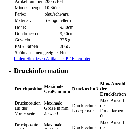
Artikelnummer:
20055104
Mindestmenge:
10 Stück
Farbe:
blau/schwarz
Material:
Steinguttellern
Höhe:
9,80cm.
Durchmesser:
9,20cm.
Gewicht:
335 g.
PMS-Farben
286C
Spülmaschinen geeignet
No
Laden Sie diesen Artikel als PDF herunter
Druckinformation
Max. Anzahl
Maximale
Druckposition
Drucktechnik
der
Größe in mm
Druckfarben
Max. Anzahl
Druckposition
Maximale
Drucktechnik
der
auf der
Größe in mm
Lasergravur
Druckfarben
Vorderseite
25 x 50
0
Max. Anzahl
Druckposition
Maximale
Drucktechnik
der