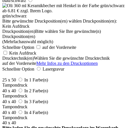
blau/schwarz
grün/schwarz
Bitte gewünschte Druckposition(en) wählen
Druckposition(en):
Kein Aufdruck
Druckposition(en)
Bitte wählen Sie Ihre gewünschte(n)
Druckposition(en)
(Mehrfachauswahl möglich)
Schnellste Option
auf der Vorderseite
Kein Aufdruck
Drucktechnik(en)
Wählen Sie die gewünschte Drucktechnik
auf der Vorderseite
Mehr Infos zu den Druckoptionen
Schnellste Option
Lasergravur
25 x 50
In 1 Farbe(n)
Tampondruck
40 x 40
In 2 Farbe(n)
Tampondruck
40 x 40
In 3 Farbe(n)
Tampondruck
40 x 40
In 4 Farbe(n)
Tampondruck
40 x 40
Bitte laden Sie die gewünschte Druckvorlage im Warenkorb