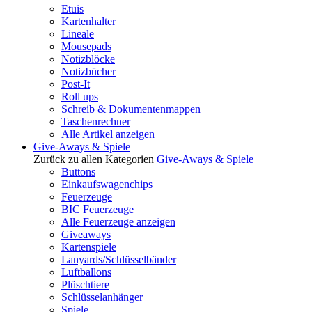
Etuis
Kartenhalter
Lineale
Mousepads
Notizblöcke
Notizbücher
Post-It
Roll ups
Schreib & Dokumentenmappen
Taschenrechner
Alle Artikel anzeigen
Give-Aways & Spiele
Zurück zu allen Kategorien
Give-Aways & Spiele
Buttons
Einkaufswagenchips
Feuerzeuge
BIC Feuerzeuge
Alle Feuerzeuge anzeigen
Giveaways
Kartenspiele
Lanyards/Schlüsselbänder
Luftballons
Plüschtiere
Schlüsselanhänger
Spiele