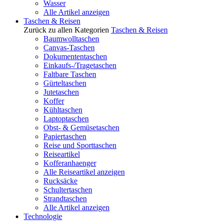
Wasser
Alle Artikel anzeigen
Taschen & Reisen
Zurück zu allen Kategorien
Taschen & Reisen
Baumwolltaschen
Canvas-Taschen
Dokumententaschen
Einkaufs-/Tragetaschen
Faltbare Taschen
Gürteltaschen
Jutetaschen
Koffer
Kühltaschen
Laptoptaschen
Obst- & Gemüsetaschen
Papiertaschen
Reise und Sporttaschen
Reiseartikel
Kofferanhaenger
Alle Reiseartikel anzeigen
Rucksäcke
Schultertaschen
Strandtaschen
Alle Artikel anzeigen
Technologie