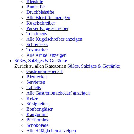
Bleistifte
Buntstifte
Druckbleistifte
Alle Bleistifte anzeigen
Kugelschreiber
Parker Kugelschreiber
Touchpens
Alle Kugelschreiber anzeigen
Schreibsets
Textmarker
Alle Artikel anzeigen
Süßes, Salziges & Getränke
Zurück zu allen Kategorien
Süßes, Salziges & Getränke
Gastronomiebedarf
Bierdeckel
Servietten
Tabletts
Alle Gastronomiebedarf anzeigen
Kekse
Süßigkeiten
Bonbongläser
Kaugummi
Pfefferminz
Schokolade
Alle Süßigkeiten anzeigen