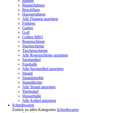
Banner
Bannerfahnen
Beachflags
Haengefahnen
Alle Flaggen anzeigen
Frisbees
Garten
Golf
Grillen BBQ
Regenschirme
Sturmschirme
Taschenschirme
Alle Regenschirme anzeigen
Sportartikel
Fussballe
Alle Sportartikel anzeigen
Strand
Strandstuehle
Strandtücher
Alle Strand anzeigen
Tierbedarf
Wasserbälle
Alle Artikel anzeigen
Schreibwaren
Zurück zu allen Kategorien
Schreibwaren