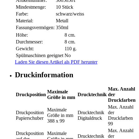
Artikelnummer:
30056501
Mindestmenge:
10 Stück
Farbe:
schwarz/weiss
Material:
Metall
Fassungsvermögen:
350ml
Höhe:
8 cm.
Durchmesser:
8 cm.
Gewicht:
110 g.
Spülmaschinen geeignet
No
Laden Sie diesen Artikel als PDF herunter
Druckinformation
Max. Anzahl
Maximale
Druckposition
Drucktechnik
der
Größe in mm
Druckfarben
Max. Anzahl
Maximale
Druckposition
Drucktechnik
der
Größe in mm
Papierschuber
Digitaldruck
Druckfarben
388 x 99
99
Max. Anzahl
Druckposition
Maximale
Drucktechnik
der
auf der
Größe in mm