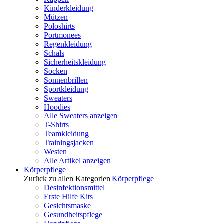
Kinderkleidung
Mützen
Poloshirts
Portmonees
Regenkleidung
Schals
Sicherheitskleidung
Socken
Sonnenbrillen
Sportkleidung
Sweaters
Hoodies
Alle Sweaters anzeigen
T-Shirts
Teamkleidung
Trainingsjacken
Westen
Alle Artikel anzeigen
Körperpflege
Zurück zu allen Kategorien
Körperpflege
Desinfektionsmittel
Erste Hilfe Kits
Gesichtsmaske
Gesundheitspflege