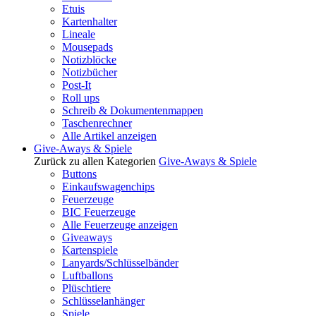
Etuis
Kartenhalter
Lineale
Mousepads
Notizblöcke
Notizbücher
Post-It
Roll ups
Schreib & Dokumentenmappen
Taschenrechner
Alle Artikel anzeigen
Give-Aways & Spiele
Zurück zu allen Kategorien
Give-Aways & Spiele
Buttons
Einkaufswagenchips
Feuerzeuge
BIC Feuerzeuge
Alle Feuerzeuge anzeigen
Giveaways
Kartenspiele
Lanyards/Schlüsselbänder
Luftballons
Plüschtiere
Schlüsselanhänger
Spiele