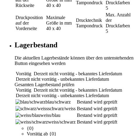
Tampondruck
Druckfarben
Rückseite
40 x 40
5
Max. Anzahl
Druckposition
Maximale
Drucktechnik
der
auf der
Größe in mm
Tampondruck
Druckfarben
Vorderseite
40 x 40
5
Lagerbestand
Die aktuellen Lagerbestände können über den untenstehenden
Button eingesehen werden
Vorrätig
Derzeit nicht vorrätig - bekanntes Lieferdatum
Derzeit nicht vorrätig - unbekanntes Lieferdatum
Gesamten Lagerbestand prüfen
Vorrätig
Derzeit nicht vorrätig - bekanntes Lieferdatum
Derzeit nicht vorrätig - unbekanntes Lieferdatum
blau/schwarz
Bestand wird geprüft
schwarz/weiss
Bestand wird geprüft
weiss/blau
Bestand wird geprüft
weiss/schwarz
Bestand wird geprüft
{0}
Vorrätig ab {0}