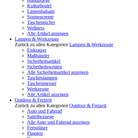
Handpflege
Kulturbeutel
Lippenbalsam
Sonnencreme
Taschentücher
Wellness
Alle Artikel anzeigen
Lampen & Werkzeuge
Zurück zu allen Kategorien
Lampen & Werkzeuge
Eiskratzer
Maßbänder
Sicherheitsartikel
Sicherheitswesten
Alle Sicherheitsartikel anzeigen
Taschenlampen
Taschenmesser
Werkzeuge
Alle Artikel anzeigen
Outdoor & Freizeit
Zurück zu allen Kategorien
Outdoor & Freizeit
Auto und Fahrrad
Sattelbezuege
Alle Auto und Fahrrad anzeigen
Ferngläser
Flaggen