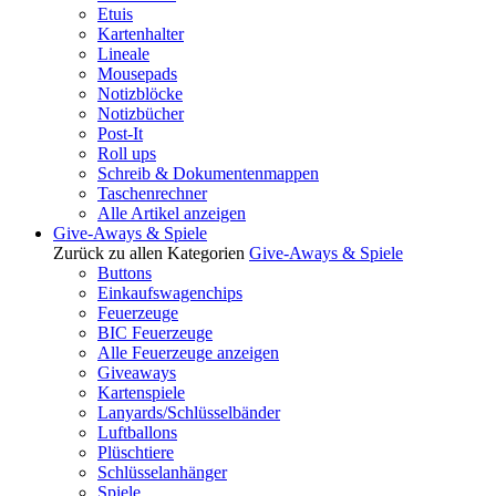
Etuis
Kartenhalter
Lineale
Mousepads
Notizblöcke
Notizbücher
Post-It
Roll ups
Schreib & Dokumentenmappen
Taschenrechner
Alle Artikel anzeigen
Give-Aways & Spiele
Zurück zu allen Kategorien
Give-Aways & Spiele
Buttons
Einkaufswagenchips
Feuerzeuge
BIC Feuerzeuge
Alle Feuerzeuge anzeigen
Giveaways
Kartenspiele
Lanyards/Schlüsselbänder
Luftballons
Plüschtiere
Schlüsselanhänger
Spiele