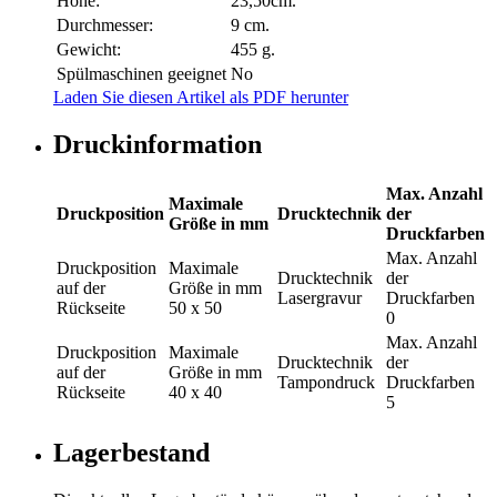
Höhe:
23,50cm.
Durchmesser:
9 cm.
Gewicht:
455 g.
Spülmaschinen geeignet
No
Laden Sie diesen Artikel als PDF herunter
Druckinformation
Max. Anzahl
Maximale
Druckposition
Drucktechnik
der
Größe in mm
Druckfarben
Max. Anzahl
Druckposition
Maximale
Drucktechnik
der
auf der
Größe in mm
Lasergravur
Druckfarben
Rückseite
50 x 50
0
Max. Anzahl
Druckposition
Maximale
Drucktechnik
der
auf der
Größe in mm
Tampondruck
Druckfarben
Rückseite
40 x 40
5
Lagerbestand