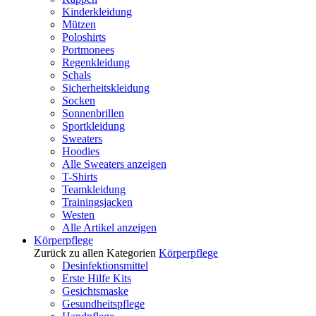
Kinderkleidung
Mützen
Poloshirts
Portmonees
Regenkleidung
Schals
Sicherheitskleidung
Socken
Sonnenbrillen
Sportkleidung
Sweaters
Hoodies
Alle Sweaters anzeigen
T-Shirts
Teamkleidung
Trainingsjacken
Westen
Alle Artikel anzeigen
Körperpflege
Zurück zu allen Kategorien
Körperpflege
Desinfektionsmittel
Erste Hilfe Kits
Gesichtsmaske
Gesundheitspflege