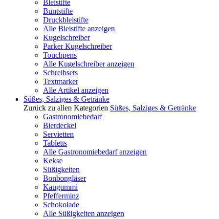
Bleistifte
Buntstifte
Druckbleistifte
Alle Bleistifte anzeigen
Kugelschreiber
Parker Kugelschreiber
Touchpens
Alle Kugelschreiber anzeigen
Schreibsets
Textmarker
Alle Artikel anzeigen
Süßes, Salziges & Getränke
Zurück zu allen Kategorien
Süßes, Salziges & Getränke
Gastronomiebedarf
Bierdeckel
Servietten
Tabletts
Alle Gastronomiebedarf anzeigen
Kekse
Süßigkeiten
Bonbongläser
Kaugummi
Pfefferminz
Schokolade
Alle Süßigkeiten anzeigen