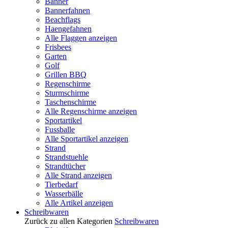
Banner
Bannerfahnen
Beachflags
Haengefahnen
Alle Flaggen anzeigen
Frisbees
Garten
Golf
Grillen BBQ
Regenschirme
Sturmschirme
Taschenschirme
Alle Regenschirme anzeigen
Sportartikel
Fussballe
Alle Sportartikel anzeigen
Strand
Strandstuehle
Strandtücher
Alle Strand anzeigen
Tierbedarf
Wasserbälle
Alle Artikel anzeigen
Schreibwaren
Zurück zu allen Kategorien
Schreibwaren