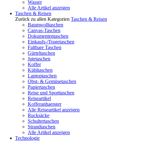
Wasser
Alle Artikel anzeigen
Taschen & Reisen
Zurück zu allen Kategorien
Taschen & Reisen
Baumwolltaschen
Canvas-Taschen
Dokumententaschen
Einkaufs-/Tragetaschen
Faltbare Taschen
Gürteltaschen
Jutetaschen
Koffer
Kühltaschen
Laptoptaschen
Obst- & Gemüsetaschen
Papiertaschen
Reise und Sporttaschen
Reiseartikel
Kofferanhaenger
Alle Reiseartikel anzeigen
Rucksäcke
Schultertaschen
Strandtaschen
Alle Artikel anzeigen
Technologie