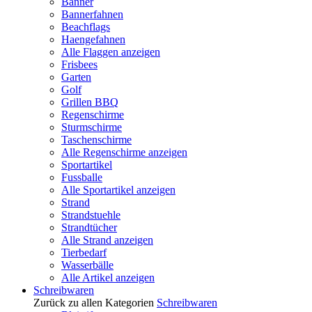
Banner
Bannerfahnen
Beachflags
Haengefahnen
Alle Flaggen anzeigen
Frisbees
Garten
Golf
Grillen BBQ
Regenschirme
Sturmschirme
Taschenschirme
Alle Regenschirme anzeigen
Sportartikel
Fussballe
Alle Sportartikel anzeigen
Strand
Strandstuehle
Strandtücher
Alle Strand anzeigen
Tierbedarf
Wasserbälle
Alle Artikel anzeigen
Schreibwaren
Zurück zu allen Kategorien
Schreibwaren