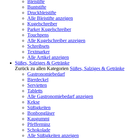
Bleistifte
Buntstifte
Druckbleistifte
Alle Bleistifte anzeigen
Kugelschreiber
Parker Kugelschreiber
Touchpens
Alle Kugelschreiber anzeigen
Schreibsets
Textmarker
Alle Artikel anzeigen
Süßes, Salziges & Getränke
Zurück zu allen Kategorien
Süßes, Salziges & Getränke
Gastronomiebedarf
Bierdeckel
Servietten
Tabletts
Alle Gastronomiebedarf anzeigen
Kekse
Süßigkeiten
Bonbongläser
Kaugummi
Pfefferminz
Schokolade
Alle Süßigkeiten anzeigen