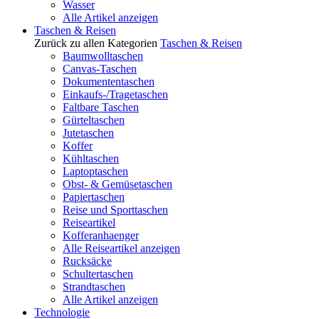
Wasser
Alle Artikel anzeigen
Taschen & Reisen
Zurück zu allen Kategorien
Taschen & Reisen
Baumwolltaschen
Canvas-Taschen
Dokumententaschen
Einkaufs-/Tragetaschen
Faltbare Taschen
Gürteltaschen
Jutetaschen
Koffer
Kühltaschen
Laptoptaschen
Obst- & Gemüsetaschen
Papiertaschen
Reise und Sporttaschen
Reiseartikel
Kofferanhaenger
Alle Reiseartikel anzeigen
Rucksäcke
Schultertaschen
Strandtaschen
Alle Artikel anzeigen
Technologie