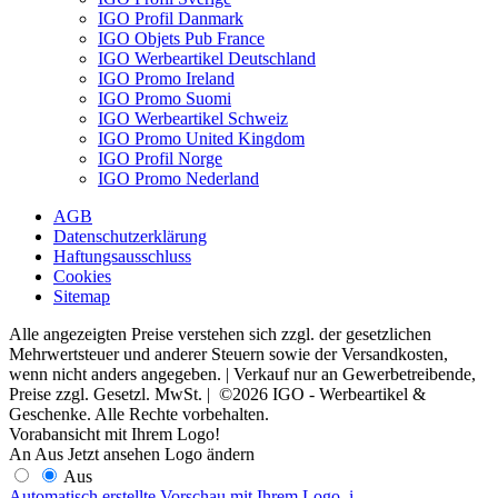
IGO Profil Danmark
IGO Objets Pub France
IGO Werbeartikel Deutschland
IGO Promo Ireland
IGO Promo Suomi
IGO Werbeartikel Schweiz
IGO Promo United Kingdom
IGO Profil Norge
IGO Promo Nederland
AGB
Datenschutzerklärung
Haftungsausschluss
Cookies
Sitemap
Alle angezeigten Preise verstehen sich zzgl. der gesetzlichen
Mehrwertsteuer und anderer Steuern sowie der Versandkosten,
wenn nicht anders angegeben. | Verkauf nur an Gewerbetreibende,
Preise zzgl. Gesetzl. MwSt. | ©2026 IGO - Werbeartikel &
Geschenke. Alle Rechte vorbehalten.
Vorabansicht mit Ihrem Logo!
An
Aus
Jetzt ansehen
Logo ändern
Aus
Automatisch erstellte Vorschau mit Ihrem Logo.
i