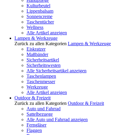
Handpflege
Kulturbeutel
Lippenbalsam
Sonnencreme
Taschentücher
Wellness
Alle Artikel anzeigen
Lampen & Werkzeuge
Zurück zu allen Kategorien
Lampen & Werkzeuge
Eiskratzer
Maßbänder
Sicherheitsartikel
Sicherheitswesten
Alle Sicherheitsartikel anzeigen
Taschenlampen
Taschenmesser
Werkzeuge
Alle Artikel anzeigen
Outdoor & Freizeit
Zurück zu allen Kategorien
Outdoor & Freizeit
Auto und Fahrrad
Sattelbezuege
Alle Auto und Fahrrad anzeigen
Ferngläser
Flaggen