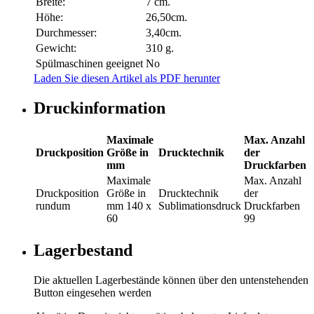
Breite:
7 cm.
Höhe:
26,50cm.
Durchmesser:
3,40cm.
Gewicht:
310 g.
Spülmaschinen geeignet
No
Laden Sie diesen Artikel als PDF herunter
Druckinformation
Maximale
Max. Anzahl
Druckposition
Größe in
Drucktechnik
der
mm
Druckfarben
Maximale
Max. Anzahl
Druckposition
Größe in
Drucktechnik
der
rundum
mm
140 x
Sublimationsdruck
Druckfarben
60
99
Lagerbestand
Die aktuellen Lagerbestände können über den untenstehenden
Button eingesehen werden