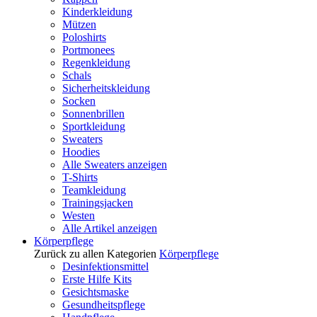
Kinderkleidung
Mützen
Poloshirts
Portmonees
Regenkleidung
Schals
Sicherheitskleidung
Socken
Sonnenbrillen
Sportkleidung
Sweaters
Hoodies
Alle Sweaters anzeigen
T-Shirts
Teamkleidung
Trainingsjacken
Westen
Alle Artikel anzeigen
Körperpflege
Zurück zu allen Kategorien
Körperpflege
Desinfektionsmittel
Erste Hilfe Kits
Gesichtsmaske
Gesundheitspflege