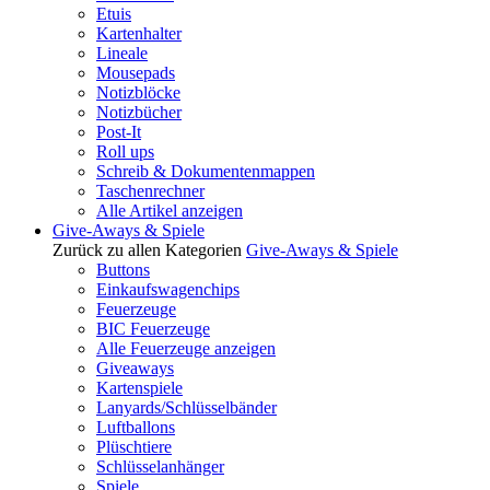
Etuis
Kartenhalter
Lineale
Mousepads
Notizblöcke
Notizbücher
Post-It
Roll ups
Schreib & Dokumentenmappen
Taschenrechner
Alle Artikel anzeigen
Give-Aways & Spiele
Zurück zu allen Kategorien
Give-Aways & Spiele
Buttons
Einkaufswagenchips
Feuerzeuge
BIC Feuerzeuge
Alle Feuerzeuge anzeigen
Giveaways
Kartenspiele
Lanyards/Schlüsselbänder
Luftballons
Plüschtiere
Schlüsselanhänger
Spiele