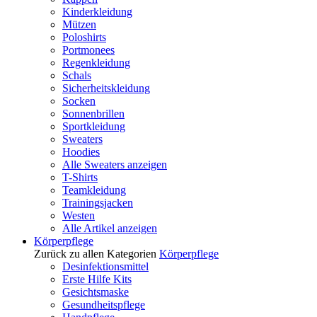
Kinderkleidung
Mützen
Poloshirts
Portmonees
Regenkleidung
Schals
Sicherheitskleidung
Socken
Sonnenbrillen
Sportkleidung
Sweaters
Hoodies
Alle Sweaters anzeigen
T-Shirts
Teamkleidung
Trainingsjacken
Westen
Alle Artikel anzeigen
Körperpflege
Zurück zu allen Kategorien
Körperpflege
Desinfektionsmittel
Erste Hilfe Kits
Gesichtsmaske
Gesundheitspflege