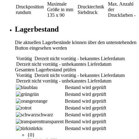
Maximale
Max. Anzahl
Druckposition
Drucktechnik
Größe in mm
der
rundum
Siebdruck
135 x 90
Druckfarben
-
Lagerbestand
Die aktuellen Lagerbestände können über den untenstehenden
Button eingesehen werden
Vorrätig
Derzeit nicht vorrätig - bekanntes Lieferdatum
Derzeit nicht vorrätig - unbekanntes Lieferdatum
Gesamten Lagerbestand prüfen
Vorrätig
Derzeit nicht vorrätig - bekanntes Lieferdatum
Derzeit nicht vorrätig - unbekanntes Lieferdatum
blau
Bestand wird geprüft
grün
Bestand wird geprüft
orange
Bestand wird geprüft
rot
Bestand wird geprüft
schwarz
Bestand wird geprüft
transparent
Bestand wird geprüft
türkis
Bestand wird geprüft
{0}