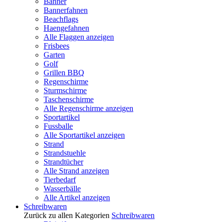
Banner
Bannerfahnen
Beachflags
Haengefahnen
Alle Flaggen anzeigen
Frisbees
Garten
Golf
Grillen BBQ
Regenschirme
Sturmschirme
Taschenschirme
Alle Regenschirme anzeigen
Sportartikel
Fussballe
Alle Sportartikel anzeigen
Strand
Strandstuehle
Strandtücher
Alle Strand anzeigen
Tierbedarf
Wasserbälle
Alle Artikel anzeigen
Schreibwaren
Zurück zu allen Kategorien
Schreibwaren