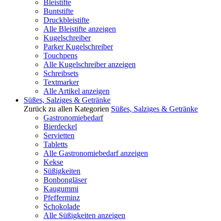
Bleistifte
Buntstifte
Druckbleistifte
Alle Bleistifte anzeigen
Kugelschreiber
Parker Kugelschreiber
Touchpens
Alle Kugelschreiber anzeigen
Schreibsets
Textmarker
Alle Artikel anzeigen
Süßes, Salziges & Getränke
Zurück zu allen Kategorien
Süßes, Salziges & Getränke
Gastronomiebedarf
Bierdeckel
Servietten
Tabletts
Alle Gastronomiebedarf anzeigen
Kekse
Süßigkeiten
Bonbongläser
Kaugummi
Pfefferminz
Schokolade
Alle Süßigkeiten anzeigen