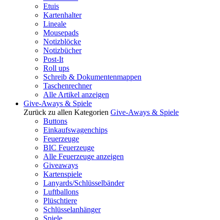
Etuis
Kartenhalter
Lineale
Mousepads
Notizblöcke
Notizbücher
Post-It
Roll ups
Schreib & Dokumentenmappen
Taschenrechner
Alle Artikel anzeigen
Give-Aways & Spiele
Zurück zu allen Kategorien
Give-Aways & Spiele
Buttons
Einkaufswagenchips
Feuerzeuge
BIC Feuerzeuge
Alle Feuerzeuge anzeigen
Giveaways
Kartenspiele
Lanyards/Schlüsselbänder
Luftballons
Plüschtiere
Schlüsselanhänger
Spiele