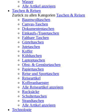
Wasser
Alle Artikel anzeigen
Taschen & Reisen
Zurück zu allen Kategorien
Taschen & Reisen
Baumwolltaschen
Canvas-Taschen
Dokumententaschen
Einkaufs-/Tragetaschen
Faltbare Taschen
Gürteltaschen
Jutetaschen
Koffer
Kühltaschen
Laptoptaschen
Obst- & Gemüsetaschen
Papiertaschen
Reise und Sporttaschen
Reiseartikel
Kofferanhaenger
Alle Reiseartikel anzeigen
Rucksäcke
Schultertaschen
Strandtaschen
Alle Artikel anzeigen
Technologie