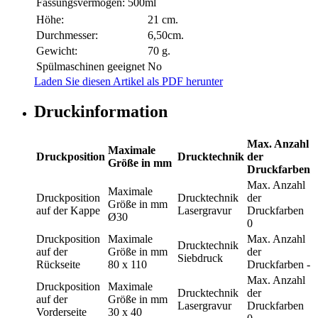
Fassungsvermögen:
500ml
Höhe:
21 cm.
Durchmesser:
6,50cm.
Gewicht:
70 g.
Spülmaschinen geeignet
No
Laden Sie diesen Artikel als PDF herunter
Druckinformation
Max. Anzahl
Maximale
Druckposition
Drucktechnik
der
Größe in mm
Druckfarben
Max. Anzahl
Maximale
Druckposition
Drucktechnik
der
Größe in mm
auf der Kappe
Lasergravur
Druckfarben
Ø30
0
Druckposition
Maximale
Max. Anzahl
Drucktechnik
auf der
Größe in mm
der
Siebdruck
Rückseite
80 x 110
Druckfarben
-
Max. Anzahl
Druckposition
Maximale
Drucktechnik
der
auf der
Größe in mm
Lasergravur
Druckfarben
Vorderseite
30 x 40