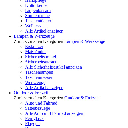
Handpflege
Kulturbeutel
Lippenbalsam
Sonnencreme
Taschentücher
Wellness
Alle Artikel anzeigen
Lampen & Werkzeuge
Zurück zu allen Kategorien
Lampen & Werkzeuge
Eiskratzer
Maßbänder
Sicherheitsartikel
Sicherheitswesten
Alle Sicherheitsartikel anzeigen
Taschenlampen
Taschenmesser
Werkzeuge
Alle Artikel anzeigen
Outdoor & Freizeit
Zurück zu allen Kategorien
Outdoor & Freizeit
Auto und Fahrrad
Sattelbezuege
Alle Auto und Fahrrad anzeigen
Ferngläser
Flaggen