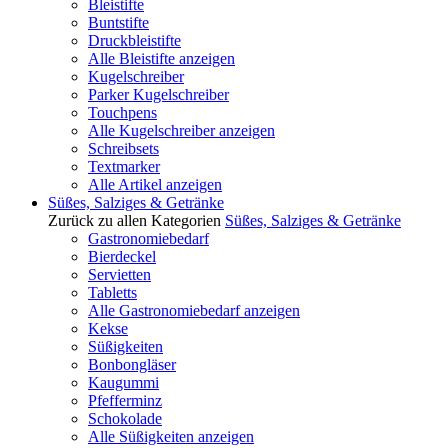
Bleistifte
Buntstifte
Druckbleistifte
Alle Bleistifte anzeigen
Kugelschreiber
Parker Kugelschreiber
Touchpens
Alle Kugelschreiber anzeigen
Schreibsets
Textmarker
Alle Artikel anzeigen
Süßes, Salziges & Getränke
Zurück zu allen Kategorien
Süßes, Salziges & Getränke
Gastronomiebedarf
Bierdeckel
Servietten
Tabletts
Alle Gastronomiebedarf anzeigen
Kekse
Süßigkeiten
Bonbongläser
Kaugummi
Pfefferminz
Schokolade
Alle Süßigkeiten anzeigen