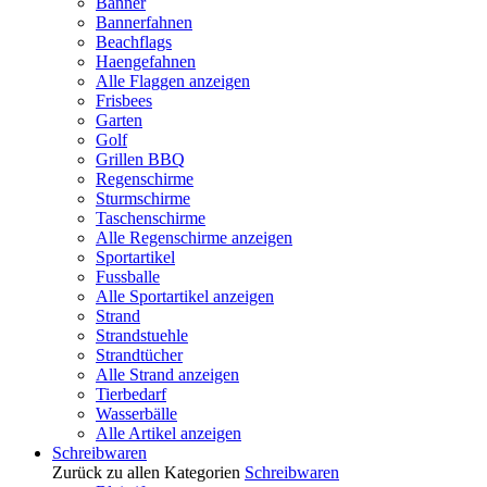
Banner
Bannerfahnen
Beachflags
Haengefahnen
Alle Flaggen anzeigen
Frisbees
Garten
Golf
Grillen BBQ
Regenschirme
Sturmschirme
Taschenschirme
Alle Regenschirme anzeigen
Sportartikel
Fussballe
Alle Sportartikel anzeigen
Strand
Strandstuehle
Strandtücher
Alle Strand anzeigen
Tierbedarf
Wasserbälle
Alle Artikel anzeigen
Schreibwaren
Zurück zu allen Kategorien
Schreibwaren