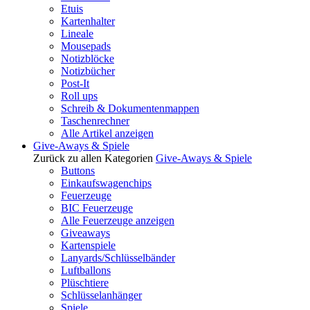
Etuis
Kartenhalter
Lineale
Mousepads
Notizblöcke
Notizbücher
Post-It
Roll ups
Schreib & Dokumentenmappen
Taschenrechner
Alle Artikel anzeigen
Give-Aways & Spiele
Zurück zu allen Kategorien
Give-Aways & Spiele
Buttons
Einkaufswagenchips
Feuerzeuge
BIC Feuerzeuge
Alle Feuerzeuge anzeigen
Giveaways
Kartenspiele
Lanyards/Schlüsselbänder
Luftballons
Plüschtiere
Schlüsselanhänger
Spiele