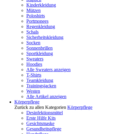
Kinderkleidung
Mützen
Poloshirts
Portmonees
Regenkleidung
Schals
Sicherheitskleidung
Socken
Sonnenbrillen
Sportkleidung
Sweaters
Hoodies
Alle Sweaters anzeigen
T-Shirts
Teamkleidung
Trainingsjacken
Westen
Alle Artikel anzeigen
Körperpflege
Zurück zu allen Kategorien
Körperpflege
Desinfektionsmittel
Erste Hilfe Kits
Gesichtsmaske
Gesundheitspflege