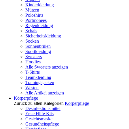
Kinderkleidung
Mützen
Poloshirts
Portmonees
Regenkleidung
Schals
Sicherheitskleidung
Socken
Sonnenbrillen
Sportkleidung
Sweaters
Hoodies
Alle Sweaters anzeigen
T-Shirts
Teamkleidung
Trainingsjacken
Westen
Alle Artikel anzeigen
Körperpflege
Zurück zu allen Kategorien
Körperpflege
Desinfektionsmittel
Erste Hilfe Kits
Gesichtsmaske
Gesundheitspflege