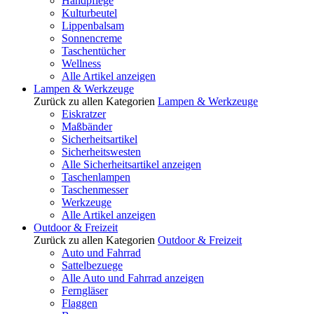
Handpflege
Kulturbeutel
Lippenbalsam
Sonnencreme
Taschentücher
Wellness
Alle Artikel anzeigen
Lampen & Werkzeuge
Zurück zu allen Kategorien
Lampen & Werkzeuge
Eiskratzer
Maßbänder
Sicherheitsartikel
Sicherheitswesten
Alle Sicherheitsartikel anzeigen
Taschenlampen
Taschenmesser
Werkzeuge
Alle Artikel anzeigen
Outdoor & Freizeit
Zurück zu allen Kategorien
Outdoor & Freizeit
Auto und Fahrrad
Sattelbezuege
Alle Auto und Fahrrad anzeigen
Ferngläser
Flaggen