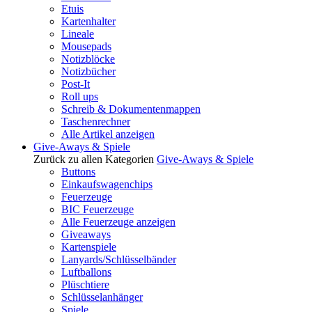
Etuis
Kartenhalter
Lineale
Mousepads
Notizblöcke
Notizbücher
Post-It
Roll ups
Schreib & Dokumentenmappen
Taschenrechner
Alle Artikel anzeigen
Give-Aways & Spiele
Zurück zu allen Kategorien
Give-Aways & Spiele
Buttons
Einkaufswagenchips
Feuerzeuge
BIC Feuerzeuge
Alle Feuerzeuge anzeigen
Giveaways
Kartenspiele
Lanyards/Schlüsselbänder
Luftballons
Plüschtiere
Schlüsselanhänger
Spiele