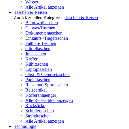
Wasser
Alle Artikel anzeigen
Taschen & Reisen
Zurück zu allen Kategorien
Taschen & Reisen
Baumwolltaschen
Canvas-Taschen
Dokumententaschen
Einkaufs-/Tragetaschen
Faltbare Taschen
Gürteltaschen
Jutetaschen
Koffer
Kühltaschen
Laptoptaschen
Obst- & Gemüsetaschen
Papiertaschen
Reise und Sporttaschen
Reiseartikel
Kofferanhaenger
Alle Reiseartikel anzeigen
Rucksäcke
Schultertaschen
Strandtaschen
Alle Artikel anzeigen
Technologie