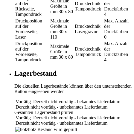
Maximale
auf der
Drucktechnik
der
Größe in
Rückseite,
Tampondruck
Druckfarben
mm
30 x 80
Tampondruck
4
Druckposition
Maximale
Max. Anzahl
auf der
Größe in
Drucktechnik
der
Vorderseite,
mm
30 x
Lasergravur
Druckfarben
Laser
110
0
Druckposition
Max. Anzahl
Maximale
auf der
Drucktechnik
der
Größe in
Vorderseite,
Tampondruck
Druckfarben
mm
30 x 80
Tampondruck
4
Lagerbestand
Die aktuellen Lagerbestände können über den untenstehenden
Button eingesehen werden
Vorrätig
Derzeit nicht vorrätig - bekanntes Lieferdatum
Derzeit nicht vorrätig - unbekanntes Lieferdatum
Gesamten Lagerbestand prüfen
Vorrätig
Derzeit nicht vorrätig - bekanntes Lieferdatum
Derzeit nicht vorrätig - unbekanntes Lieferdatum
holz
Bestand wird geprüft