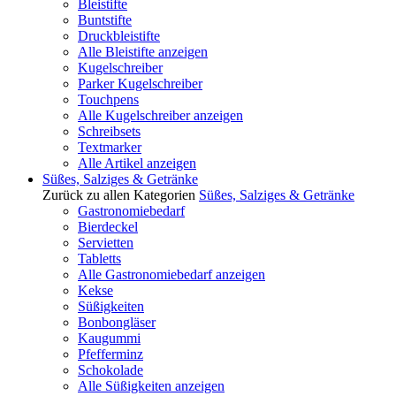
Bleistifte
Buntstifte
Druckbleistifte
Alle Bleistifte anzeigen
Kugelschreiber
Parker Kugelschreiber
Touchpens
Alle Kugelschreiber anzeigen
Schreibsets
Textmarker
Alle Artikel anzeigen
Süßes, Salziges & Getränke
Zurück zu allen Kategorien
Süßes, Salziges & Getränke
Gastronomiebedarf
Bierdeckel
Servietten
Tabletts
Alle Gastronomiebedarf anzeigen
Kekse
Süßigkeiten
Bonbongläser
Kaugummi
Pfefferminz
Schokolade
Alle Süßigkeiten anzeigen