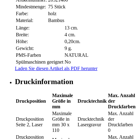
Mindestmenge:
75 Stück
Farbe:
holz
Material:
Bambus
Länge:
13 cm.
Breite:
4 cm.
Höhe:
0,20cm.
Gewicht:
9 g.
PMS-Farben
NATURAL
Spülmaschinen geeignet
No
Laden Sie diesen Artikel als PDF herunter
Druckinformation
Maximale
Max. Anzahl
Druckposition
Größe in
Drucktechnik
der
mm
Druckfarben
Maximale
Max. Anzahl
Druckposition
Größe in
Drucktechnik
der
Seite 2, Laser
mm
30 x
Lasergravur
Druckfarben
110
0
Druckposition
Max. Anzahl