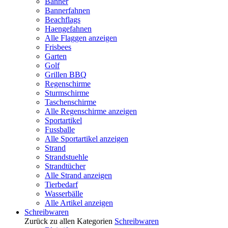
Banner
Bannerfahnen
Beachflags
Haengefahnen
Alle Flaggen anzeigen
Frisbees
Garten
Golf
Grillen BBQ
Regenschirme
Sturmschirme
Taschenschirme
Alle Regenschirme anzeigen
Sportartikel
Fussballe
Alle Sportartikel anzeigen
Strand
Strandstuehle
Strandtücher
Alle Strand anzeigen
Tierbedarf
Wasserbälle
Alle Artikel anzeigen
Schreibwaren
Zurück zu allen Kategorien
Schreibwaren