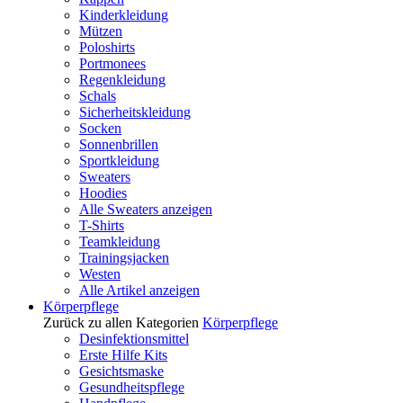
Kinderkleidung
Mützen
Poloshirts
Portmonees
Regenkleidung
Schals
Sicherheitskleidung
Socken
Sonnenbrillen
Sportkleidung
Sweaters
Hoodies
Alle Sweaters anzeigen
T-Shirts
Teamkleidung
Trainingsjacken
Westen
Alle Artikel anzeigen
Körperpflege
Zurück zu allen Kategorien
Körperpflege
Desinfektionsmittel
Erste Hilfe Kits
Gesichtsmaske
Gesundheitspflege