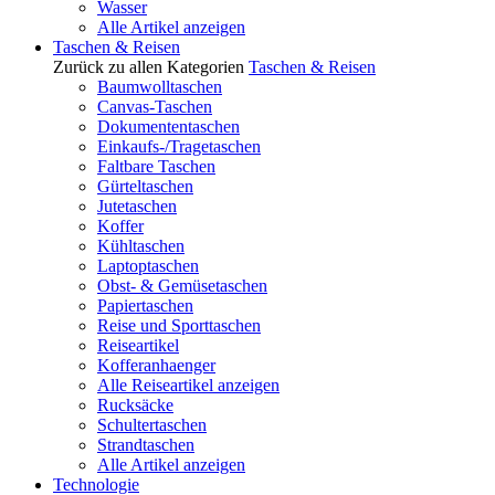
Wasser
Alle Artikel anzeigen
Taschen & Reisen
Zurück zu allen Kategorien
Taschen & Reisen
Baumwolltaschen
Canvas-Taschen
Dokumententaschen
Einkaufs-/Tragetaschen
Faltbare Taschen
Gürteltaschen
Jutetaschen
Koffer
Kühltaschen
Laptoptaschen
Obst- & Gemüsetaschen
Papiertaschen
Reise und Sporttaschen
Reiseartikel
Kofferanhaenger
Alle Reiseartikel anzeigen
Rucksäcke
Schultertaschen
Strandtaschen
Alle Artikel anzeigen
Technologie