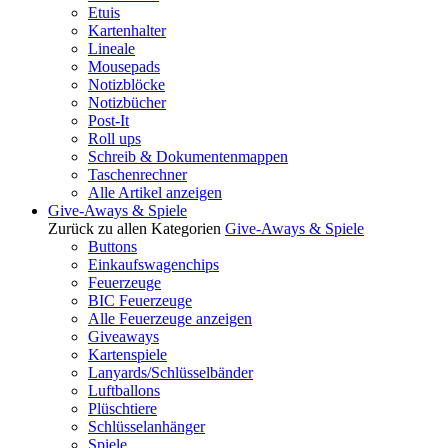
Etuis
Kartenhalter
Lineale
Mousepads
Notizblöcke
Notizbücher
Post-It
Roll ups
Schreib & Dokumentenmappen
Taschenrechner
Alle Artikel anzeigen
Give-Aways & Spiele
Zurück zu allen Kategorien
Give-Aways & Spiele
Buttons
Einkaufswagenchips
Feuerzeuge
BIC Feuerzeuge
Alle Feuerzeuge anzeigen
Giveaways
Kartenspiele
Lanyards/Schlüsselbänder
Luftballons
Plüschtiere
Schlüsselanhänger
Spiele