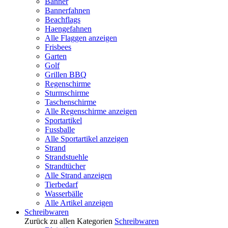
Banner
Bannerfahnen
Beachflags
Haengefahnen
Alle Flaggen anzeigen
Frisbees
Garten
Golf
Grillen BBQ
Regenschirme
Sturmschirme
Taschenschirme
Alle Regenschirme anzeigen
Sportartikel
Fussballe
Alle Sportartikel anzeigen
Strand
Strandstuehle
Strandtücher
Alle Strand anzeigen
Tierbedarf
Wasserbälle
Alle Artikel anzeigen
Schreibwaren
Zurück zu allen Kategorien
Schreibwaren