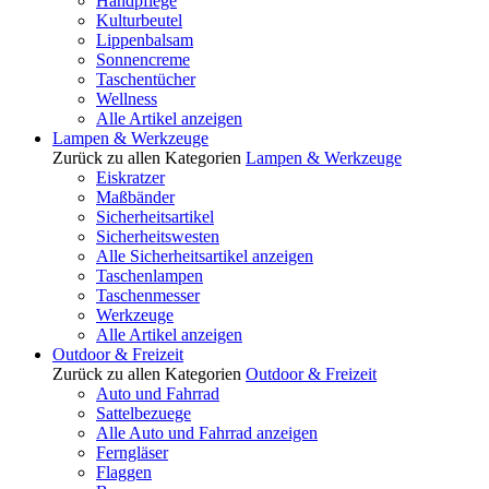
Handpflege
Kulturbeutel
Lippenbalsam
Sonnencreme
Taschentücher
Wellness
Alle Artikel anzeigen
Lampen & Werkzeuge
Zurück zu allen Kategorien
Lampen & Werkzeuge
Eiskratzer
Maßbänder
Sicherheitsartikel
Sicherheitswesten
Alle Sicherheitsartikel anzeigen
Taschenlampen
Taschenmesser
Werkzeuge
Alle Artikel anzeigen
Outdoor & Freizeit
Zurück zu allen Kategorien
Outdoor & Freizeit
Auto und Fahrrad
Sattelbezuege
Alle Auto und Fahrrad anzeigen
Ferngläser
Flaggen