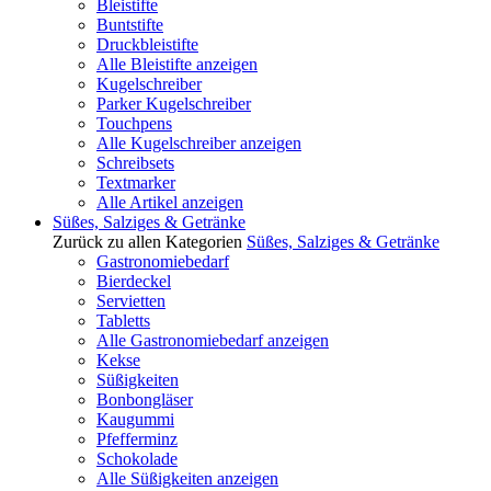
Bleistifte
Buntstifte
Druckbleistifte
Alle Bleistifte anzeigen
Kugelschreiber
Parker Kugelschreiber
Touchpens
Alle Kugelschreiber anzeigen
Schreibsets
Textmarker
Alle Artikel anzeigen
Süßes, Salziges & Getränke
Zurück zu allen Kategorien
Süßes, Salziges & Getränke
Gastronomiebedarf
Bierdeckel
Servietten
Tabletts
Alle Gastronomiebedarf anzeigen
Kekse
Süßigkeiten
Bonbongläser
Kaugummi
Pfefferminz
Schokolade
Alle Süßigkeiten anzeigen