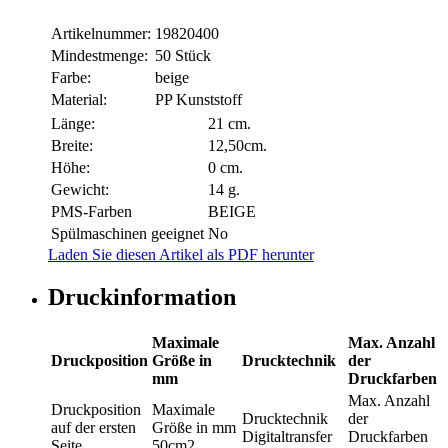
Artikelnummer:
19820400
Mindestmenge:
50 Stück
Farbe:
beige
Material:
PP Kunststoff
Länge:
21 cm.
Breite:
12,50cm.
Höhe:
0 cm.
Gewicht:
14 g.
PMS-Farben
BEIGE
Spülmaschinen geeignet
No
Laden Sie diesen Artikel als PDF herunter
Druckinformation
Maximale
Max. Anzahl
Druckposition
Größe in
Drucktechnik
der
mm
Druckfarben
Max. Anzahl
Druckposition
Maximale
Drucktechnik
der
auf der ersten
Größe in mm
Digitaltransfer
Druckfarben
Seite
50cm2