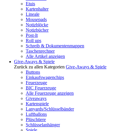
Etuis
Kartenhalter
Lineale
Mousepads
Notizblöcke
Notizbücher
Post-It
Roll ups
Schreib & Dokumentenmappen
Taschenrechner
Alle Artikel anzeigen
Give-Aways & Spiele
Zurück zu allen Kategorien
Give-Aways & Spiele
Buttons
Einkaufswagenchips
Feuerzeuge
BIC Feuerzeuge
Alle Feuerzeuge anzeigen
Giveaways
Kartenspiele
Lanyards/Schlüsselbänder
Luftballons
Plüschtiere
Schlüsselanhänger
Spiele