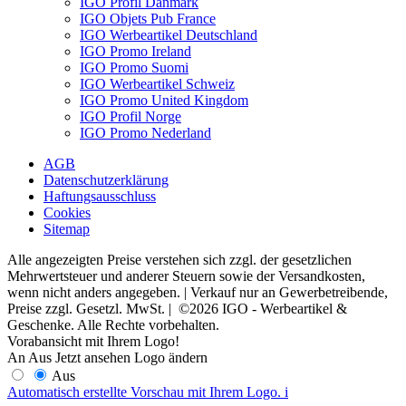
IGO Profil Danmark
IGO Objets Pub France
IGO Werbeartikel Deutschland
IGO Promo Ireland
IGO Promo Suomi
IGO Werbeartikel Schweiz
IGO Promo United Kingdom
IGO Profil Norge
IGO Promo Nederland
AGB
Datenschutzerklärung
Haftungsausschluss
Cookies
Sitemap
Alle angezeigten Preise verstehen sich zzgl. der gesetzlichen
Mehrwertsteuer und anderer Steuern sowie der Versandkosten,
wenn nicht anders angegeben. | Verkauf nur an Gewerbetreibende,
Preise zzgl. Gesetzl. MwSt. | ©2026 IGO - Werbeartikel &
Geschenke. Alle Rechte vorbehalten.
Vorabansicht mit Ihrem Logo!
An
Aus
Jetzt ansehen
Logo ändern
Aus
Automatisch erstellte Vorschau mit Ihrem Logo.
i