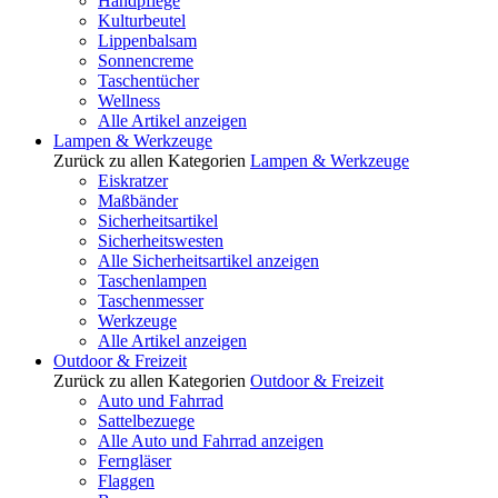
Handpflege
Kulturbeutel
Lippenbalsam
Sonnencreme
Taschentücher
Wellness
Alle Artikel anzeigen
Lampen & Werkzeuge
Zurück zu allen Kategorien
Lampen & Werkzeuge
Eiskratzer
Maßbänder
Sicherheitsartikel
Sicherheitswesten
Alle Sicherheitsartikel anzeigen
Taschenlampen
Taschenmesser
Werkzeuge
Alle Artikel anzeigen
Outdoor & Freizeit
Zurück zu allen Kategorien
Outdoor & Freizeit
Auto und Fahrrad
Sattelbezuege
Alle Auto und Fahrrad anzeigen
Ferngläser
Flaggen