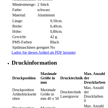
Mindestmenge:
2 Stück
Farbe:
schwarz
Material:
Aluminium
Länge:
9,50cm.
Breite:
6,40cm.
Höhe:
0,80cm.
Gewicht:
42 g.
PMS-Farben
Black
Spülmaschinen geeignet
No
Laden Sie diesen Artikel als PDF herunter
Druckinformation
Maximale
Max. Anzahl
Druckposition
Größe in
Drucktechnik
der
mm
Druckfarben
Max. Anzahl
Druckposition
Maximale
Drucktechnik
der
Artikelrückseite
Größe in
Lasergravur
Druckfarben
oben
mm
40 x 50
0
Max. Anzahl