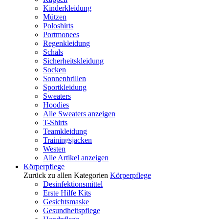
Kinderkleidung
Mützen
Poloshirts
Portmonees
Regenkleidung
Schals
Sicherheitskleidung
Socken
Sonnenbrillen
Sportkleidung
Sweaters
Hoodies
Alle Sweaters anzeigen
T-Shirts
Teamkleidung
Trainingsjacken
Westen
Alle Artikel anzeigen
Körperpflege
Zurück zu allen Kategorien
Körperpflege
Desinfektionsmittel
Erste Hilfe Kits
Gesichtsmaske
Gesundheitspflege