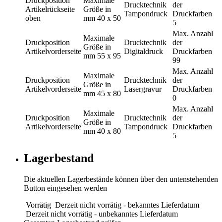
Druckposition
Maximale
Drucktechnik
der
Artikelrückseite
Größe in
Tampondruck
Druckfarben
oben
mm
40 x 50
5
Max. Anzahl
Maximale
Druckposition
Drucktechnik
der
Größe in
Artikelvorderseite
Digitaldruck
Druckfarben
mm
55 x 95
99
Max. Anzahl
Maximale
Druckposition
Drucktechnik
der
Größe in
Artikelvorderseite
Lasergravur
Druckfarben
mm
45 x 80
0
Max. Anzahl
Maximale
Druckposition
Drucktechnik
der
Größe in
Artikelvorderseite
Tampondruck
Druckfarben
mm
40 x 80
5
Lagerbestand
Die aktuellen Lagerbestände können über den untenstehenden
Button eingesehen werden
Vorrätig
Derzeit nicht vorrätig - bekanntes Lieferdatum
Derzeit nicht vorrätig - unbekanntes Lieferdatum