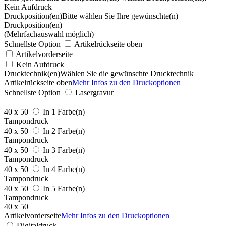
Kein Aufdruck
Druckposition(en)
Bitte wählen Sie Ihre gewünschte(n)
Druckposition(en)
(Mehrfachauswahl möglich)
Schnellste Option
Artikelrückseite oben
Artikelvorderseite
Kein Aufdruck
Drucktechnik(en)
Wählen Sie die gewünschte Drucktechnik
Artikelrückseite oben
Mehr Infos zu den Druckoptionen
Schnellste Option
Lasergravur
40 x 50
In 1 Farbe(n)
Tampondruck
40 x 50
In 2 Farbe(n)
Tampondruck
40 x 50
In 3 Farbe(n)
Tampondruck
40 x 50
In 4 Farbe(n)
Tampondruck
40 x 50
In 5 Farbe(n)
Tampondruck
40 x 50
Artikelvorderseite
Mehr Infos zu den Druckoptionen
Digitaldruck