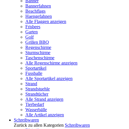
Banner
Bannerfahnen
Beachflags
Haengefahnen
Alle Flaggen anzeigen
Frisbees
Garten
Golf
Grillen BBQ
Regenschirme
Sturmschirme
Taschenschirme
Alle Regenschirme anzeigen
Sportartikel
Fussballe
Alle Sportartikel anzeigen
Strand
Strandstuehle
Strandtücher
Alle Strand anzeigen
Tierbedarf
Wasserbälle
Alle Artikel anzeigen
Schreibwaren
Zurück zu allen Kategorien
Schreibwaren