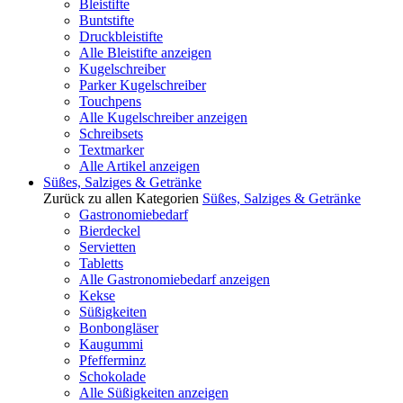
Bleistifte
Buntstifte
Druckbleistifte
Alle Bleistifte anzeigen
Kugelschreiber
Parker Kugelschreiber
Touchpens
Alle Kugelschreiber anzeigen
Schreibsets
Textmarker
Alle Artikel anzeigen
Süßes, Salziges & Getränke
Zurück zu allen Kategorien
Süßes, Salziges & Getränke
Gastronomiebedarf
Bierdeckel
Servietten
Tabletts
Alle Gastronomiebedarf anzeigen
Kekse
Süßigkeiten
Bonbongläser
Kaugummi
Pfefferminz
Schokolade
Alle Süßigkeiten anzeigen