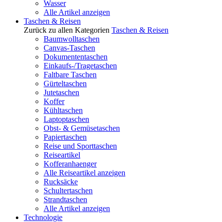
Wasser
Alle Artikel anzeigen
Taschen & Reisen
Zurück zu allen Kategorien
Taschen & Reisen
Baumwolltaschen
Canvas-Taschen
Dokumententaschen
Einkaufs-/Tragetaschen
Faltbare Taschen
Gürteltaschen
Jutetaschen
Koffer
Kühltaschen
Laptoptaschen
Obst- & Gemüsetaschen
Papiertaschen
Reise und Sporttaschen
Reiseartikel
Kofferanhaenger
Alle Reiseartikel anzeigen
Rucksäcke
Schultertaschen
Strandtaschen
Alle Artikel anzeigen
Technologie