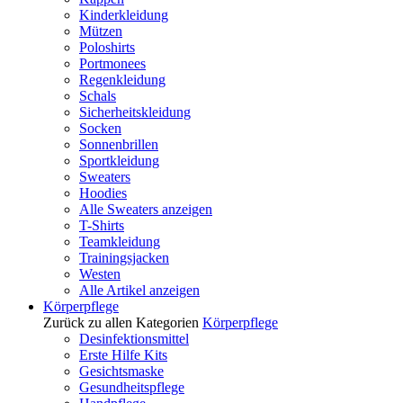
Kinderkleidung
Mützen
Poloshirts
Portmonees
Regenkleidung
Schals
Sicherheitskleidung
Socken
Sonnenbrillen
Sportkleidung
Sweaters
Hoodies
Alle Sweaters anzeigen
T-Shirts
Teamkleidung
Trainingsjacken
Westen
Alle Artikel anzeigen
Körperpflege
Zurück zu allen Kategorien
Körperpflege
Desinfektionsmittel
Erste Hilfe Kits
Gesichtsmaske
Gesundheitspflege