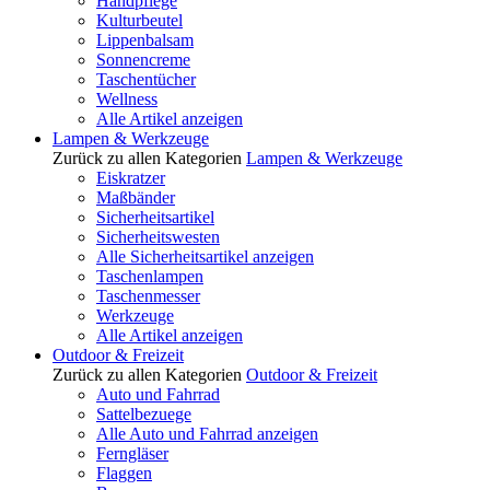
Handpflege
Kulturbeutel
Lippenbalsam
Sonnencreme
Taschentücher
Wellness
Alle Artikel anzeigen
Lampen & Werkzeuge
Zurück zu allen Kategorien
Lampen & Werkzeuge
Eiskratzer
Maßbänder
Sicherheitsartikel
Sicherheitswesten
Alle Sicherheitsartikel anzeigen
Taschenlampen
Taschenmesser
Werkzeuge
Alle Artikel anzeigen
Outdoor & Freizeit
Zurück zu allen Kategorien
Outdoor & Freizeit
Auto und Fahrrad
Sattelbezuege
Alle Auto und Fahrrad anzeigen
Ferngläser
Flaggen