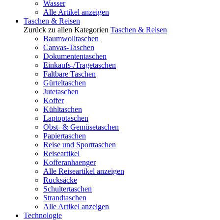
Wasser
Alle Artikel anzeigen
Taschen & Reisen
Zurück zu allen Kategorien
Taschen & Reisen
Baumwolltaschen
Canvas-Taschen
Dokumententaschen
Einkaufs-/Tragetaschen
Faltbare Taschen
Gürteltaschen
Jutetaschen
Koffer
Kühltaschen
Laptoptaschen
Obst- & Gemüsetaschen
Papiertaschen
Reise und Sporttaschen
Reiseartikel
Kofferanhaenger
Alle Reiseartikel anzeigen
Rucksäcke
Schultertaschen
Strandtaschen
Alle Artikel anzeigen
Technologie