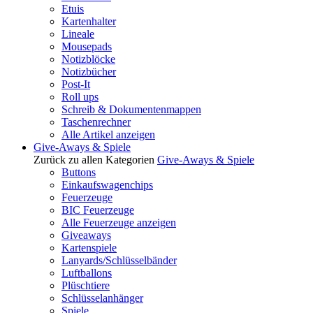
Etuis
Kartenhalter
Lineale
Mousepads
Notizblöcke
Notizbücher
Post-It
Roll ups
Schreib & Dokumentenmappen
Taschenrechner
Alle Artikel anzeigen
Give-Aways & Spiele
Zurück zu allen Kategorien
Give-Aways & Spiele
Buttons
Einkaufswagenchips
Feuerzeuge
BIC Feuerzeuge
Alle Feuerzeuge anzeigen
Giveaways
Kartenspiele
Lanyards/Schlüsselbänder
Luftballons
Plüschtiere
Schlüsselanhänger
Spiele