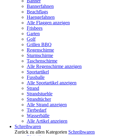
Banner
Bannerfahnen
Beachflags
Haengefahnen
Alle Flaggen anzeigen
Frisbees
Garten
Golf
Grillen BBQ
Regenschirme
Sturmschirme
Taschenschirme
Alle Regenschirme anzeigen
Sportartikel
Fussballe
Alle Sportartikel anzeigen
Strand
Strandstuehle
Strandtücher
Alle Strand anzeigen
Tierbedarf
Wasserbälle
Alle Artikel anzeigen
Schreibwaren
Zurück zu allen Kategorien
Schreibwaren