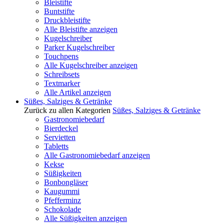
Bleistifte
Buntstifte
Druckbleistifte
Alle Bleistifte anzeigen
Kugelschreiber
Parker Kugelschreiber
Touchpens
Alle Kugelschreiber anzeigen
Schreibsets
Textmarker
Alle Artikel anzeigen
Süßes, Salziges & Getränke
Zurück zu allen Kategorien
Süßes, Salziges & Getränke
Gastronomiebedarf
Bierdeckel
Servietten
Tabletts
Alle Gastronomiebedarf anzeigen
Kekse
Süßigkeiten
Bonbongläser
Kaugummi
Pfefferminz
Schokolade
Alle Süßigkeiten anzeigen