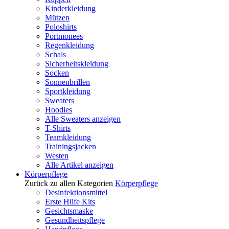
Kinderkleidung
Mützen
Poloshirts
Portmonees
Regenkleidung
Schals
Sicherheitskleidung
Socken
Sonnenbrillen
Sportkleidung
Sweaters
Hoodies
Alle Sweaters anzeigen
T-Shirts
Teamkleidung
Trainingsjacken
Westen
Alle Artikel anzeigen
Körperpflege
Zurück zu allen Kategorien
Körperpflege
Desinfektionsmittel
Erste Hilfe Kits
Gesichtsmaske
Gesundheitspflege