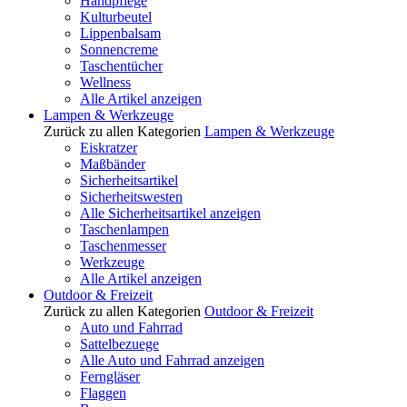
Handpflege
Kulturbeutel
Lippenbalsam
Sonnencreme
Taschentücher
Wellness
Alle Artikel anzeigen
Lampen & Werkzeuge
Zurück zu allen Kategorien
Lampen & Werkzeuge
Eiskratzer
Maßbänder
Sicherheitsartikel
Sicherheitswesten
Alle Sicherheitsartikel anzeigen
Taschenlampen
Taschenmesser
Werkzeuge
Alle Artikel anzeigen
Outdoor & Freizeit
Zurück zu allen Kategorien
Outdoor & Freizeit
Auto und Fahrrad
Sattelbezuege
Alle Auto und Fahrrad anzeigen
Ferngläser
Flaggen