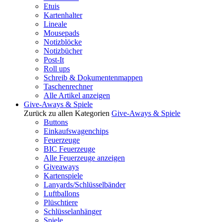
Etuis
Kartenhalter
Lineale
Mousepads
Notizblöcke
Notizbücher
Post-It
Roll ups
Schreib & Dokumentenmappen
Taschenrechner
Alle Artikel anzeigen
Give-Aways & Spiele
Zurück zu allen Kategorien
Give-Aways & Spiele
Buttons
Einkaufswagenchips
Feuerzeuge
BIC Feuerzeuge
Alle Feuerzeuge anzeigen
Giveaways
Kartenspiele
Lanyards/Schlüsselbänder
Luftballons
Plüschtiere
Schlüsselanhänger
Spiele