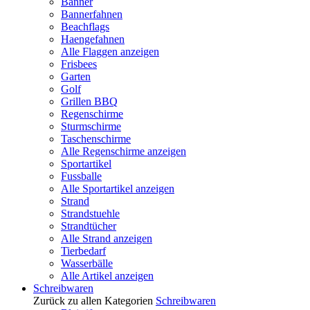
Banner
Bannerfahnen
Beachflags
Haengefahnen
Alle Flaggen anzeigen
Frisbees
Garten
Golf
Grillen BBQ
Regenschirme
Sturmschirme
Taschenschirme
Alle Regenschirme anzeigen
Sportartikel
Fussballe
Alle Sportartikel anzeigen
Strand
Strandstuehle
Strandtücher
Alle Strand anzeigen
Tierbedarf
Wasserbälle
Alle Artikel anzeigen
Schreibwaren
Zurück zu allen Kategorien
Schreibwaren