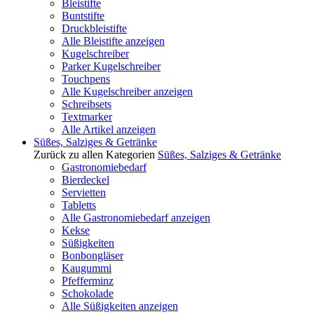
Bleistifte
Buntstifte
Druckbleistifte
Alle Bleistifte anzeigen
Kugelschreiber
Parker Kugelschreiber
Touchpens
Alle Kugelschreiber anzeigen
Schreibsets
Textmarker
Alle Artikel anzeigen
Süßes, Salziges & Getränke
Zurück zu allen Kategorien
Süßes, Salziges & Getränke
Gastronomiebedarf
Bierdeckel
Servietten
Tabletts
Alle Gastronomiebedarf anzeigen
Kekse
Süßigkeiten
Bonbongläser
Kaugummi
Pfefferminz
Schokolade
Alle Süßigkeiten anzeigen