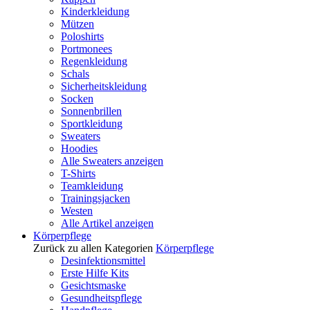
Kinderkleidung
Mützen
Poloshirts
Portmonees
Regenkleidung
Schals
Sicherheitskleidung
Socken
Sonnenbrillen
Sportkleidung
Sweaters
Hoodies
Alle Sweaters anzeigen
T-Shirts
Teamkleidung
Trainingsjacken
Westen
Alle Artikel anzeigen
Körperpflege
Zurück zu allen Kategorien
Körperpflege
Desinfektionsmittel
Erste Hilfe Kits
Gesichtsmaske
Gesundheitspflege