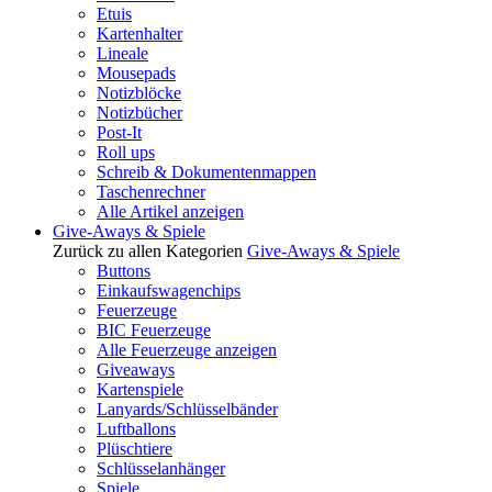
Etuis
Kartenhalter
Lineale
Mousepads
Notizblöcke
Notizbücher
Post-It
Roll ups
Schreib & Dokumentenmappen
Taschenrechner
Alle Artikel anzeigen
Give-Aways & Spiele
Zurück zu allen Kategorien
Give-Aways & Spiele
Buttons
Einkaufswagenchips
Feuerzeuge
BIC Feuerzeuge
Alle Feuerzeuge anzeigen
Giveaways
Kartenspiele
Lanyards/Schlüsselbänder
Luftballons
Plüschtiere
Schlüsselanhänger
Spiele