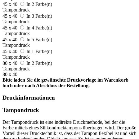
45 x 40
In 2 Farbe(n)
Tampondruck
45 x 40
In 3 Farbe(n)
Tampondruck
45 x 40
In 4 Farbe(n)
Tampondruck
45 x 40
In 5 Farbe(n)
Tampondruck
45 x 40
In 1 Farbe(n)
Tampondruck
80 x 40
In 2 Farbe(n)
Tampondruck
80 x 40
Bitte laden Sie die gewünschte Druckvorlage im Warenkorb
hoch oder nach Abschluss der Bestellung.
Druckinformationen
Tampondruck
Der Tampondruck ist eine indirekte Druckmethode, bei der die
Farbe mittels eines Silikondrucktampons übertragen wird. Der große
Vorteil dieser Drucktechnik ist, dass der Tampon flexibel ist und sich
dem zu bedruckenden Objekt anpasst. So ist es unter anderem