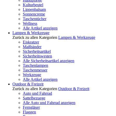
Handpflege
Kulturbeutel
Lippenbalsam
Sonnencreme
Taschentücher
Wellness
Alle Artikel anzeigen
Lampen & Werkzeuge
Zurück zu allen Kategorien
Lampen & Werkzeuge
Eiskratzer
Maßbänder
Sicherheitsartikel
Sicherheitswesten
Alle Sicherheitsartikel anzeigen
Taschenlampen
Taschenmesser
Werkzeuge
Alle Artikel anzeigen
Outdoor & Freizeit
Zurück zu allen Kategorien
Outdoor & Freizeit
Auto und Fahrrad
Sattelbezuege
Alle Auto und Fahrrad anzeigen
Ferngläser
Flaggen