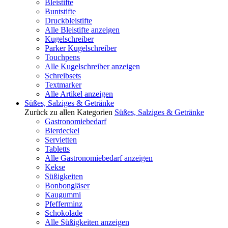
Bleistifte
Buntstifte
Druckbleistifte
Alle Bleistifte anzeigen
Kugelschreiber
Parker Kugelschreiber
Touchpens
Alle Kugelschreiber anzeigen
Schreibsets
Textmarker
Alle Artikel anzeigen
Süßes, Salziges & Getränke
Zurück zu allen Kategorien
Süßes, Salziges & Getränke
Gastronomiebedarf
Bierdeckel
Servietten
Tabletts
Alle Gastronomiebedarf anzeigen
Kekse
Süßigkeiten
Bonbongläser
Kaugummi
Pfefferminz
Schokolade
Alle Süßigkeiten anzeigen