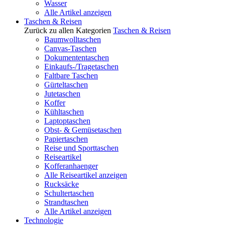
Wasser
Alle Artikel anzeigen
Taschen & Reisen
Zurück zu allen Kategorien
Taschen & Reisen
Baumwolltaschen
Canvas-Taschen
Dokumententaschen
Einkaufs-/Tragetaschen
Faltbare Taschen
Gürteltaschen
Jutetaschen
Koffer
Kühltaschen
Laptoptaschen
Obst- & Gemüsetaschen
Papiertaschen
Reise und Sporttaschen
Reiseartikel
Kofferanhaenger
Alle Reiseartikel anzeigen
Rucksäcke
Schultertaschen
Strandtaschen
Alle Artikel anzeigen
Technologie