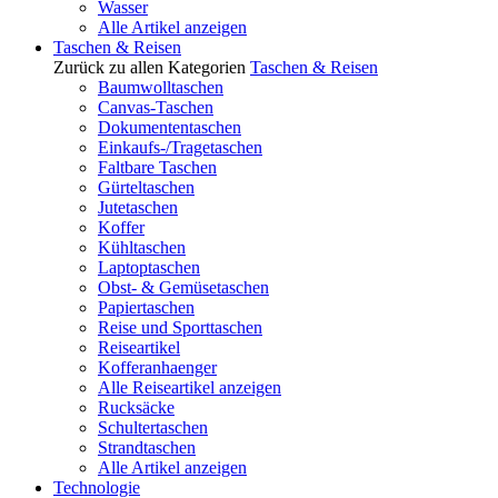
Wasser
Alle Artikel anzeigen
Taschen & Reisen
Zurück zu allen Kategorien
Taschen & Reisen
Baumwolltaschen
Canvas-Taschen
Dokumententaschen
Einkaufs-/Tragetaschen
Faltbare Taschen
Gürteltaschen
Jutetaschen
Koffer
Kühltaschen
Laptoptaschen
Obst- & Gemüsetaschen
Papiertaschen
Reise und Sporttaschen
Reiseartikel
Kofferanhaenger
Alle Reiseartikel anzeigen
Rucksäcke
Schultertaschen
Strandtaschen
Alle Artikel anzeigen
Technologie