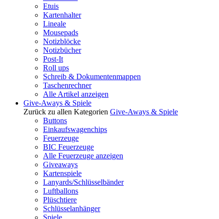
Etuis
Kartenhalter
Lineale
Mousepads
Notizblöcke
Notizbücher
Post-It
Roll ups
Schreib & Dokumentenmappen
Taschenrechner
Alle Artikel anzeigen
Give-Aways & Spiele
Zurück zu allen Kategorien
Give-Aways & Spiele
Buttons
Einkaufswagenchips
Feuerzeuge
BIC Feuerzeuge
Alle Feuerzeuge anzeigen
Giveaways
Kartenspiele
Lanyards/Schlüsselbänder
Luftballons
Plüschtiere
Schlüsselanhänger
Spiele