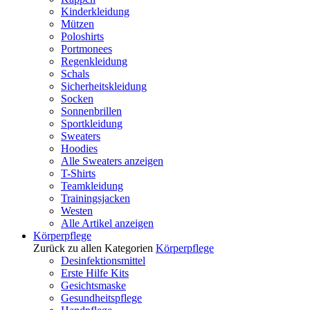
Kinderkleidung
Mützen
Poloshirts
Portmonees
Regenkleidung
Schals
Sicherheitskleidung
Socken
Sonnenbrillen
Sportkleidung
Sweaters
Hoodies
Alle Sweaters anzeigen
T-Shirts
Teamkleidung
Trainingsjacken
Westen
Alle Artikel anzeigen
Körperpflege
Zurück zu allen Kategorien
Körperpflege
Desinfektionsmittel
Erste Hilfe Kits
Gesichtsmaske
Gesundheitspflege