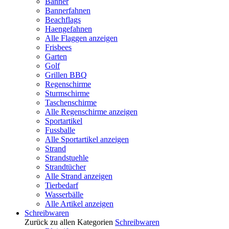
Banner
Bannerfahnen
Beachflags
Haengefahnen
Alle Flaggen anzeigen
Frisbees
Garten
Golf
Grillen BBQ
Regenschirme
Sturmschirme
Taschenschirme
Alle Regenschirme anzeigen
Sportartikel
Fussballe
Alle Sportartikel anzeigen
Strand
Strandstuehle
Strandtücher
Alle Strand anzeigen
Tierbedarf
Wasserbälle
Alle Artikel anzeigen
Schreibwaren
Zurück zu allen Kategorien
Schreibwaren