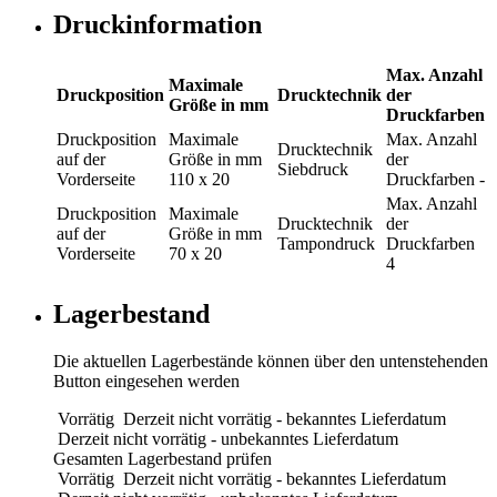
Druckinformation
Max. Anzahl
Maximale
Druckposition
Drucktechnik
der
Größe in mm
Druckfarben
Druckposition
Maximale
Max. Anzahl
Drucktechnik
auf der
Größe in mm
der
Siebdruck
Vorderseite
110 x 20
Druckfarben
-
Max. Anzahl
Druckposition
Maximale
Drucktechnik
der
auf der
Größe in mm
Tampondruck
Druckfarben
Vorderseite
70 x 20
4
Lagerbestand
Die aktuellen Lagerbestände können über den untenstehenden
Button eingesehen werden
Vorrätig
Derzeit nicht vorrätig - bekanntes Lieferdatum
Derzeit nicht vorrätig - unbekanntes Lieferdatum
Gesamten Lagerbestand prüfen
Vorrätig
Derzeit nicht vorrätig - bekanntes Lieferdatum