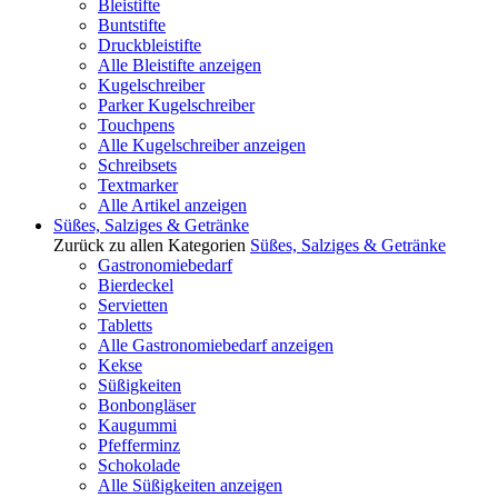
Bleistifte
Buntstifte
Druckbleistifte
Alle Bleistifte anzeigen
Kugelschreiber
Parker Kugelschreiber
Touchpens
Alle Kugelschreiber anzeigen
Schreibsets
Textmarker
Alle Artikel anzeigen
Süßes, Salziges & Getränke
Zurück zu allen Kategorien
Süßes, Salziges & Getränke
Gastronomiebedarf
Bierdeckel
Servietten
Tabletts
Alle Gastronomiebedarf anzeigen
Kekse
Süßigkeiten
Bonbongläser
Kaugummi
Pfefferminz
Schokolade
Alle Süßigkeiten anzeigen