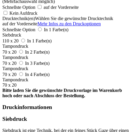
(Mehrfachauswahl möglich)
Schnellste Option
auf der Vorderseite
Kein Aufdruck
Drucktechnik(en)
Wählen Sie die gewünschte Drucktechnik
auf der Vorderseite
Mehr Infos zu den Druckoptionen
Schnellste Option
In 1 Farbe(n)
Siebdruck
110 x 20
In 1 Farbe(n)
Tampondruck
70 x 20
In 2 Farbe(n)
Tampondruck
70 x 20
In 3 Farbe(n)
Tampondruck
70 x 20
In 4 Farbe(n)
Tampondruck
70 x 20
Bitte laden Sie die gewünschte Druckvorlage im Warenkorb
hoch oder nach Abschluss der Bestellung.
Druckinformationen
Siebdruck
Siebdruck ist eine Technik, bei der ein feines Stück Gaze über einen