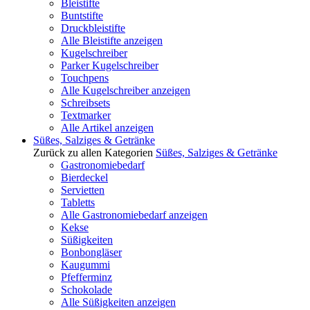
Bleistifte
Buntstifte
Druckbleistifte
Alle Bleistifte anzeigen
Kugelschreiber
Parker Kugelschreiber
Touchpens
Alle Kugelschreiber anzeigen
Schreibsets
Textmarker
Alle Artikel anzeigen
Süßes, Salziges & Getränke
Zurück zu allen Kategorien
Süßes, Salziges & Getränke
Gastronomiebedarf
Bierdeckel
Servietten
Tabletts
Alle Gastronomiebedarf anzeigen
Kekse
Süßigkeiten
Bonbongläser
Kaugummi
Pfefferminz
Schokolade
Alle Süßigkeiten anzeigen