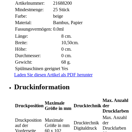
Artikelnummer:
21688200
Mindestmenge:
25 Stück
Farbe:
beige
Material:
Bambus, Papier
Fassungsvermögen:
0.0ml
Länge:
8 cm.
Breite:
10,50cm.
Höhe:
0 cm.
Durchmesser:
0 cm.
Gewicht:
68 g.
Spülmaschinen geeignet
Yes
Laden Sie diesen Artikel als PDF herunter
Druckinformation
Max. Anzahl
Maximale
Druckposition
Drucktechnik
der
Größe in mm
Druckfarben
Max. Anzahl
Druckposition
Maximale
Drucktechnik
der
auf der
Größe in mm
Digitaldruck
Druckfarben
Vorderseite
60 x 102