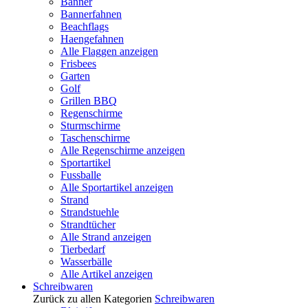
Banner
Bannerfahnen
Beachflags
Haengefahnen
Alle Flaggen anzeigen
Frisbees
Garten
Golf
Grillen BBQ
Regenschirme
Sturmschirme
Taschenschirme
Alle Regenschirme anzeigen
Sportartikel
Fussballe
Alle Sportartikel anzeigen
Strand
Strandstuehle
Strandtücher
Alle Strand anzeigen
Tierbedarf
Wasserbälle
Alle Artikel anzeigen
Schreibwaren
Zurück zu allen Kategorien
Schreibwaren