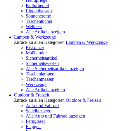
Handpflege
Kulturbeutel
Lippenbalsam
Sonnencreme
Taschentücher
Wellness
Alle Artikel anzeigen
Lampen & Werkzeuge
Zurück zu allen Kategorien
Lampen & Werkzeuge
Eiskratzer
Maßbänder
Sicherheitsartikel
Sicherheitswesten
Alle Sicherheitsartikel anzeigen
Taschenlampen
Taschenmesser
Werkzeuge
Alle Artikel anzeigen
Outdoor & Freizeit
Zurück zu allen Kategorien
Outdoor & Freizeit
Auto und Fahrrad
Sattelbezuege
Alle Auto und Fahrrad anzeigen
Ferngläser
Flaggen