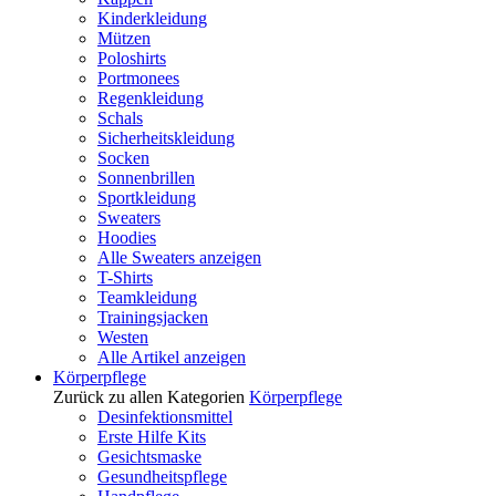
Kinderkleidung
Mützen
Poloshirts
Portmonees
Regenkleidung
Schals
Sicherheitskleidung
Socken
Sonnenbrillen
Sportkleidung
Sweaters
Hoodies
Alle Sweaters anzeigen
T-Shirts
Teamkleidung
Trainingsjacken
Westen
Alle Artikel anzeigen
Körperpflege
Zurück zu allen Kategorien
Körperpflege
Desinfektionsmittel
Erste Hilfe Kits
Gesichtsmaske
Gesundheitspflege