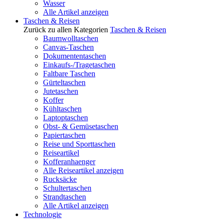
Wasser
Alle Artikel anzeigen
Taschen & Reisen
Zurück zu allen Kategorien
Taschen & Reisen
Baumwolltaschen
Canvas-Taschen
Dokumententaschen
Einkaufs-/Tragetaschen
Faltbare Taschen
Gürteltaschen
Jutetaschen
Koffer
Kühltaschen
Laptoptaschen
Obst- & Gemüsetaschen
Papiertaschen
Reise und Sporttaschen
Reiseartikel
Kofferanhaenger
Alle Reiseartikel anzeigen
Rucksäcke
Schultertaschen
Strandtaschen
Alle Artikel anzeigen
Technologie