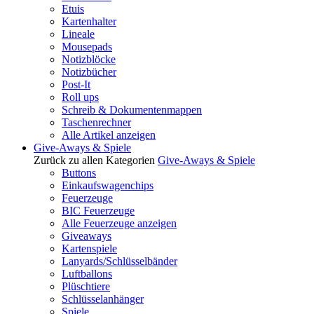
Etuis
Kartenhalter
Lineale
Mousepads
Notizblöcke
Notizbücher
Post-It
Roll ups
Schreib & Dokumentenmappen
Taschenrechner
Alle Artikel anzeigen
Give-Aways & Spiele
Zurück zu allen Kategorien
Give-Aways & Spiele
Buttons
Einkaufswagenchips
Feuerzeuge
BIC Feuerzeuge
Alle Feuerzeuge anzeigen
Giveaways
Kartenspiele
Lanyards/Schlüsselbänder
Luftballons
Plüschtiere
Schlüsselanhänger
Spiele