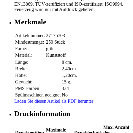
EN13869. TÜV-zertifiziert und ISO-zertifiziert: ISO9994.
Feuerzeug wird nur mit Aufdruck geliefert.
Merkmale
Artikelnummer:
27175703
Mindestmenge:
250 Stück
Farbe:
grün
Material:
Kunststoff
Länge:
8 cm.
Breite:
2,40cm.
Höhe:
1,20cm.
Gewicht:
15 g.
PMS-Farben
334
Spülmaschinen geeignet
No
Laden Sie diesen Artikel als PDF herunter
Druckinformation
Max. Anzahl
Maximale
Druckposition
Drucktechnik
der