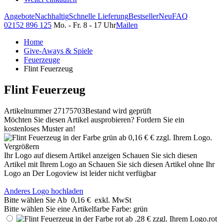
Angebote
Nachhaltig
Schnelle Lieferung
Bestseller
Neu
FAQ
02152 896 125
Mo. - Fr. 8 - 17 Uhr
Mailen
Home
Give-Aways & Spiele
Feuerzeuge
Flint Feuerzeug
Flint Feuerzeug
Artikelnummer 27175703
Bestand wird geprüft
Möchten Sie diesen Artikel ausprobieren? Fordern Sie ein
kostenloses Muster an!
Vergrößern
Ihr Logo auf diesem Artikel anzeigen
Schauen Sie sich diesen
Artikel mit Ihrem Logo an
Schauen Sie sich diesen Artikel ohne Ihr
Logo an
Der Logoview ist leider nicht verfügbar
Anderes Logo hochladen
Bitte wählen Sie
Ab
0,16 €
exkl. MwSt
Bitte wählen Sie eine Artikelfarbe
Farbe:
grün
rot