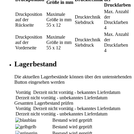
Größe in mm
Druckfarben
Max. Anzahl
Druckposition
Maximale
Drucktechnik
der
auf der
Größe in mm
Siebdruck
Druckfarben
Rückseite
55 x 12
4
Max. Anzahl
Druckposition
Maximale
Drucktechnik
der
auf der
Größe in mm
Siebdruck
Druckfarben
Vorderseite
55 x 12
4
Lagerbestand
Die aktuellen Lagerbestände können über den untenstehenden
Button eingesehen werden
Vorrätig
Derzeit nicht vorrätig - bekanntes Lieferdatum
Derzeit nicht vorrätig - unbekanntes Lieferdatum
Gesamten Lagerbestand prüfen
Vorrätig
Derzeit nicht vorrätig - bekanntes Lieferdatum
Derzeit nicht vorrätig - unbekanntes Lieferdatum
blau
Bestand wird geprüft
gelb
Bestand wird geprüft
grün
Bestand wird geprüft