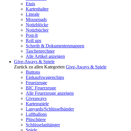
Etuis
Kartenhalter
Lineale
Mousepads
Notizblöcke
Notizbücher
Post-It
Roll ups
Schreib & Dokumentenmappen
Taschenrechner
Alle Artikel anzeigen
Give-Aways & Spiele
Zurück zu allen Kategorien
Give-Aways & Spiele
Buttons
Einkaufswagenchips
Feuerzeuge
BIC Feuerzeuge
Alle Feuerzeuge anzeigen
Giveaways
Kartenspiele
Lanyards/Schlüsselbänder
Luftballons
Plüschtiere
Schlüsselanhänger
Spiele