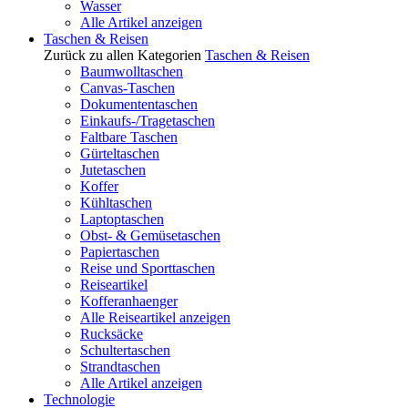
Wasser
Alle Artikel anzeigen
Taschen & Reisen
Zurück zu allen Kategorien
Taschen & Reisen
Baumwolltaschen
Canvas-Taschen
Dokumententaschen
Einkaufs-/Tragetaschen
Faltbare Taschen
Gürteltaschen
Jutetaschen
Koffer
Kühltaschen
Laptoptaschen
Obst- & Gemüsetaschen
Papiertaschen
Reise und Sporttaschen
Reiseartikel
Kofferanhaenger
Alle Reiseartikel anzeigen
Rucksäcke
Schultertaschen
Strandtaschen
Alle Artikel anzeigen
Technologie