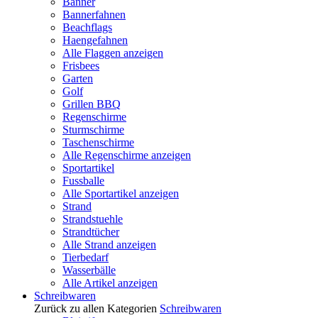
Banner
Bannerfahnen
Beachflags
Haengefahnen
Alle Flaggen anzeigen
Frisbees
Garten
Golf
Grillen BBQ
Regenschirme
Sturmschirme
Taschenschirme
Alle Regenschirme anzeigen
Sportartikel
Fussballe
Alle Sportartikel anzeigen
Strand
Strandstuehle
Strandtücher
Alle Strand anzeigen
Tierbedarf
Wasserbälle
Alle Artikel anzeigen
Schreibwaren
Zurück zu allen Kategorien
Schreibwaren