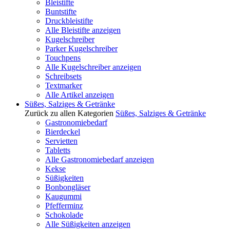
Bleistifte
Buntstifte
Druckbleistifte
Alle Bleistifte anzeigen
Kugelschreiber
Parker Kugelschreiber
Touchpens
Alle Kugelschreiber anzeigen
Schreibsets
Textmarker
Alle Artikel anzeigen
Süßes, Salziges & Getränke
Zurück zu allen Kategorien
Süßes, Salziges & Getränke
Gastronomiebedarf
Bierdeckel
Servietten
Tabletts
Alle Gastronomiebedarf anzeigen
Kekse
Süßigkeiten
Bonbongläser
Kaugummi
Pfefferminz
Schokolade
Alle Süßigkeiten anzeigen