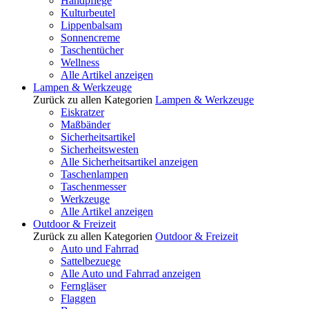
Handpflege
Kulturbeutel
Lippenbalsam
Sonnencreme
Taschentücher
Wellness
Alle Artikel anzeigen
Lampen & Werkzeuge
Zurück zu allen Kategorien
Lampen & Werkzeuge
Eiskratzer
Maßbänder
Sicherheitsartikel
Sicherheitswesten
Alle Sicherheitsartikel anzeigen
Taschenlampen
Taschenmesser
Werkzeuge
Alle Artikel anzeigen
Outdoor & Freizeit
Zurück zu allen Kategorien
Outdoor & Freizeit
Auto und Fahrrad
Sattelbezuege
Alle Auto und Fahrrad anzeigen
Ferngläser
Flaggen