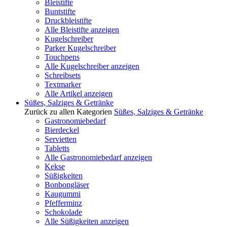
Bleistifte
Buntstifte
Druckbleistifte
Alle Bleistifte anzeigen
Kugelschreiber
Parker Kugelschreiber
Touchpens
Alle Kugelschreiber anzeigen
Schreibsets
Textmarker
Alle Artikel anzeigen
Süßes, Salziges & Getränke
Zurück zu allen Kategorien
Süßes, Salziges & Getränke
Gastronomiebedarf
Bierdeckel
Servietten
Tabletts
Alle Gastronomiebedarf anzeigen
Kekse
Süßigkeiten
Bonbongläser
Kaugummi
Pfefferminz
Schokolade
Alle Süßigkeiten anzeigen