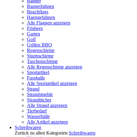
Banner
Bannerfahnen
Beachflags
Haengefahnen
Alle Flaggen anzeigen
Frisbees
Garten
Golf
Grillen BBQ
Regenschirme
Sturmschirme
Taschenschirme
Alle Regenschirme anzeigen
Sportartikel
Fussballe
Alle Sportartikel anzeigen
Strand
Strandstuehle
Strandtücher
Alle Strand anzeigen
Tierbedarf
Wasserbälle
Alle Artikel anzeigen
Schreibwaren
Zurück zu allen Kategorien
Schreibwaren