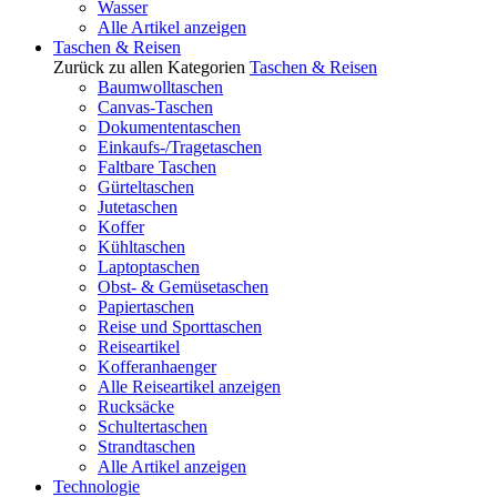
Wasser
Alle Artikel anzeigen
Taschen & Reisen
Zurück zu allen Kategorien
Taschen & Reisen
Baumwolltaschen
Canvas-Taschen
Dokumententaschen
Einkaufs-/Tragetaschen
Faltbare Taschen
Gürteltaschen
Jutetaschen
Koffer
Kühltaschen
Laptoptaschen
Obst- & Gemüsetaschen
Papiertaschen
Reise und Sporttaschen
Reiseartikel
Kofferanhaenger
Alle Reiseartikel anzeigen
Rucksäcke
Schultertaschen
Strandtaschen
Alle Artikel anzeigen
Technologie