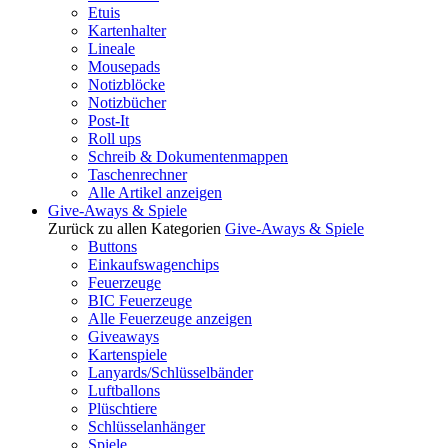
Etuis
Kartenhalter
Lineale
Mousepads
Notizblöcke
Notizbücher
Post-It
Roll ups
Schreib & Dokumentenmappen
Taschenrechner
Alle Artikel anzeigen
Give-Aways & Spiele
Zurück zu allen Kategorien
Give-Aways & Spiele
Buttons
Einkaufswagenchips
Feuerzeuge
BIC Feuerzeuge
Alle Feuerzeuge anzeigen
Giveaways
Kartenspiele
Lanyards/Schlüsselbänder
Luftballons
Plüschtiere
Schlüsselanhänger
Spiele