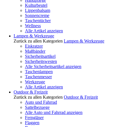
Handpflege
Kulturbeutel
Lippenbalsam
Sonnencreme
Taschentücher
Wellness
Alle Artikel anzeigen
Lampen & Werkzeuge
Zurück zu allen Kategorien
Lampen & Werkzeuge
Eiskratzer
Maßbänder
Sicherheitsartikel
Sicherheitswesten
Alle Sicherheitsartikel anzeigen
Taschenlampen
Taschenmesser
Werkzeuge
Alle Artikel anzeigen
Outdoor & Freizeit
Zurück zu allen Kategorien
Outdoor & Freizeit
Auto und Fahrrad
Sattelbezuege
Alle Auto und Fahrrad anzeigen
Ferngläser
Flaggen