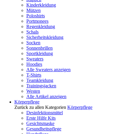
Kinderkleidung
Mützen
Poloshirts
Portmonees
Regenkleidung
Schals
Sicherheitskleidung
Socken
Sonnenbrillen
Sportkleidung
Sweaters
Hoodies
Alle Sweaters anzeigen
T-Shirts
Teamkleidung
Trainingsjacken
Westen
Alle Artikel anzeigen
Körperpflege
Zurück zu allen Kategorien
Körperpflege
Desinfektionsmittel
Erste Hilfe Kits
Gesichtsmaske
Gesundheitspflege