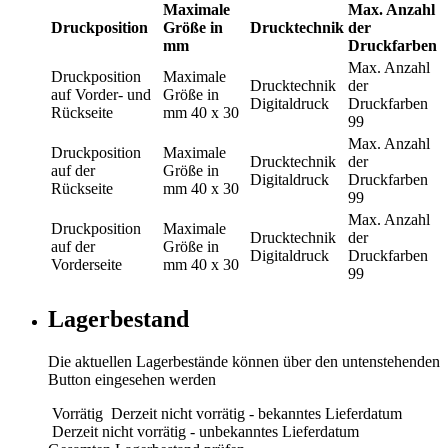
Maximale
Max. Anzahl
Druckposition
Größe in
Drucktechnik
der
mm
Druckfarben
Max. Anzahl
Druckposition
Maximale
Drucktechnik
der
auf Vorder- und
Größe in
Digitaldruck
Druckfarben
Rückseite
mm
40 x 30
99
Max. Anzahl
Druckposition
Maximale
Drucktechnik
der
auf der
Größe in
Digitaldruck
Druckfarben
Rückseite
mm
40 x 30
99
Max. Anzahl
Druckposition
Maximale
Drucktechnik
der
auf der
Größe in
Digitaldruck
Druckfarben
Vorderseite
mm
40 x 30
99
Lagerbestand
Die aktuellen Lagerbestände können über den untenstehenden
Button eingesehen werden
Vorrätig
Derzeit nicht vorrätig - bekanntes Lieferdatum
Derzeit nicht vorrätig - unbekanntes Lieferdatum