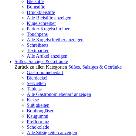
Bleistifte
Buntstifte
Druckbleistifte
Alle Bleistifte anzeigen
Kugelschreiber
Parker Kugelschreiber
Touchpens
Alle Kugelschreiber anzeigen
Schreibsets
Textmarker
Alle Artikel anzeigen
Süßes, Salziges & Getränke
Zurück zu allen Kategorien
Süßes, Salziges & Getränke
Gastronomiebedarf
Bierdeckel
Servietten
Tabletts
Alle Gastronomiebedarf anzeigen
Kekse
Süßigkeiten
Bonbongläser
Kaugummi
Pfefferminz
Schokolade
Alle Süßigkeiten anzeigen