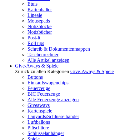
Etuis
Kartenhalter
Lineale
Mousepads
Notizblöcke
Notizbücher
Post-It
Roll ups
Schreib & Dokumentenmappen
Taschenrechner
Alle Artikel anzeigen
Give-Aways & Spiele
Zurück zu allen Kategorien
Give-Aways & Spiele
Buttons
Einkaufswagenchips
Feuerzeuge
BIC Feuerzeuge
Alle Feuerzeuge anzeigen
Giveaways
Kartenspiele
Lanyards/Schlüsselbänder
Luftballons
Plüschtiere
Schlüsselanhänger
Spiele