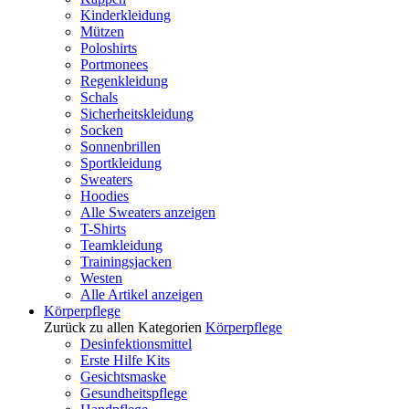
Kinderkleidung
Mützen
Poloshirts
Portmonees
Regenkleidung
Schals
Sicherheitskleidung
Socken
Sonnenbrillen
Sportkleidung
Sweaters
Hoodies
Alle Sweaters anzeigen
T-Shirts
Teamkleidung
Trainingsjacken
Westen
Alle Artikel anzeigen
Körperpflege
Zurück zu allen Kategorien
Körperpflege
Desinfektionsmittel
Erste Hilfe Kits
Gesichtsmaske
Gesundheitspflege