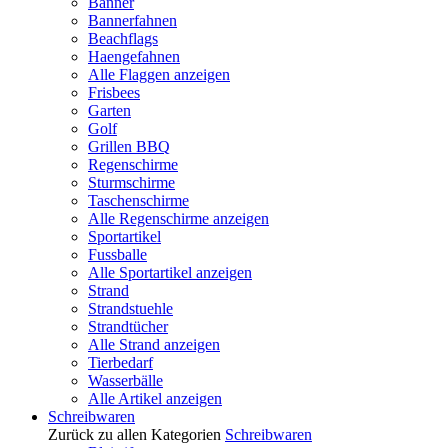
Banner
Bannerfahnen
Beachflags
Haengefahnen
Alle Flaggen anzeigen
Frisbees
Garten
Golf
Grillen BBQ
Regenschirme
Sturmschirme
Taschenschirme
Alle Regenschirme anzeigen
Sportartikel
Fussballe
Alle Sportartikel anzeigen
Strand
Strandstuehle
Strandtücher
Alle Strand anzeigen
Tierbedarf
Wasserbälle
Alle Artikel anzeigen
Schreibwaren
Zurück zu allen Kategorien
Schreibwaren