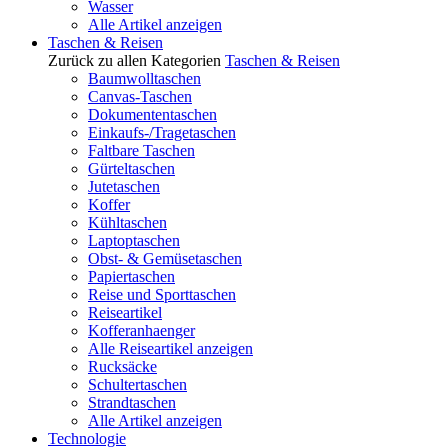
Wasser
Alle Artikel anzeigen
Taschen & Reisen
Zurück zu allen Kategorien
Taschen & Reisen
Baumwolltaschen
Canvas-Taschen
Dokumententaschen
Einkaufs-/Tragetaschen
Faltbare Taschen
Gürteltaschen
Jutetaschen
Koffer
Kühltaschen
Laptoptaschen
Obst- & Gemüsetaschen
Papiertaschen
Reise und Sporttaschen
Reiseartikel
Kofferanhaenger
Alle Reiseartikel anzeigen
Rucksäcke
Schultertaschen
Strandtaschen
Alle Artikel anzeigen
Technologie