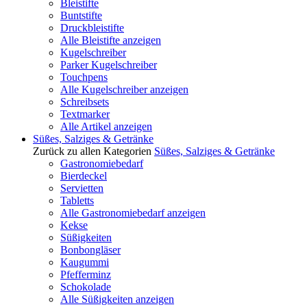
Bleistifte
Buntstifte
Druckbleistifte
Alle Bleistifte anzeigen
Kugelschreiber
Parker Kugelschreiber
Touchpens
Alle Kugelschreiber anzeigen
Schreibsets
Textmarker
Alle Artikel anzeigen
Süßes, Salziges & Getränke
Zurück zu allen Kategorien
Süßes, Salziges & Getränke
Gastronomiebedarf
Bierdeckel
Servietten
Tabletts
Alle Gastronomiebedarf anzeigen
Kekse
Süßigkeiten
Bonbongläser
Kaugummi
Pfefferminz
Schokolade
Alle Süßigkeiten anzeigen