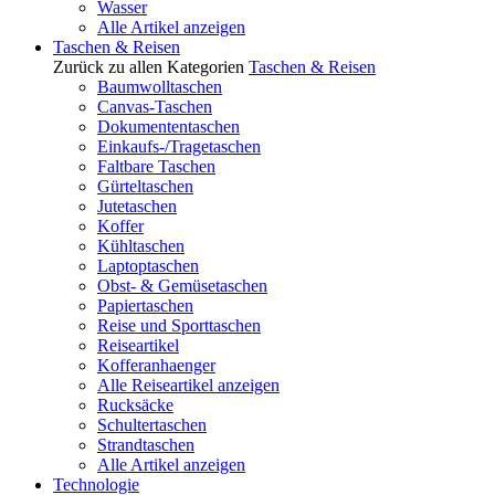
Wasser
Alle Artikel anzeigen
Taschen & Reisen
Zurück zu allen Kategorien
Taschen & Reisen
Baumwolltaschen
Canvas-Taschen
Dokumententaschen
Einkaufs-/Tragetaschen
Faltbare Taschen
Gürteltaschen
Jutetaschen
Koffer
Kühltaschen
Laptoptaschen
Obst- & Gemüsetaschen
Papiertaschen
Reise und Sporttaschen
Reiseartikel
Kofferanhaenger
Alle Reiseartikel anzeigen
Rucksäcke
Schultertaschen
Strandtaschen
Alle Artikel anzeigen
Technologie