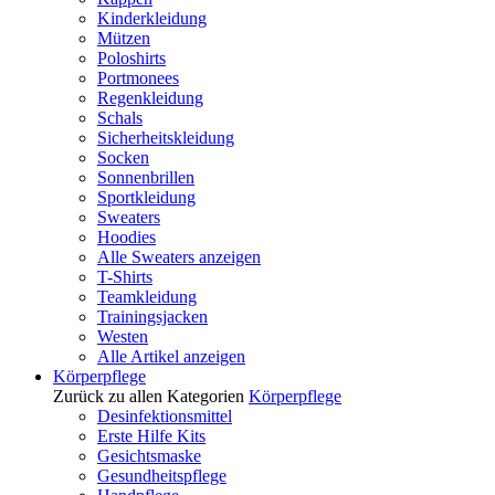
Kinderkleidung
Mützen
Poloshirts
Portmonees
Regenkleidung
Schals
Sicherheitskleidung
Socken
Sonnenbrillen
Sportkleidung
Sweaters
Hoodies
Alle Sweaters anzeigen
T-Shirts
Teamkleidung
Trainingsjacken
Westen
Alle Artikel anzeigen
Körperpflege
Zurück zu allen Kategorien
Körperpflege
Desinfektionsmittel
Erste Hilfe Kits
Gesichtsmaske
Gesundheitspflege