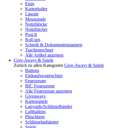
Etuis
Kartenhalter
Lineale
Mousepads
Notizblöcke
Notizbücher
Post-It
Roll ups
Schreib & Dokumentenmappen
Taschenrechner
Alle Artikel anzeigen
Give-Aways & Spiele
Zurück zu allen Kategorien
Give-Aways & Spiele
Buttons
Einkaufswagenchips
Feuerzeuge
BIC Feuerzeuge
Alle Feuerzeuge anzeigen
Giveaways
Kartenspiele
Lanyards/Schlüsselbänder
Luftballons
Plüschtiere
Schlüsselanhänger
Spiele