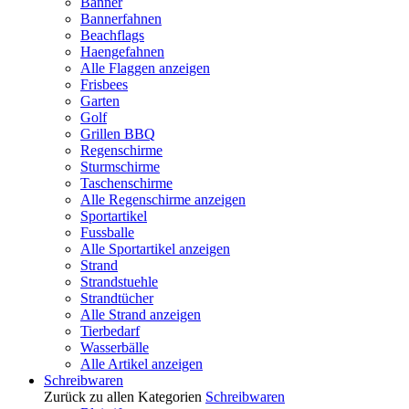
Banner
Bannerfahnen
Beachflags
Haengefahnen
Alle Flaggen anzeigen
Frisbees
Garten
Golf
Grillen BBQ
Regenschirme
Sturmschirme
Taschenschirme
Alle Regenschirme anzeigen
Sportartikel
Fussballe
Alle Sportartikel anzeigen
Strand
Strandstuehle
Strandtücher
Alle Strand anzeigen
Tierbedarf
Wasserbälle
Alle Artikel anzeigen
Schreibwaren
Zurück zu allen Kategorien
Schreibwaren