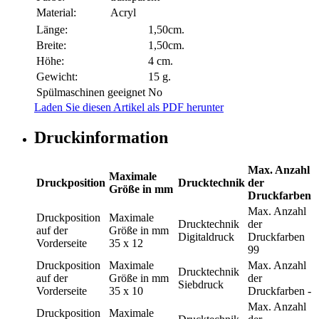
Material:
Acryl
Länge:
1,50cm.
Breite:
1,50cm.
Höhe:
4 cm.
Gewicht:
15 g.
Spülmaschinen geeignet
No
Laden Sie diesen Artikel als PDF herunter
Druckinformation
Max. Anzahl
Maximale
Druckposition
Drucktechnik
der
Größe in mm
Druckfarben
Max. Anzahl
Druckposition
Maximale
Drucktechnik
der
auf der
Größe in mm
Digitaldruck
Druckfarben
Vorderseite
35 x 12
99
Druckposition
Maximale
Max. Anzahl
Drucktechnik
auf der
Größe in mm
der
Siebdruck
Vorderseite
35 x 10
Druckfarben
-
Max. Anzahl
Druckposition
Maximale