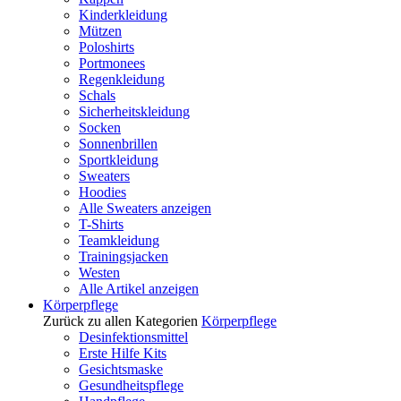
Kinderkleidung
Mützen
Poloshirts
Portmonees
Regenkleidung
Schals
Sicherheitskleidung
Socken
Sonnenbrillen
Sportkleidung
Sweaters
Hoodies
Alle Sweaters anzeigen
T-Shirts
Teamkleidung
Trainingsjacken
Westen
Alle Artikel anzeigen
Körperpflege
Zurück zu allen Kategorien
Körperpflege
Desinfektionsmittel
Erste Hilfe Kits
Gesichtsmaske
Gesundheitspflege