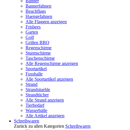
Banner
Bannerfahnen
Beachflags
Haengefahnen
Alle Flaggen anzeigen
Frisbees
Garten
Golf
Grillen BBQ
Regenschirme
Sturmschirme
Taschenschirme
Alle Regenschirme anzeigen
Sportartikel
Fussballe
Alle Sportartikel anzeigen
Strand
Strandstuehle
Strandtücher
Alle Strand anzeigen
Tierbedarf
Wasserbälle
Alle Artikel anzeigen
Schreibwaren
Zurück zu allen Kategorien
Schreibwaren