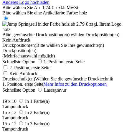
Anderes Logo hochladen
Bitte wählen Sie
Ab
1,74 €
exkl. MwSt
Bitte wählen Sie eine Artikelfarbe
Farbe:
holz
holz
Bitte gewünschte Druckposition(en) wählen
Druckposition(en):
Kein Aufdruck
Druckposition(en)
Bitte wählen Sie Ihre gewünschte(n)
Druckposition(en)
(Mehrfachauswahl möglich)
Schnellste Option
1. Position, erste Seite
2. Position, erste Seite
Kein Aufdruck
Drucktechnik(en)
Wählen Sie die gewünschte Drucktechnik
1. Position, erste Seite
Mehr Infos zu den Druckoptionen
Schnellste Option
Lasergravur
19 x 10
In 1 Farbe(n)
Tampondruck
15 x 12
In 2 Farbe(n)
Tampondruck
15 x 12
In 3 Farbe(n)
Tampondruck