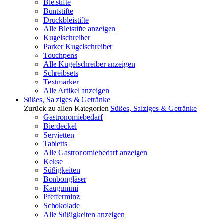
Bleistifte
Buntstifte
Druckbleistifte
Alle Bleistifte anzeigen
Kugelschreiber
Parker Kugelschreiber
Touchpens
Alle Kugelschreiber anzeigen
Schreibsets
Textmarker
Alle Artikel anzeigen
Süßes, Salziges & Getränke
Zurück zu allen Kategorien
Süßes, Salziges & Getränke
Gastronomiebedarf
Bierdeckel
Servietten
Tabletts
Alle Gastronomiebedarf anzeigen
Kekse
Süßigkeiten
Bonbongläser
Kaugummi
Pfefferminz
Schokolade
Alle Süßigkeiten anzeigen