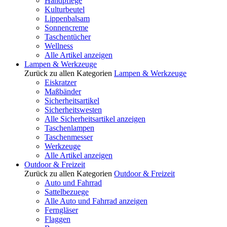
Handpflege
Kulturbeutel
Lippenbalsam
Sonnencreme
Taschentücher
Wellness
Alle Artikel anzeigen
Lampen & Werkzeuge
Zurück zu allen Kategorien
Lampen & Werkzeuge
Eiskratzer
Maßbänder
Sicherheitsartikel
Sicherheitswesten
Alle Sicherheitsartikel anzeigen
Taschenlampen
Taschenmesser
Werkzeuge
Alle Artikel anzeigen
Outdoor & Freizeit
Zurück zu allen Kategorien
Outdoor & Freizeit
Auto und Fahrrad
Sattelbezuege
Alle Auto und Fahrrad anzeigen
Ferngläser
Flaggen