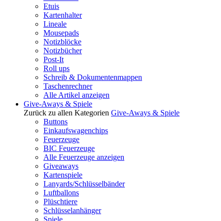
Etuis
Kartenhalter
Lineale
Mousepads
Notizblöcke
Notizbücher
Post-It
Roll ups
Schreib & Dokumentenmappen
Taschenrechner
Alle Artikel anzeigen
Give-Aways & Spiele
Zurück zu allen Kategorien
Give-Aways & Spiele
Buttons
Einkaufswagenchips
Feuerzeuge
BIC Feuerzeuge
Alle Feuerzeuge anzeigen
Giveaways
Kartenspiele
Lanyards/Schlüsselbänder
Luftballons
Plüschtiere
Schlüsselanhänger
Spiele