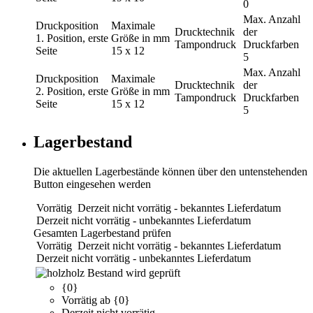
0
Max. Anzahl
Druckposition
Maximale
Drucktechnik
der
1. Position, erste
Größe in mm
Tampondruck
Druckfarben
Seite
15 x 12
5
Max. Anzahl
Druckposition
Maximale
Drucktechnik
der
2. Position, erste
Größe in mm
Tampondruck
Druckfarben
Seite
15 x 12
5
Lagerbestand
Die aktuellen Lagerbestände können über den untenstehenden
Button eingesehen werden
Vorrätig
Derzeit nicht vorrätig - bekanntes Lieferdatum
Derzeit nicht vorrätig - unbekanntes Lieferdatum
Gesamten Lagerbestand prüfen
Vorrätig
Derzeit nicht vorrätig - bekanntes Lieferdatum
Derzeit nicht vorrätig - unbekanntes Lieferdatum
holz
Bestand wird geprüft
{0}
Vorrätig ab {0}
Derzeit nicht vorrätig