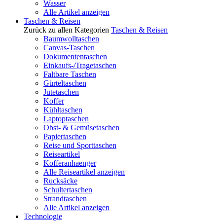
Wasser
Alle Artikel anzeigen
Taschen & Reisen
Zurück zu allen Kategorien
Taschen & Reisen
Baumwolltaschen
Canvas-Taschen
Dokumententaschen
Einkaufs-/Tragetaschen
Faltbare Taschen
Gürteltaschen
Jutetaschen
Koffer
Kühltaschen
Laptoptaschen
Obst- & Gemüsetaschen
Papiertaschen
Reise und Sporttaschen
Reiseartikel
Kofferanhaenger
Alle Reiseartikel anzeigen
Rucksäcke
Schultertaschen
Strandtaschen
Alle Artikel anzeigen
Technologie