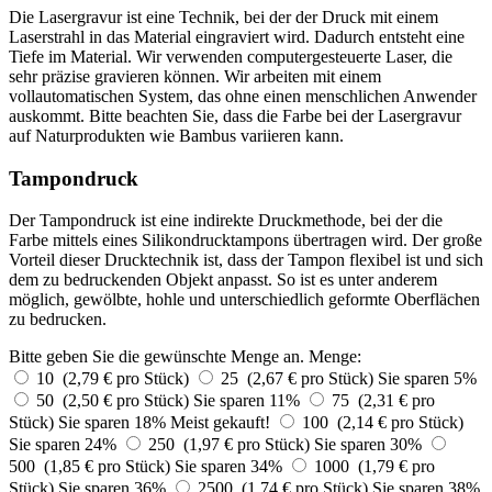
Die Lasergravur ist eine Technik, bei der der Druck mit einem
Laserstrahl in das Material eingraviert wird. Dadurch entsteht eine
Tiefe im Material. Wir verwenden computergesteuerte Laser, die
sehr präzise gravieren können. Wir arbeiten mit einem
vollautomatischen System, das ohne einen menschlichen Anwender
auskommt. Bitte beachten Sie, dass die Farbe bei der Lasergravur
auf Naturprodukten wie Bambus variieren kann.
Tampondruck
Der Tampondruck ist eine indirekte Druckmethode, bei der die
Farbe mittels eines Silikondrucktampons übertragen wird. Der große
Vorteil dieser Drucktechnik ist, dass der Tampon flexibel ist und sich
dem zu bedruckenden Objekt anpasst. So ist es unter anderem
möglich, gewölbte, hohle und unterschiedlich geformte Oberflächen
zu bedrucken.
Bitte geben Sie die gewünschte Menge an.
Menge:
10 (2,79 € pro Stück)
25 (2,67 € pro Stück)
Sie sparen 5%
50 (2,50 € pro Stück)
Sie sparen 11%
75 (2,31 € pro
Stück)
Sie sparen 18%
Meist gekauft!
100 (2,14 € pro Stück)
Sie sparen 24%
250 (1,97 € pro Stück)
Sie sparen 30%
500 (1,85 € pro Stück)
Sie sparen 34%
1000 (1,79 € pro
Stück)
Sie sparen 36%
2500 (1,74 € pro Stück)
Sie sparen 38%