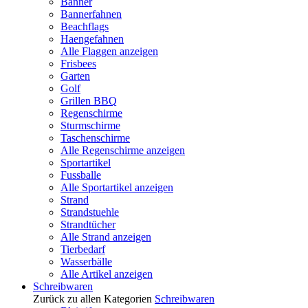
Banner
Bannerfahnen
Beachflags
Haengefahnen
Alle Flaggen anzeigen
Frisbees
Garten
Golf
Grillen BBQ
Regenschirme
Sturmschirme
Taschenschirme
Alle Regenschirme anzeigen
Sportartikel
Fussballe
Alle Sportartikel anzeigen
Strand
Strandstuehle
Strandtücher
Alle Strand anzeigen
Tierbedarf
Wasserbälle
Alle Artikel anzeigen
Schreibwaren
Zurück zu allen Kategorien
Schreibwaren