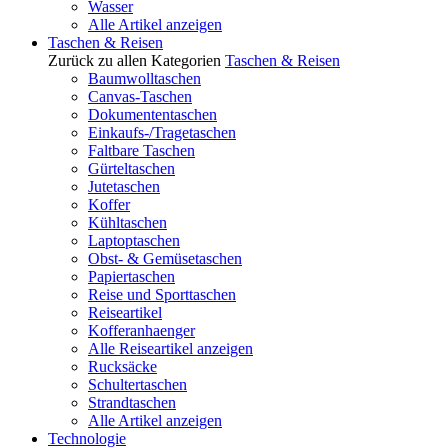
Wasser
Alle Artikel anzeigen
Taschen & Reisen
Zurück zu allen Kategorien
Taschen & Reisen
Baumwolltaschen
Canvas-Taschen
Dokumententaschen
Einkaufs-/Tragetaschen
Faltbare Taschen
Gürteltaschen
Jutetaschen
Koffer
Kühltaschen
Laptoptaschen
Obst- & Gemüsetaschen
Papiertaschen
Reise und Sporttaschen
Reiseartikel
Kofferanhaenger
Alle Reiseartikel anzeigen
Rucksäcke
Schultertaschen
Strandtaschen
Alle Artikel anzeigen
Technologie