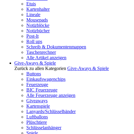
Etuis
Kartenhalter
Lineale
Mousepads
Notizblöcke
Notizbücher
Post-It
Roll ups
Schreib & Dokumentenmappen
Taschenrechner
Alle Artikel anzeigen
Give-Aways & Spiele
Zurück zu allen Kategorien
Give-Aways & Spiele
Buttons
Einkaufswagenchips
Feuerzeuge
BIC Feuerzeuge
Alle Feuerzeuge anzeigen
Giveaways
Kartenspiele
Lanyards/Schlüsselbänder
Luftballons
Plüschtiere
Schlüsselanhänger
Spiele