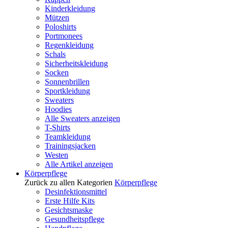
Kinderkleidung
Mützen
Poloshirts
Portmonees
Regenkleidung
Schals
Sicherheitskleidung
Socken
Sonnenbrillen
Sportkleidung
Sweaters
Hoodies
Alle Sweaters anzeigen
T-Shirts
Teamkleidung
Trainingsjacken
Westen
Alle Artikel anzeigen
Körperpflege
Zurück zu allen Kategorien
Körperpflege
Desinfektionsmittel
Erste Hilfe Kits
Gesichtsmaske
Gesundheitspflege