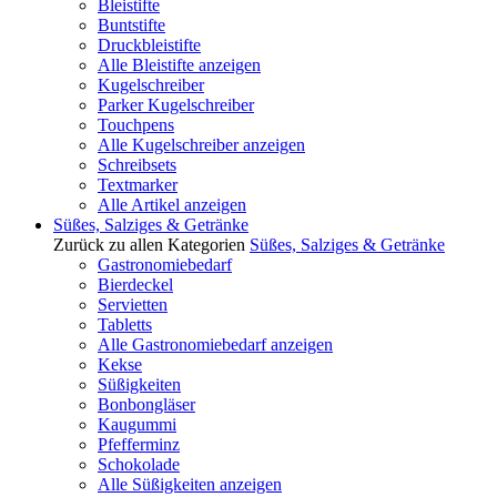
Bleistifte
Buntstifte
Druckbleistifte
Alle Bleistifte anzeigen
Kugelschreiber
Parker Kugelschreiber
Touchpens
Alle Kugelschreiber anzeigen
Schreibsets
Textmarker
Alle Artikel anzeigen
Süßes, Salziges & Getränke
Zurück zu allen Kategorien
Süßes, Salziges & Getränke
Gastronomiebedarf
Bierdeckel
Servietten
Tabletts
Alle Gastronomiebedarf anzeigen
Kekse
Süßigkeiten
Bonbongläser
Kaugummi
Pfefferminz
Schokolade
Alle Süßigkeiten anzeigen