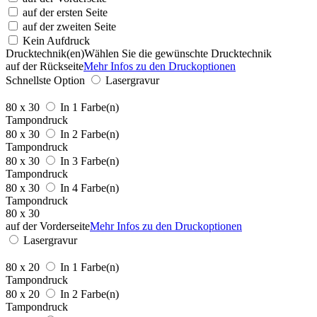
auf der ersten Seite
auf der zweiten Seite
Kein Aufdruck
Drucktechnik(en)
Wählen Sie die gewünschte Drucktechnik
auf der Rückseite
Mehr Infos zu den Druckoptionen
Schnellste Option
Lasergravur
80 x 30
In 1 Farbe(n)
Tampondruck
80 x 30
In 2 Farbe(n)
Tampondruck
80 x 30
In 3 Farbe(n)
Tampondruck
80 x 30
In 4 Farbe(n)
Tampondruck
80 x 30
auf der Vorderseite
Mehr Infos zu den Druckoptionen
Lasergravur
80 x 20
In 1 Farbe(n)
Tampondruck
80 x 20
In 2 Farbe(n)
Tampondruck