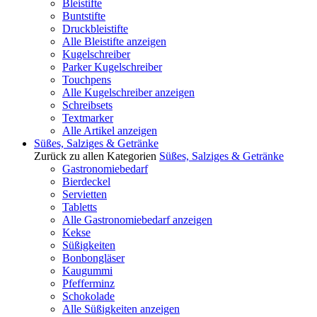
Bleistifte
Buntstifte
Druckbleistifte
Alle Bleistifte anzeigen
Kugelschreiber
Parker Kugelschreiber
Touchpens
Alle Kugelschreiber anzeigen
Schreibsets
Textmarker
Alle Artikel anzeigen
Süßes, Salziges & Getränke
Zurück zu allen Kategorien
Süßes, Salziges & Getränke
Gastronomiebedarf
Bierdeckel
Servietten
Tabletts
Alle Gastronomiebedarf anzeigen
Kekse
Süßigkeiten
Bonbongläser
Kaugummi
Pfefferminz
Schokolade
Alle Süßigkeiten anzeigen