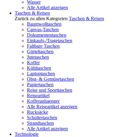
Wasser
Alle Artikel anzeigen
Taschen & Reisen
Zurück zu allen Kategorien
Taschen & Reisen
Baumwolltaschen
Canvas-Taschen
Dokumententaschen
Einkaufs-/Tragetaschen
Faltbare Taschen
Gürteltaschen
Jutetaschen
Koffer
Kühltaschen
Laptoptaschen
Obst- & Gemüsetaschen
Papiertaschen
Reise und Sporttaschen
Reiseartikel
Kofferanhaenger
Alle Reiseartikel anzeigen
Rucksäcke
Schultertaschen
Strandtaschen
Alle Artikel anzeigen
Technologie