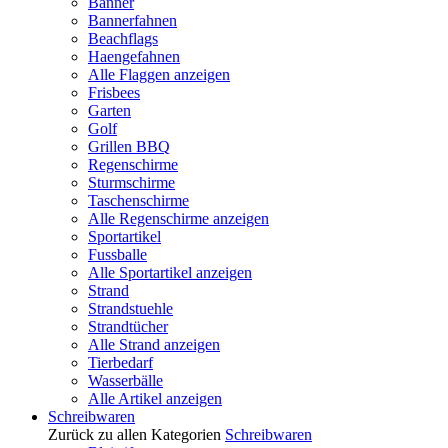
Banner
Bannerfahnen
Beachflags
Haengefahnen
Alle Flaggen anzeigen
Frisbees
Garten
Golf
Grillen BBQ
Regenschirme
Sturmschirme
Taschenschirme
Alle Regenschirme anzeigen
Sportartikel
Fussballe
Alle Sportartikel anzeigen
Strand
Strandstuehle
Strandtücher
Alle Strand anzeigen
Tierbedarf
Wasserbälle
Alle Artikel anzeigen
Schreibwaren
Zurück zu allen Kategorien
Schreibwaren