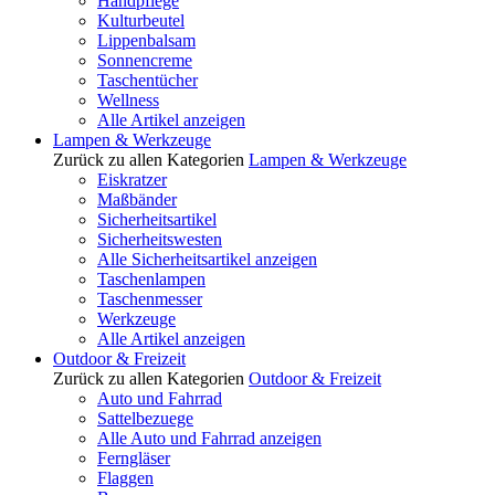
Handpflege
Kulturbeutel
Lippenbalsam
Sonnencreme
Taschentücher
Wellness
Alle Artikel anzeigen
Lampen & Werkzeuge
Zurück zu allen Kategorien
Lampen & Werkzeuge
Eiskratzer
Maßbänder
Sicherheitsartikel
Sicherheitswesten
Alle Sicherheitsartikel anzeigen
Taschenlampen
Taschenmesser
Werkzeuge
Alle Artikel anzeigen
Outdoor & Freizeit
Zurück zu allen Kategorien
Outdoor & Freizeit
Auto und Fahrrad
Sattelbezuege
Alle Auto und Fahrrad anzeigen
Ferngläser
Flaggen