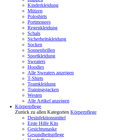
Kinderkleidung
Mützen
Poloshirts
Portmonees
Regenkleidung
Schals
Sicherheitskleidung
Socken
Sonnenbrillen
Sportkleidung
Sweaters
Hoodies
Alle Sweaters anzeigen
T-Shirts
Teamkleidung
Trainingsjacken
Westen
Alle Artikel anzeigen
Körperpflege
Zurück zu allen Kategorien
Körperpflege
Desinfektionsmittel
Erste Hilfe Kits
Gesichtsmaske
Gesundheitspflege