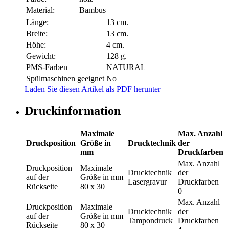
Material:
Bambus
Länge:
13 cm.
Breite:
13 cm.
Höhe:
4 cm.
Gewicht:
128 g.
PMS-Farben
NATURAL
Spülmaschinen geeignet
No
Laden Sie diesen Artikel als PDF herunter
Druckinformation
Maximale
Max. Anzahl
Druckposition
Größe in
Drucktechnik
der
mm
Druckfarben
Max. Anzahl
Druckposition
Maximale
Drucktechnik
der
auf der
Größe in mm
Lasergravur
Druckfarben
Rückseite
80 x 30
0
Max. Anzahl
Druckposition
Maximale
Drucktechnik
der
auf der
Größe in mm
Tampondruck
Druckfarben
Rückseite
80 x 30