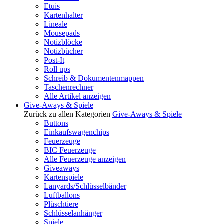
Etuis
Kartenhalter
Lineale
Mousepads
Notizblöcke
Notizbücher
Post-It
Roll ups
Schreib & Dokumentenmappen
Taschenrechner
Alle Artikel anzeigen
Give-Aways & Spiele
Zurück zu allen Kategorien
Give-Aways & Spiele
Buttons
Einkaufswagenchips
Feuerzeuge
BIC Feuerzeuge
Alle Feuerzeuge anzeigen
Giveaways
Kartenspiele
Lanyards/Schlüsselbänder
Luftballons
Plüschtiere
Schlüsselanhänger
Spiele