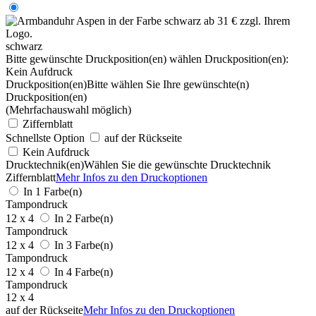
schwarz
Bitte gewünschte Druckposition(en) wählen
Druckposition(en):
Kein Aufdruck
Druckposition(en)
Bitte wählen Sie Ihre gewünschte(n)
Druckposition(en)
(Mehrfachauswahl möglich)
Ziffernblatt
Schnellste Option
auf der Rückseite
Kein Aufdruck
Drucktechnik(en)
Wählen Sie die gewünschte Drucktechnik
Ziffernblatt
Mehr Infos zu den Druckoptionen
In 1 Farbe(n)
Tampondruck
12 x 4
In 2 Farbe(n)
Tampondruck
12 x 4
In 3 Farbe(n)
Tampondruck
12 x 4
In 4 Farbe(n)
Tampondruck
12 x 4
auf der Rückseite
Mehr Infos zu den Druckoptionen