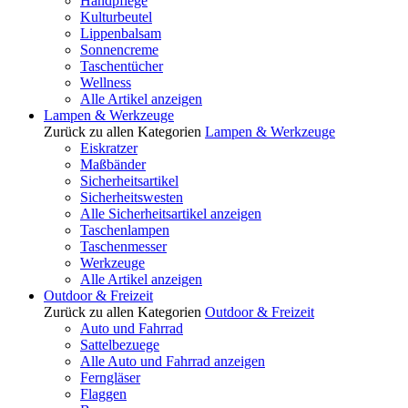
Handpflege
Kulturbeutel
Lippenbalsam
Sonnencreme
Taschentücher
Wellness
Alle Artikel anzeigen
Lampen & Werkzeuge
Zurück zu allen Kategorien
Lampen & Werkzeuge
Eiskratzer
Maßbänder
Sicherheitsartikel
Sicherheitswesten
Alle Sicherheitsartikel anzeigen
Taschenlampen
Taschenmesser
Werkzeuge
Alle Artikel anzeigen
Outdoor & Freizeit
Zurück zu allen Kategorien
Outdoor & Freizeit
Auto und Fahrrad
Sattelbezuege
Alle Auto und Fahrrad anzeigen
Ferngläser
Flaggen