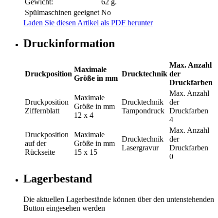
Gewicht:
62 g.
Spülmaschinen geeignet
No
Laden Sie diesen Artikel als PDF herunter
Druckinformation
Max. Anzahl
Maximale
Druckposition
Drucktechnik
der
Größe in mm
Druckfarben
Max. Anzahl
Maximale
Druckposition
Drucktechnik
der
Größe in mm
Ziffernblatt
Tampondruck
Druckfarben
12 x 4
4
Max. Anzahl
Druckposition
Maximale
Drucktechnik
der
auf der
Größe in mm
Lasergravur
Druckfarben
Rückseite
15 x 15
0
Lagerbestand
Die aktuellen Lagerbestände können über den untenstehenden
Button eingesehen werden