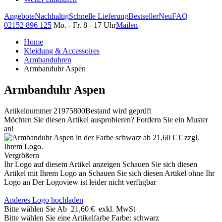
Angebote
Nachhaltig
Schnelle Lieferung
Bestseller
Neu
FAQ
02152 896 125
Mo. - Fr. 8 - 17 Uhr
Mailen
Home
Kleidung & Accessoires
Armbanduhren
Armbanduhr Aspen
Armbanduhr Aspen
Artikelnummer 21975800
Bestand wird geprüft
Möchten Sie diesen Artikel ausprobieren? Fordern Sie ein Muster
an!
Vergrößern
Ihr Logo auf diesem Artikel anzeigen
Schauen Sie sich diesen
Artikel mit Ihrem Logo an
Schauen Sie sich diesen Artikel ohne Ihr
Logo an
Der Logoview ist leider nicht verfügbar
Anderes Logo hochladen
Bitte wählen Sie
Ab
21,60 €
exkl. MwSt
Bitte wählen Sie eine Artikelfarbe
Farbe:
schwarz