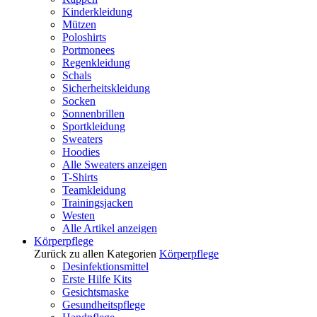
Kinderkleidung
Mützen
Poloshirts
Portmonees
Regenkleidung
Schals
Sicherheitskleidung
Socken
Sonnenbrillen
Sportkleidung
Sweaters
Hoodies
Alle Sweaters anzeigen
T-Shirts
Teamkleidung
Trainingsjacken
Westen
Alle Artikel anzeigen
Körperpflege
Zurück zu allen Kategorien
Körperpflege
Desinfektionsmittel
Erste Hilfe Kits
Gesichtsmaske
Gesundheitspflege