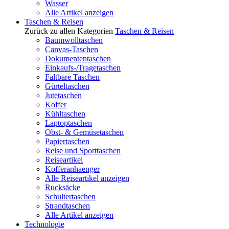
Wasser
Alle Artikel anzeigen
Taschen & Reisen
Zurück zu allen Kategorien
Taschen & Reisen
Baumwolltaschen
Canvas-Taschen
Dokumententaschen
Einkaufs-/Tragetaschen
Faltbare Taschen
Gürteltaschen
Jutetaschen
Koffer
Kühltaschen
Laptoptaschen
Obst- & Gemüsetaschen
Papiertaschen
Reise und Sporttaschen
Reiseartikel
Kofferanhaenger
Alle Reiseartikel anzeigen
Rucksäcke
Schultertaschen
Strandtaschen
Alle Artikel anzeigen
Technologie