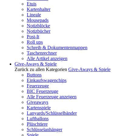
Etuis
Kartenhalter
Lineale
Mousepads
Notizblöcke
Notizbücher
Post-It
Roll ups
Schreib & Dokumentenmappen
Taschenrechner
Alle Artikel anzeigen
Give-Aways & Spiele
Zurück zu allen Kategorien
Give-Aways & Spiele
Buttons
Einkaufswagenchips
Feuerzeuge
BIC Feuerzeuge
Alle Feuerzeuge anzeigen
Giveaways
Kartenspiele
Lanyards/Schlüsselbänder
Luftballons
Plüschtiere
Schlüsselanhänger
Spiele