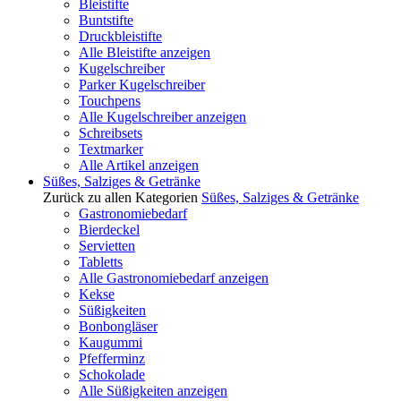
Bleistifte
Buntstifte
Druckbleistifte
Alle Bleistifte anzeigen
Kugelschreiber
Parker Kugelschreiber
Touchpens
Alle Kugelschreiber anzeigen
Schreibsets
Textmarker
Alle Artikel anzeigen
Süßes, Salziges & Getränke
Zurück zu allen Kategorien
Süßes, Salziges & Getränke
Gastronomiebedarf
Bierdeckel
Servietten
Tabletts
Alle Gastronomiebedarf anzeigen
Kekse
Süßigkeiten
Bonbongläser
Kaugummi
Pfefferminz
Schokolade
Alle Süßigkeiten anzeigen