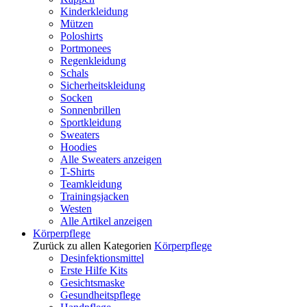
Kinderkleidung
Mützen
Poloshirts
Portmonees
Regenkleidung
Schals
Sicherheitskleidung
Socken
Sonnenbrillen
Sportkleidung
Sweaters
Hoodies
Alle Sweaters anzeigen
T-Shirts
Teamkleidung
Trainingsjacken
Westen
Alle Artikel anzeigen
Körperpflege
Zurück zu allen Kategorien
Körperpflege
Desinfektionsmittel
Erste Hilfe Kits
Gesichtsmaske
Gesundheitspflege