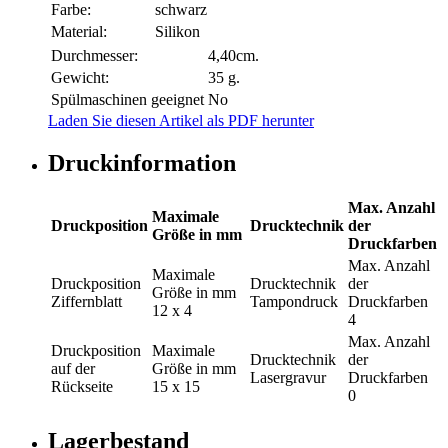
Farbe:
schwarz
Material:
Silikon
Durchmesser:
4,40cm.
Gewicht:
35 g.
Spülmaschinen geeignet
No
Laden Sie diesen Artikel als PDF herunter
Druckinformation
Max. Anzahl
Maximale
Druckposition
Drucktechnik
der
Größe in mm
Druckfarben
Max. Anzahl
Maximale
Druckposition
Drucktechnik
der
Größe in mm
Ziffernblatt
Tampondruck
Druckfarben
12 x 4
4
Max. Anzahl
Druckposition
Maximale
Drucktechnik
der
auf der
Größe in mm
Lasergravur
Druckfarben
Rückseite
15 x 15
0
Lagerbestand