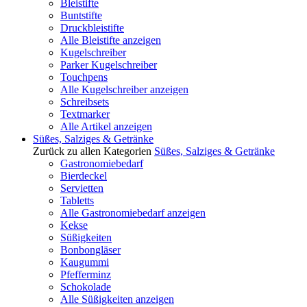
Bleistifte
Buntstifte
Druckbleistifte
Alle Bleistifte anzeigen
Kugelschreiber
Parker Kugelschreiber
Touchpens
Alle Kugelschreiber anzeigen
Schreibsets
Textmarker
Alle Artikel anzeigen
Süßes, Salziges & Getränke
Zurück zu allen Kategorien
Süßes, Salziges & Getränke
Gastronomiebedarf
Bierdeckel
Servietten
Tabletts
Alle Gastronomiebedarf anzeigen
Kekse
Süßigkeiten
Bonbongläser
Kaugummi
Pfefferminz
Schokolade
Alle Süßigkeiten anzeigen