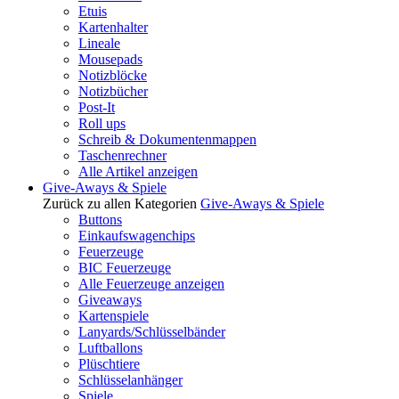
Etuis
Kartenhalter
Lineale
Mousepads
Notizblöcke
Notizbücher
Post-It
Roll ups
Schreib & Dokumentenmappen
Taschenrechner
Alle Artikel anzeigen
Give-Aways & Spiele
Zurück zu allen Kategorien
Give-Aways & Spiele
Buttons
Einkaufswagenchips
Feuerzeuge
BIC Feuerzeuge
Alle Feuerzeuge anzeigen
Giveaways
Kartenspiele
Lanyards/Schlüsselbänder
Luftballons
Plüschtiere
Schlüsselanhänger
Spiele