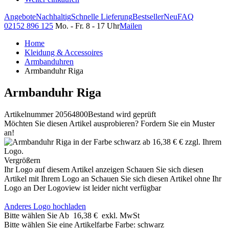
Angebote
Nachhaltig
Schnelle Lieferung
Bestseller
Neu
FAQ
02152 896 125
Mo. - Fr. 8 - 17 Uhr
Mailen
Home
Kleidung & Accessoires
Armbanduhren
Armbanduhr Riga
Armbanduhr Riga
Artikelnummer 20564800
Bestand wird geprüft
Möchten Sie diesen Artikel ausprobieren? Fordern Sie ein Muster
an!
Vergrößern
Ihr Logo auf diesem Artikel anzeigen
Schauen Sie sich diesen
Artikel mit Ihrem Logo an
Schauen Sie sich diesen Artikel ohne Ihr
Logo an
Der Logoview ist leider nicht verfügbar
Anderes Logo hochladen
Bitte wählen Sie
Ab
16,38 €
exkl. MwSt
Bitte wählen Sie eine Artikelfarbe
Farbe:
schwarz