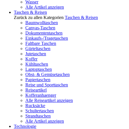
Wasser
Alle Artikel anzeigen
Taschen & Reisen
Zurück zu allen Kategorien
Taschen & Reisen
Baumwolltaschen
Canvas-Taschen
Dokumententaschen
Einkaufs-/Tragetaschen
Faltbare Taschen
Gürteltaschen
Jutetaschen
Koffer
Kühltaschen
Laptoptaschen
Obst- & Gemüsetaschen
Papiertaschen
Reise und Sporttaschen
Reiseartikel
Kofferanhaenger
Alle Reiseartikel anzeigen
Rucksäcke
Schultertaschen
Strandtaschen
Alle Artikel anzeigen
Technologie