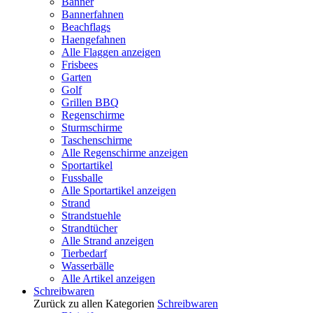
Banner
Bannerfahnen
Beachflags
Haengefahnen
Alle Flaggen anzeigen
Frisbees
Garten
Golf
Grillen BBQ
Regenschirme
Sturmschirme
Taschenschirme
Alle Regenschirme anzeigen
Sportartikel
Fussballe
Alle Sportartikel anzeigen
Strand
Strandstuehle
Strandtücher
Alle Strand anzeigen
Tierbedarf
Wasserbälle
Alle Artikel anzeigen
Schreibwaren
Zurück zu allen Kategorien
Schreibwaren