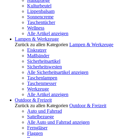
Handpflege
Kulturbeutel
Lippenbalsam
Sonnencreme
Taschentücher
Wellness
Alle Artikel anzeigen
Lampen & Werkzeuge
Zurück zu allen Kategorien
Lampen & Werkzeuge
Eiskratzer
Maßbänder
Sicherheitsartikel
Sicherheitswesten
Alle Sicherheitsartikel anzeigen
Taschenlampen
Taschenmesser
Werkzeuge
Alle Artikel anzeigen
Outdoor & Freizeit
Zurück zu allen Kategorien
Outdoor & Freizeit
Auto und Fahrrad
Sattelbezuege
Alle Auto und Fahrrad anzeigen
Ferngläser
Flaggen