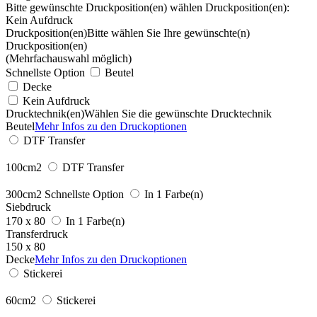
Bitte gewünschte Druckposition(en) wählen
Druckposition(en):
Kein Aufdruck
Druckposition(en)
Bitte wählen Sie Ihre gewünschte(n)
Druckposition(en)
(Mehrfachauswahl möglich)
Schnellste Option
Beutel
Decke
Kein Aufdruck
Drucktechnik(en)
Wählen Sie die gewünschte Drucktechnik
Beutel
Mehr Infos zu den Druckoptionen
DTF Transfer
100cm2
DTF Transfer
300cm2
Schnellste Option
In 1 Farbe(n)
Siebdruck
170 x 80
In 1 Farbe(n)
Transferdruck
150 x 80
Decke
Mehr Infos zu den Druckoptionen
Stickerei
60cm2
Stickerei