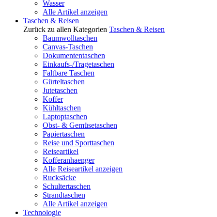
Wasser
Alle Artikel anzeigen
Taschen & Reisen
Zurück zu allen Kategorien
Taschen & Reisen
Baumwolltaschen
Canvas-Taschen
Dokumententaschen
Einkaufs-/Tragetaschen
Faltbare Taschen
Gürteltaschen
Jutetaschen
Koffer
Kühltaschen
Laptoptaschen
Obst- & Gemüsetaschen
Papiertaschen
Reise und Sporttaschen
Reiseartikel
Kofferanhaenger
Alle Reiseartikel anzeigen
Rucksäcke
Schultertaschen
Strandtaschen
Alle Artikel anzeigen
Technologie