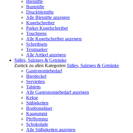
Bleistifte
Buntstifte
Druckbleistifte
Alle Bleistifte anzeigen
Kugelschreiber
Parker Kugelschreiber
Touchpens
Alle Kugelschreiber anzeigen
Schreibsets
Textmarker
Alle Artikel anzeigen
Süßes, Salziges & Getränke
Zurück zu allen Kategorien
Süßes, Salziges & Getränke
Gastronomiebedarf
Bierdeckel
Servietten
Tabletts
Alle Gastronomiebedarf anzeigen
Kekse
Süßigkeiten
Bonbongläser
Kaugummi
Pfefferminz
Schokolade
Alle Süßigkeiten anzeigen