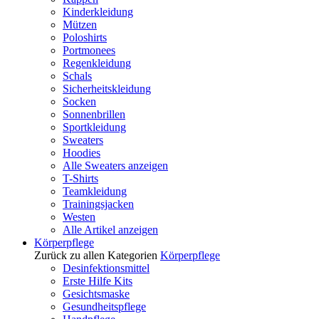
Kinderkleidung
Mützen
Poloshirts
Portmonees
Regenkleidung
Schals
Sicherheitskleidung
Socken
Sonnenbrillen
Sportkleidung
Sweaters
Hoodies
Alle Sweaters anzeigen
T-Shirts
Teamkleidung
Trainingsjacken
Westen
Alle Artikel anzeigen
Körperpflege
Zurück zu allen Kategorien
Körperpflege
Desinfektionsmittel
Erste Hilfe Kits
Gesichtsmaske
Gesundheitspflege