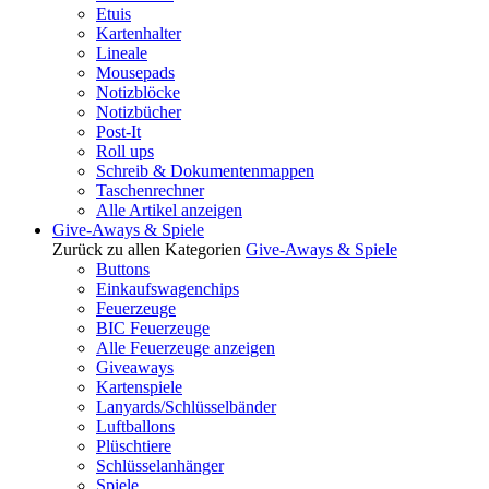
Etuis
Kartenhalter
Lineale
Mousepads
Notizblöcke
Notizbücher
Post-It
Roll ups
Schreib & Dokumentenmappen
Taschenrechner
Alle Artikel anzeigen
Give-Aways & Spiele
Zurück zu allen Kategorien
Give-Aways & Spiele
Buttons
Einkaufswagenchips
Feuerzeuge
BIC Feuerzeuge
Alle Feuerzeuge anzeigen
Giveaways
Kartenspiele
Lanyards/Schlüsselbänder
Luftballons
Plüschtiere
Schlüsselanhänger
Spiele