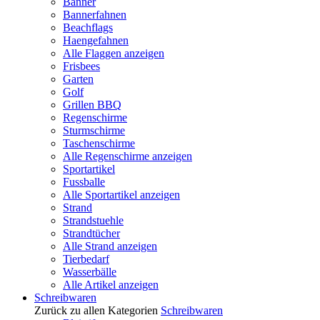
Banner
Bannerfahnen
Beachflags
Haengefahnen
Alle Flaggen anzeigen
Frisbees
Garten
Golf
Grillen BBQ
Regenschirme
Sturmschirme
Taschenschirme
Alle Regenschirme anzeigen
Sportartikel
Fussballe
Alle Sportartikel anzeigen
Strand
Strandstuehle
Strandtücher
Alle Strand anzeigen
Tierbedarf
Wasserbälle
Alle Artikel anzeigen
Schreibwaren
Zurück zu allen Kategorien
Schreibwaren