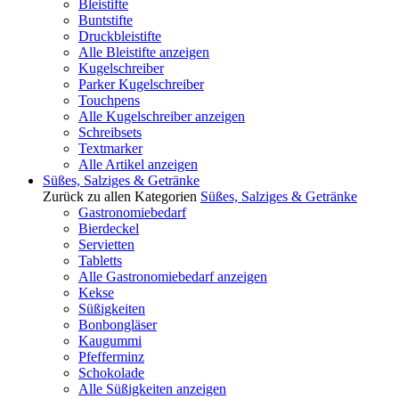
Bleistifte
Buntstifte
Druckbleistifte
Alle Bleistifte anzeigen
Kugelschreiber
Parker Kugelschreiber
Touchpens
Alle Kugelschreiber anzeigen
Schreibsets
Textmarker
Alle Artikel anzeigen
Süßes, Salziges & Getränke
Zurück zu allen Kategorien
Süßes, Salziges & Getränke
Gastronomiebedarf
Bierdeckel
Servietten
Tabletts
Alle Gastronomiebedarf anzeigen
Kekse
Süßigkeiten
Bonbongläser
Kaugummi
Pfefferminz
Schokolade
Alle Süßigkeiten anzeigen