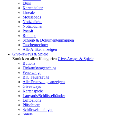
Etuis
Kartenhalter
Lineale
Mousepads
Notizblöcke
Notizbücher
Post-It
Roll ups
Schreib & Dokumentenmappen
Taschenrechner
Alle Artikel anzeigen
Give-Aways & Spiele
Zurück zu allen Kategorien
Give-Aways & Spiele
Buttons
Einkaufswagenchips
Feuerzeuge
BIC Feuerzeuge
Alle Feuerzeuge anzeigen
Giveaways
Kartenspiele
Lanyards/Schlüsselbänder
Luftballons
Plüschtiere
Schlüsselanhänger
Spiele