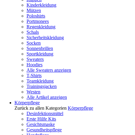
Kinderkleidung
Mützen
Poloshirts
Portmonees
Regenkleidung
Schals
Sicherheitskleidung
Socken
Sonnenbrillen
Sportkleidung
Sweaters
Hoodies
Alle Sweaters anzeigen
T-Shirts
Teamkleidung
Trainingsjacken
Westen
Alle Artikel anzeigen
Körperpflege
Zurück zu allen Kategorien
Körperpflege
Desinfektionsmittel
Erste Hilfe Kits
Gesichtsmaske
Gesundheitspflege