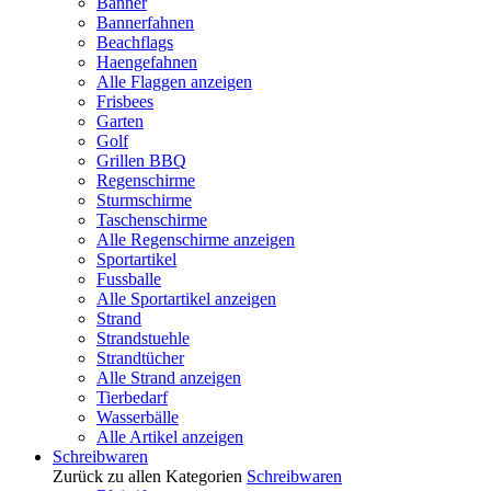
Banner
Bannerfahnen
Beachflags
Haengefahnen
Alle Flaggen anzeigen
Frisbees
Garten
Golf
Grillen BBQ
Regenschirme
Sturmschirme
Taschenschirme
Alle Regenschirme anzeigen
Sportartikel
Fussballe
Alle Sportartikel anzeigen
Strand
Strandstuehle
Strandtücher
Alle Strand anzeigen
Tierbedarf
Wasserbälle
Alle Artikel anzeigen
Schreibwaren
Zurück zu allen Kategorien
Schreibwaren