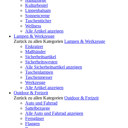
Handpflege
Kulturbeutel
Lippenbalsam
Sonnencreme
Taschentücher
Wellness
Alle Artikel anzeigen
Lampen & Werkzeuge
Zurück zu allen Kategorien
Lampen & Werkzeuge
Eiskratzer
Maßbänder
Sicherheitsartikel
Sicherheitswesten
Alle Sicherheitsartikel anzeigen
Taschenlampen
Taschenmesser
Werkzeuge
Alle Artikel anzeigen
Outdoor & Freizeit
Zurück zu allen Kategorien
Outdoor & Freizeit
Auto und Fahrrad
Sattelbezuege
Alle Auto und Fahrrad anzeigen
Ferngläser
Flaggen