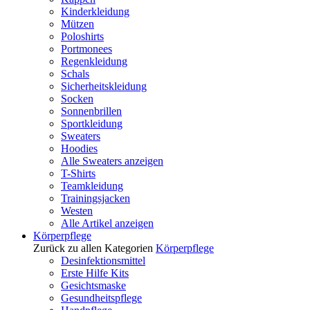
Kinderkleidung
Mützen
Poloshirts
Portmonees
Regenkleidung
Schals
Sicherheitskleidung
Socken
Sonnenbrillen
Sportkleidung
Sweaters
Hoodies
Alle Sweaters anzeigen
T-Shirts
Teamkleidung
Trainingsjacken
Westen
Alle Artikel anzeigen
Körperpflege
Zurück zu allen Kategorien
Körperpflege
Desinfektionsmittel
Erste Hilfe Kits
Gesichtsmaske
Gesundheitspflege