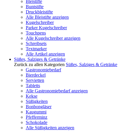
Bleistifte
Buntstifte
Druckbleistifte
Alle Bleistifte anzeigen
Kugelschreiber
Parker Kugelschreiber
Touchpens
Alle Kugelschreiber anzeigen
Schreibsets
Textmarker
Alle Artikel anzeigen
Süßes, Salziges & Getränke
Zurück zu allen Kategorien
Süßes, Salziges & Getränke
Gastronomiebedarf
Bierdeckel
Servietten
Tabletts
Alle Gastronomiebedarf anzeigen
Kekse
Süßigkeiten
Bonbongläser
Kaugummi
Pfefferminz
Schokolade
Alle Süßigkeiten anzeigen