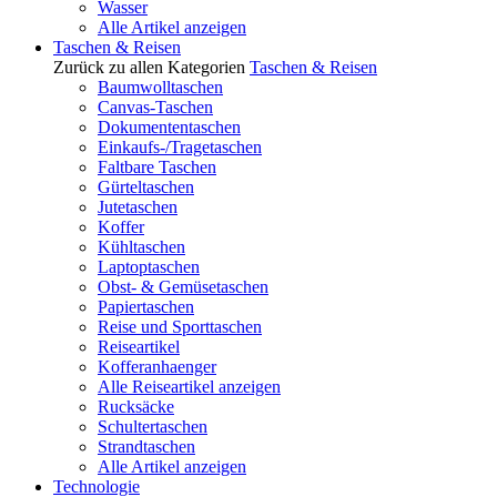
Wasser
Alle Artikel anzeigen
Taschen & Reisen
Zurück zu allen Kategorien
Taschen & Reisen
Baumwolltaschen
Canvas-Taschen
Dokumententaschen
Einkaufs-/Tragetaschen
Faltbare Taschen
Gürteltaschen
Jutetaschen
Koffer
Kühltaschen
Laptoptaschen
Obst- & Gemüsetaschen
Papiertaschen
Reise und Sporttaschen
Reiseartikel
Kofferanhaenger
Alle Reiseartikel anzeigen
Rucksäcke
Schultertaschen
Strandtaschen
Alle Artikel anzeigen
Technologie