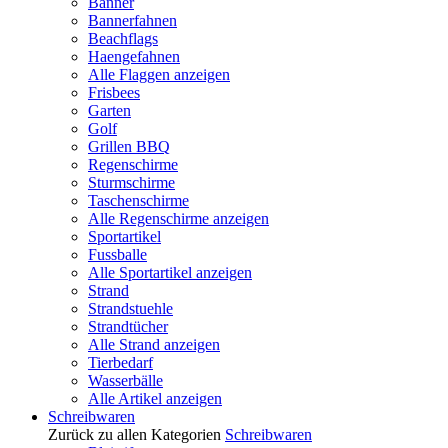
Banner
Bannerfahnen
Beachflags
Haengefahnen
Alle Flaggen anzeigen
Frisbees
Garten
Golf
Grillen BBQ
Regenschirme
Sturmschirme
Taschenschirme
Alle Regenschirme anzeigen
Sportartikel
Fussballe
Alle Sportartikel anzeigen
Strand
Strandstuehle
Strandtücher
Alle Strand anzeigen
Tierbedarf
Wasserbälle
Alle Artikel anzeigen
Schreibwaren
Zurück zu allen Kategorien
Schreibwaren