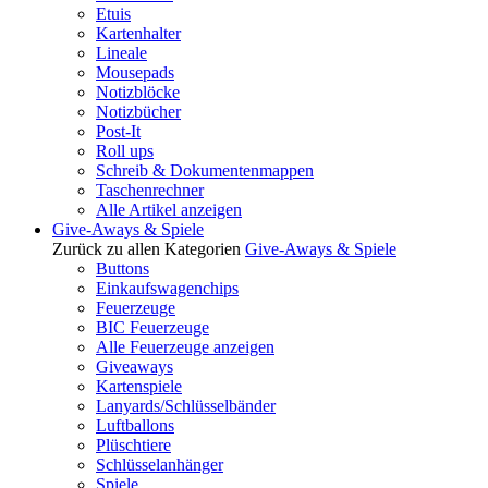
Etuis
Kartenhalter
Lineale
Mousepads
Notizblöcke
Notizbücher
Post-It
Roll ups
Schreib & Dokumentenmappen
Taschenrechner
Alle Artikel anzeigen
Give-Aways & Spiele
Zurück zu allen Kategorien
Give-Aways & Spiele
Buttons
Einkaufswagenchips
Feuerzeuge
BIC Feuerzeuge
Alle Feuerzeuge anzeigen
Giveaways
Kartenspiele
Lanyards/Schlüsselbänder
Luftballons
Plüschtiere
Schlüsselanhänger
Spiele