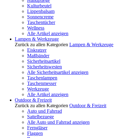
Handpflege
Kulturbeutel
Lippenbalsam
Sonnencreme
Taschentücher
Wellness
Alle Artikel anzeigen
Lampen & Werkzeuge
Zurück zu allen Kategorien
Lampen & Werkzeuge
Eiskratzer
Maßbänder
Sicherheitsartikel
Sicherheitswesten
Alle Sicherheitsartikel anzeigen
Taschenlampen
Taschenmesser
Werkzeuge
Alle Artikel anzeigen
Outdoor & Freizeit
Zurück zu allen Kategorien
Outdoor & Freizeit
Auto und Fahrrad
Sattelbezuege
Alle Auto und Fahrrad anzeigen
Ferngläser
Flaggen