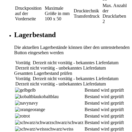
Max. Anzahl
Druckposition
Maximale
Drucktechnik
der
auf der
Größe in mm
Transferdruck
Druckfarben
Vorderseite
100 x 50
2
Lagerbestand
Die aktuellen Lagerbestände können über den untenstehenden
Button eingesehen werden
Vorrätig
Derzeit nicht vorrätig - bekanntes Lieferdatum
Derzeit nicht vorrätig - unbekanntes Lieferdatum
Gesamten Lagerbestand prüfen
Vorrätig
Derzeit nicht vorrätig - bekanntes Lieferdatum
Derzeit nicht vorrätig - unbekanntes Lieferdatum
gelb
Bestand wird geprüft
kobaltblau
Bestand wird geprüft
navy
Bestand wird geprüft
orange
Bestand wird geprüft
rot
Bestand wird geprüft
schwarz/schwarz
Bestand wird geprüft
schwarz/weiss
Bestand wird geprüft