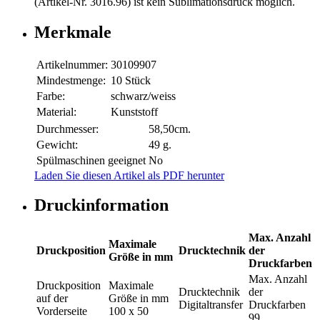
(Artikel-Nr. 3016.96) ist kein Sublimationsdruck möglich.
Merkmale
Artikelnummer:
30109907
Mindestmenge:
10 Stück
Farbe:
schwarz/weiss
Material:
Kunststoff
Durchmesser:
58,50cm.
Gewicht:
49 g.
Spülmaschinen geeignet
No
Laden Sie diesen Artikel als PDF herunter
Druckinformation
Max. Anzahl
Maximale
Druckposition
Drucktechnik
der
Größe in mm
Druckfarben
Max. Anzahl
Druckposition
Maximale
Drucktechnik
der
auf der
Größe in mm
Digitaltransfer
Druckfarben
Vorderseite
100 x 50
99