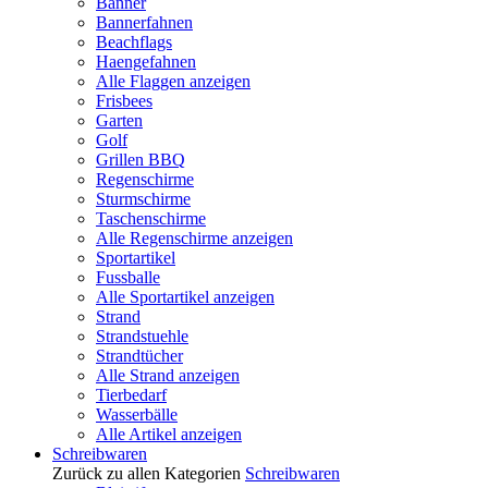
Banner
Bannerfahnen
Beachflags
Haengefahnen
Alle Flaggen anzeigen
Frisbees
Garten
Golf
Grillen BBQ
Regenschirme
Sturmschirme
Taschenschirme
Alle Regenschirme anzeigen
Sportartikel
Fussballe
Alle Sportartikel anzeigen
Strand
Strandstuehle
Strandtücher
Alle Strand anzeigen
Tierbedarf
Wasserbälle
Alle Artikel anzeigen
Schreibwaren
Zurück zu allen Kategorien
Schreibwaren