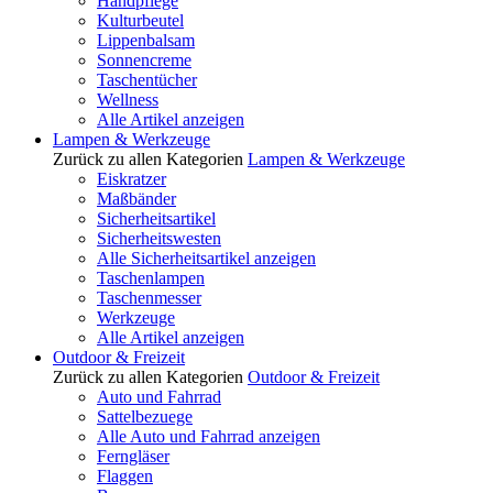
Handpflege
Kulturbeutel
Lippenbalsam
Sonnencreme
Taschentücher
Wellness
Alle Artikel anzeigen
Lampen & Werkzeuge
Zurück zu allen Kategorien
Lampen & Werkzeuge
Eiskratzer
Maßbänder
Sicherheitsartikel
Sicherheitswesten
Alle Sicherheitsartikel anzeigen
Taschenlampen
Taschenmesser
Werkzeuge
Alle Artikel anzeigen
Outdoor & Freizeit
Zurück zu allen Kategorien
Outdoor & Freizeit
Auto und Fahrrad
Sattelbezuege
Alle Auto und Fahrrad anzeigen
Ferngläser
Flaggen