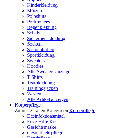
Kinderkleidung
Mützen
Poloshirts
Portmonees
Regenkleidung
Schals
Sicherheitskleidung
Socken
Sonnenbrillen
Sportkleidung
Sweaters
Hoodies
Alle Sweaters anzeigen
T-Shirts
Teamkleidung
Trainingsjacken
Westen
Alle Artikel anzeigen
Körperpflege
Zurück zu allen Kategorien
Körperpflege
Desinfektionsmittel
Erste Hilfe Kits
Gesichtsmaske
Gesundheitspflege