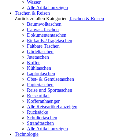
Wasser
Alle Artikel anzeigen
Taschen & Reisen
Zurück zu allen Kategorien
Taschen & Reisen
Baumwolltaschen
Canvas-Taschen
Dokumententaschen
Einkaufs-/Tragetaschen
Faltbare Taschen
Gürteltaschen
Jutetaschen
Koffer
Kühltaschen
Laptoptaschen
Obst- & Gemüsetaschen
Papiertaschen
Reise und Sporttaschen
Reiseartikel
Kofferanhaenger
Alle Reiseartikel anzeigen
Rucksäcke
Schultertaschen
Strandtaschen
Alle Artikel anzeigen
Technologie