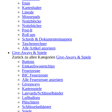
Etuis
Kartenhalter
Lineale
Mousepads
Notizblöcke
Notizbücher
Post-It
Roll ups
Schreib & Dokumentenmappen
Taschenrechner
Alle Artikel anzeigen
Give-Aways & Spiele
Zurück zu allen Kategorien
Give-Aways & Spiele
Buttons
Einkaufswagenchips
Feuerzeuge
BIC Feuerzeuge
Alle Feuerzeuge anzeigen
Giveaways
Kartenspiele
Lanyards/Schlüsselbänder
Luftballons
Plüschtiere
Schlüsselanhänger
Spiele