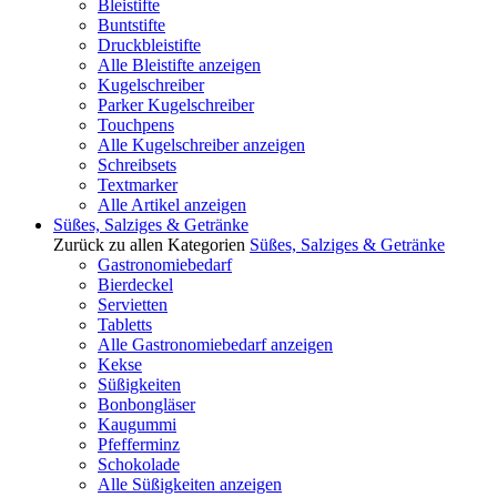
Bleistifte
Buntstifte
Druckbleistifte
Alle Bleistifte anzeigen
Kugelschreiber
Parker Kugelschreiber
Touchpens
Alle Kugelschreiber anzeigen
Schreibsets
Textmarker
Alle Artikel anzeigen
Süßes, Salziges & Getränke
Zurück zu allen Kategorien
Süßes, Salziges & Getränke
Gastronomiebedarf
Bierdeckel
Servietten
Tabletts
Alle Gastronomiebedarf anzeigen
Kekse
Süßigkeiten
Bonbongläser
Kaugummi
Pfefferminz
Schokolade
Alle Süßigkeiten anzeigen