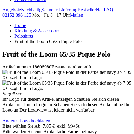
Angebote
Nachhaltig
Schnelle Lieferung
Bestseller
Neu
FAQ
02152 896 125
Mo. - Fr. 8 - 17 Uhr
Mailen
Home
Kleidung & Accessoires
Poloshirts
Fruit of the Loom 65/35 Pique Polo
Fruit of the Loom 65/35 Pique Polo
Artikelnummer 18606980
Bestand wird geprüft
Vergrößern
Ihr Logo auf diesem Artikel anzeigen
Schauen Sie sich diesen
Artikel mit Ihrem Logo an
Schauen Sie sich diesen Artikel ohne Ihr
Logo an
Der Logoview ist leider nicht verfügbar
Anderes Logo hochladen
Bitte wählen Sie
Ab
7,05 €
exkl. MwSt
Bitte wählen Sie eine Artikelfarbe
Farbe:
tief navy