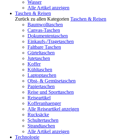
Wasser
Alle Artikel anzeigen
Taschen & Reisen
Zurück zu allen Kategorien
Taschen & Reisen
Baumwolltaschen
Canvas-Taschen
Dokumententaschen
Einkaufs-/Tragetaschen
Faltbare Taschen
Gürteltaschen
Jutetaschen
Koffer
Kühltaschen
Laptoptaschen
Obst- & Gemüsetaschen
Papiertaschen
Reise und Sporttaschen
Reiseartikel
Kofferanhaenger
Alle Reiseartikel anzeigen
Rucksäcke
Schultertaschen
Strandtaschen
Alle Artikel anzeigen
Technologie