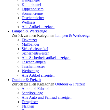
Handpflege
Kulturbeutel
Lippenbalsam
Sonnencreme
Taschentücher
Wellness
Alle Artikel anzeigen
Lampen & Werkzeuge
Zurück zu allen Kategorien
Lampen & Werkzeuge
Eiskratzer
Maßbänder
Sicherheitsartikel
Sicherheitswesten
Alle Sicherheitsartikel anzeigen
Taschenlampen
Taschenmesser
Werkzeuge
Alle Artikel anzeigen
Outdoor & Freizeit
Zurück zu allen Kategorien
Outdoor & Freizeit
Auto und Fahrrad
Sattelbezuege
Alle Auto und Fahrrad anzeigen
Ferngläser
Flaggen