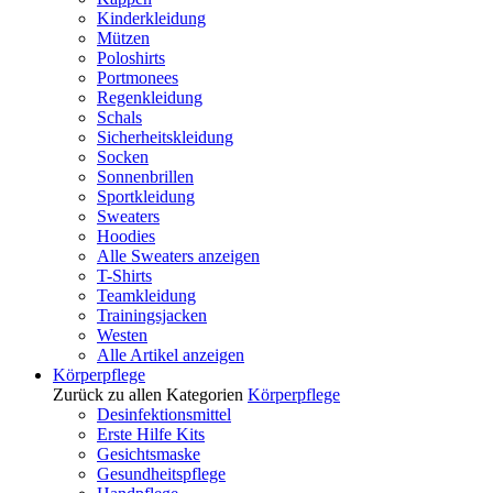
Kinderkleidung
Mützen
Poloshirts
Portmonees
Regenkleidung
Schals
Sicherheitskleidung
Socken
Sonnenbrillen
Sportkleidung
Sweaters
Hoodies
Alle Sweaters anzeigen
T-Shirts
Teamkleidung
Trainingsjacken
Westen
Alle Artikel anzeigen
Körperpflege
Zurück zu allen Kategorien
Körperpflege
Desinfektionsmittel
Erste Hilfe Kits
Gesichtsmaske
Gesundheitspflege