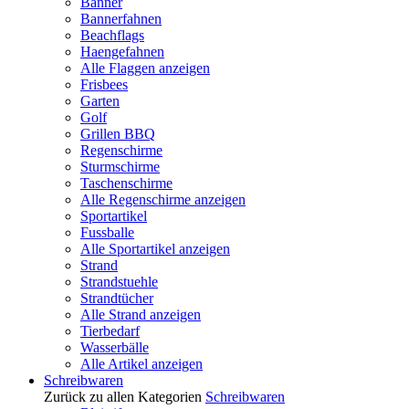
Banner
Bannerfahnen
Beachflags
Haengefahnen
Alle Flaggen anzeigen
Frisbees
Garten
Golf
Grillen BBQ
Regenschirme
Sturmschirme
Taschenschirme
Alle Regenschirme anzeigen
Sportartikel
Fussballe
Alle Sportartikel anzeigen
Strand
Strandstuehle
Strandtücher
Alle Strand anzeigen
Tierbedarf
Wasserbälle
Alle Artikel anzeigen
Schreibwaren
Zurück zu allen Kategorien
Schreibwaren