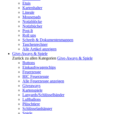
Etuis
Kartenhalter
Lineale
Mousepads
Notizblöcke
Notizbücher
Post-It
Roll ups
Schreib & Dokumentenmappen
Taschenrechner
Alle Artikel anzeigen
Give-Aways & Spiele
Zurück zu allen Kategorien
Give-Aways & Spiele
Buttons
Einkaufswagenchips
Feuerzeuge
BIC Feuerzeuge
Alle Feuerzeuge anzeigen
Giveaways
Kartenspiele
Lanyards/Schlüsselbänder
Luftballons
Plüschtiere
Schlüsselanhänger
Spiele