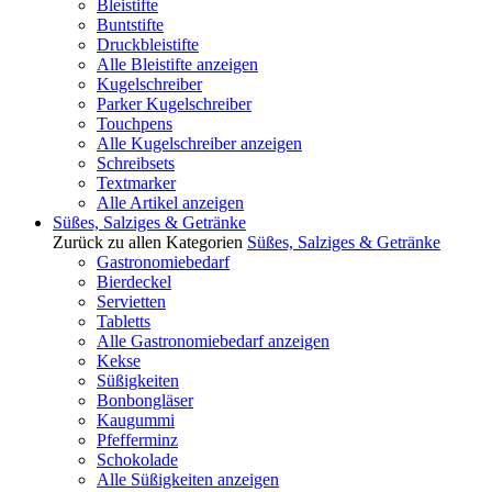
Bleistifte
Buntstifte
Druckbleistifte
Alle Bleistifte anzeigen
Kugelschreiber
Parker Kugelschreiber
Touchpens
Alle Kugelschreiber anzeigen
Schreibsets
Textmarker
Alle Artikel anzeigen
Süßes, Salziges & Getränke
Zurück zu allen Kategorien
Süßes, Salziges & Getränke
Gastronomiebedarf
Bierdeckel
Servietten
Tabletts
Alle Gastronomiebedarf anzeigen
Kekse
Süßigkeiten
Bonbongläser
Kaugummi
Pfefferminz
Schokolade
Alle Süßigkeiten anzeigen