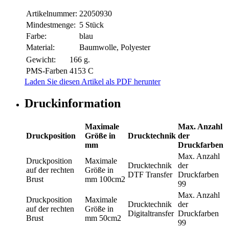
Artikelnummer:
22050930
Mindestmenge:
5 Stück
Farbe:
blau
Material:
Baumwolle, Polyester
Gewicht:
166 g.
PMS-Farben
4153 C
Laden Sie diesen Artikel als PDF herunter
Druckinformation
Maximale
Max. Anzahl
Druckposition
Größe in
Drucktechnik
der
mm
Druckfarben
Max. Anzahl
Druckposition
Maximale
Drucktechnik
der
auf der rechten
Größe in
DTF Transfer
Druckfarben
Brust
mm
100cm2
99
Max. Anzahl
Druckposition
Maximale
Drucktechnik
der
auf der rechten
Größe in
Digitaltransfer
Druckfarben
Brust
mm
50cm2
99