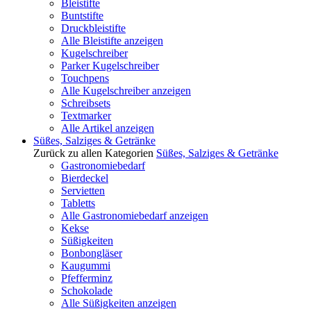
Bleistifte
Buntstifte
Druckbleistifte
Alle Bleistifte anzeigen
Kugelschreiber
Parker Kugelschreiber
Touchpens
Alle Kugelschreiber anzeigen
Schreibsets
Textmarker
Alle Artikel anzeigen
Süßes, Salziges & Getränke
Zurück zu allen Kategorien
Süßes, Salziges & Getränke
Gastronomiebedarf
Bierdeckel
Servietten
Tabletts
Alle Gastronomiebedarf anzeigen
Kekse
Süßigkeiten
Bonbongläser
Kaugummi
Pfefferminz
Schokolade
Alle Süßigkeiten anzeigen