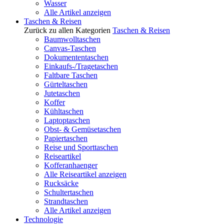
Wasser
Alle Artikel anzeigen
Taschen & Reisen
Zurück zu allen Kategorien
Taschen & Reisen
Baumwolltaschen
Canvas-Taschen
Dokumententaschen
Einkaufs-/Tragetaschen
Faltbare Taschen
Gürteltaschen
Jutetaschen
Koffer
Kühltaschen
Laptoptaschen
Obst- & Gemüsetaschen
Papiertaschen
Reise und Sporttaschen
Reiseartikel
Kofferanhaenger
Alle Reiseartikel anzeigen
Rucksäcke
Schultertaschen
Strandtaschen
Alle Artikel anzeigen
Technologie