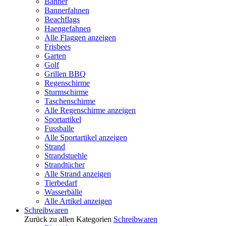
Banner
Bannerfahnen
Beachflags
Haengefahnen
Alle Flaggen anzeigen
Frisbees
Garten
Golf
Grillen BBQ
Regenschirme
Sturmschirme
Taschenschirme
Alle Regenschirme anzeigen
Sportartikel
Fussballe
Alle Sportartikel anzeigen
Strand
Strandstuehle
Strandtücher
Alle Strand anzeigen
Tierbedarf
Wasserbälle
Alle Artikel anzeigen
Schreibwaren
Zurück zu allen Kategorien
Schreibwaren