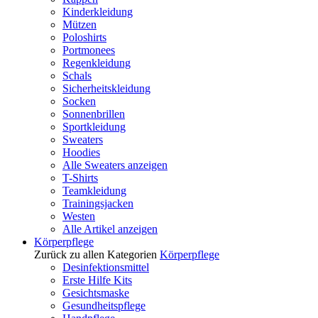
Kinderkleidung
Mützen
Poloshirts
Portmonees
Regenkleidung
Schals
Sicherheitskleidung
Socken
Sonnenbrillen
Sportkleidung
Sweaters
Hoodies
Alle Sweaters anzeigen
T-Shirts
Teamkleidung
Trainingsjacken
Westen
Alle Artikel anzeigen
Körperpflege
Zurück zu allen Kategorien
Körperpflege
Desinfektionsmittel
Erste Hilfe Kits
Gesichtsmaske
Gesundheitspflege