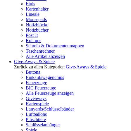
Etuis
Kartenhalter
Lineale
Mousepads
Notizblöcke
Notizbücher
Post-It
Roll ups
Schreib & Dokumentenmappen
Taschenrechner
Alle Artikel anzeigen
Give-Aways & Spiele
Zurück zu allen Kategorien
Give-Aways & Spiele
Buttons
Einkaufswagenchips
Feuerzeuge
BIC Feuerzeuge
Alle Feuerzeuge anzeigen
Giveaways
Kartenspiele
Lanyards/Schlüsselbänder
Luftballons
Plüschtiere
Schlüsselanhänger
Spiele