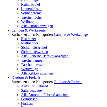
Handpflege
Kulturbeutel
Lippenbalsam
Sonnencreme
Taschentücher
Wellness
Alle Artikel anzeigen
Lampen & Werkzeuge
Zurück zu allen Kategorien
Lampen & Werkzeuge
Eiskratzer
Maßbänder
Sicherheitsartikel
Sicherheitswesten
Alle Sicherheitsartikel anzeigen
Taschenlampen
Taschenmesser
Werkzeuge
Alle Artikel anzeigen
Outdoor & Freizeit
Zurück zu allen Kategorien
Outdoor & Freizeit
Auto und Fahrrad
Sattelbezuege
Alle Auto und Fahrrad anzeigen
Ferngläser
Flaggen