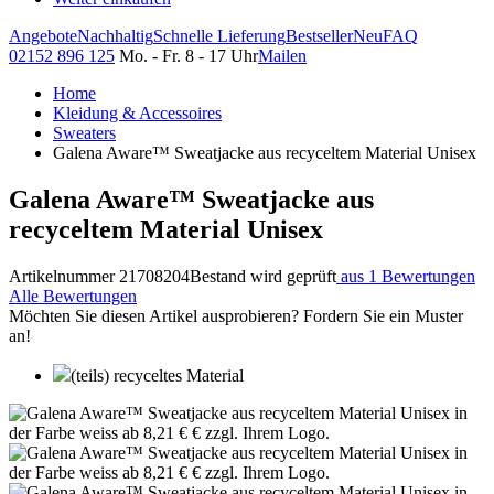
Angebote
Nachhaltig
Schnelle Lieferung
Bestseller
Neu
FAQ
02152 896 125
Mo. - Fr. 8 - 17 Uhr
Mailen
Home
Kleidung & Accessoires
Sweaters
Galena Aware™ Sweatjacke aus recyceltem Material Unisex
Galena Aware™ Sweatjacke aus
recyceltem Material Unisex
Artikelnummer 21708204
Bestand wird geprüft
aus 1 Bewertungen
Alle Bewertungen
Möchten Sie diesen Artikel ausprobieren? Fordern Sie ein Muster
an!
(teils) recyceltes Material