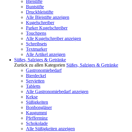
Bleistifte
Buntstifte
Druckbleistifte
Alle Bleistifte anzeigen
Kugelschreiber
Parker Kugelschreiber
Touchpens
Alle Kugelschreiber anzeigen
Schreibsets
Textmarker
Alle Artikel anzeigen
Süßes, Salziges & Getränke
Zurück zu allen Kategorien
Süßes, Salziges & Getränke
Gastronomiebedarf
Bierdeckel
Servietten
Tabletts
Alle Gastronomiebedarf anzeigen
Kekse
Süßigkeiten
Bonbongläser
Kaugummi
Pfefferminz
Schokolade
Alle Süßigkeiten anzeigen