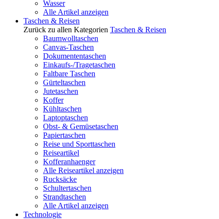
Wasser
Alle Artikel anzeigen
Taschen & Reisen
Zurück zu allen Kategorien
Taschen & Reisen
Baumwolltaschen
Canvas-Taschen
Dokumententaschen
Einkaufs-/Tragetaschen
Faltbare Taschen
Gürteltaschen
Jutetaschen
Koffer
Kühltaschen
Laptoptaschen
Obst- & Gemüsetaschen
Papiertaschen
Reise und Sporttaschen
Reiseartikel
Kofferanhaenger
Alle Reiseartikel anzeigen
Rucksäcke
Schultertaschen
Strandtaschen
Alle Artikel anzeigen
Technologie