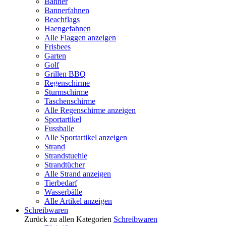
Banner
Bannerfahnen
Beachflags
Haengefahnen
Alle Flaggen anzeigen
Frisbees
Garten
Golf
Grillen BBQ
Regenschirme
Sturmschirme
Taschenschirme
Alle Regenschirme anzeigen
Sportartikel
Fussballe
Alle Sportartikel anzeigen
Strand
Strandstuehle
Strandtücher
Alle Strand anzeigen
Tierbedarf
Wasserbälle
Alle Artikel anzeigen
Schreibwaren
Zurück zu allen Kategorien
Schreibwaren