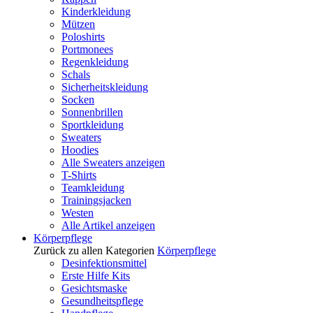
Kinderkleidung
Mützen
Poloshirts
Portmonees
Regenkleidung
Schals
Sicherheitskleidung
Socken
Sonnenbrillen
Sportkleidung
Sweaters
Hoodies
Alle Sweaters anzeigen
T-Shirts
Teamkleidung
Trainingsjacken
Westen
Alle Artikel anzeigen
Körperpflege
Zurück zu allen Kategorien
Körperpflege
Desinfektionsmittel
Erste Hilfe Kits
Gesichtsmaske
Gesundheitspflege