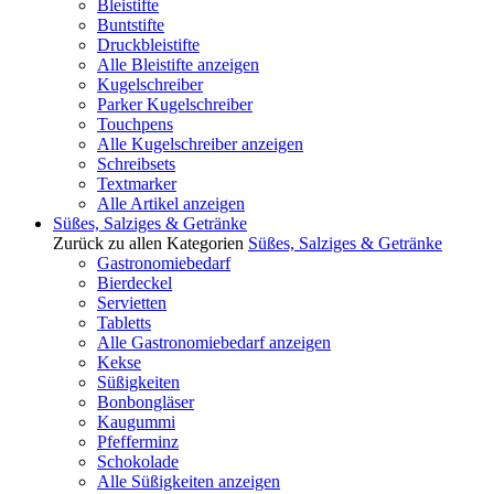
Bleistifte
Buntstifte
Druckbleistifte
Alle Bleistifte anzeigen
Kugelschreiber
Parker Kugelschreiber
Touchpens
Alle Kugelschreiber anzeigen
Schreibsets
Textmarker
Alle Artikel anzeigen
Süßes, Salziges & Getränke
Zurück zu allen Kategorien
Süßes, Salziges & Getränke
Gastronomiebedarf
Bierdeckel
Servietten
Tabletts
Alle Gastronomiebedarf anzeigen
Kekse
Süßigkeiten
Bonbongläser
Kaugummi
Pfefferminz
Schokolade
Alle Süßigkeiten anzeigen