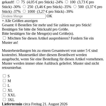
gekauft!
75 (4,05 € pro Stück)
-24%
100 (3,73 € pro
Stück)
-30%
250 (3,46 € pro Stück)
-35%
500 (3,37 € pro
Stück)
-37%
1000 (3,27 € pro Stück)
-39%
OK
+ Alle Größen anzeigen
Gesamt:
0
Bestellen Sie
mehr und Sie zahlen nur
pro Stück!
Bestätigen Sie bitte die Stückzahl pro Größe.
Bitte bestätigen Sie die Menge(n) und Größe(n).
Möchten Sie diesen Artikel ausprobieren? Fordern Sie ein
Muster an!
Musterbestellungen bis zu einem Gesamtwert von unter 5 € sind
kostenfrei. Musterartikel über diesem Bestellwert werden
ausgebucht, wenn Sie eine Bestellung für diesen Artikel vornehmen.
Muster werden immer ohne Aufdruck geliefert. Muster sind nicht
retournierbar.
S
M
L
XL
XXL
3XL
Liefertermin
circa Freitag 21. August 2026