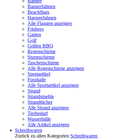
Banner
Bannerfahnen
Beachflags
Haengefahnen
Alle Flaggen anzeigen
Frisbees
Garten
Golf
Grillen BBQ
Regenschirme
Sturmschirme
Taschenschirme
Alle Regenschirme anzeigen
Sportartikel
Fussballe
Alle Sportartikel anzeigen
Strand
Strandstuehle
Strandtücher
Alle Strand anzeigen
Tierbedarf
Wasserbälle
Alle Artikel anzeigen
Schreibwaren
Zurück zu allen Kategorien
Schreibwaren