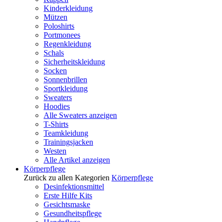
Kinderkleidung
Mützen
Poloshirts
Portmonees
Regenkleidung
Schals
Sicherheitskleidung
Socken
Sonnenbrillen
Sportkleidung
Sweaters
Hoodies
Alle Sweaters anzeigen
T-Shirts
Teamkleidung
Trainingsjacken
Westen
Alle Artikel anzeigen
Körperpflege
Zurück zu allen Kategorien
Körperpflege
Desinfektionsmittel
Erste Hilfe Kits
Gesichtsmaske
Gesundheitspflege