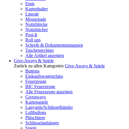
Etuis
Kartenhalter
Lineale
Mousepads
Notizblöcke
Notizbücher
Post-It
Roll ups
Schreib & Dokumentenmappen
Taschenrechner
Alle Artikel anzeigen
Give-Aways & Spiele
Zurück zu allen Kategorien
Give-Aways & Spiele
Buttons
Einkaufswagenchips
Feuerzeuge
BIC Feuerzeuge
Alle Feuerzeuge anzeigen
Giveaways
Kartenspiele
Lanyards/Schlüsselbänder
Luftballons
Plüschtiere
Schlüsselanhänger
Spiele