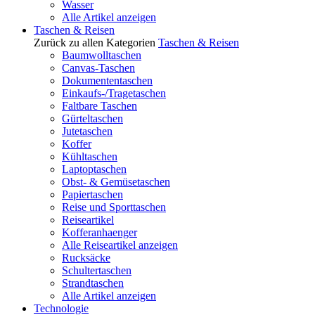
Wasser
Alle Artikel anzeigen
Taschen & Reisen
Zurück zu allen Kategorien
Taschen & Reisen
Baumwolltaschen
Canvas-Taschen
Dokumententaschen
Einkaufs-/Tragetaschen
Faltbare Taschen
Gürteltaschen
Jutetaschen
Koffer
Kühltaschen
Laptoptaschen
Obst- & Gemüsetaschen
Papiertaschen
Reise und Sporttaschen
Reiseartikel
Kofferanhaenger
Alle Reiseartikel anzeigen
Rucksäcke
Schultertaschen
Strandtaschen
Alle Artikel anzeigen
Technologie