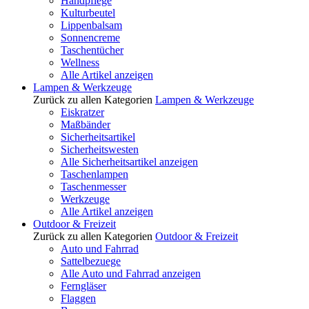
Handpflege
Kulturbeutel
Lippenbalsam
Sonnencreme
Taschentücher
Wellness
Alle Artikel anzeigen
Lampen & Werkzeuge
Zurück zu allen Kategorien
Lampen & Werkzeuge
Eiskratzer
Maßbänder
Sicherheitsartikel
Sicherheitswesten
Alle Sicherheitsartikel anzeigen
Taschenlampen
Taschenmesser
Werkzeuge
Alle Artikel anzeigen
Outdoor & Freizeit
Zurück zu allen Kategorien
Outdoor & Freizeit
Auto und Fahrrad
Sattelbezuege
Alle Auto und Fahrrad anzeigen
Ferngläser
Flaggen