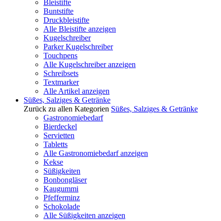
Bleistifte
Buntstifte
Druckbleistifte
Alle Bleistifte anzeigen
Kugelschreiber
Parker Kugelschreiber
Touchpens
Alle Kugelschreiber anzeigen
Schreibsets
Textmarker
Alle Artikel anzeigen
Süßes, Salziges & Getränke
Zurück zu allen Kategorien
Süßes, Salziges & Getränke
Gastronomiebedarf
Bierdeckel
Servietten
Tabletts
Alle Gastronomiebedarf anzeigen
Kekse
Süßigkeiten
Bonbongläser
Kaugummi
Pfefferminz
Schokolade
Alle Süßigkeiten anzeigen