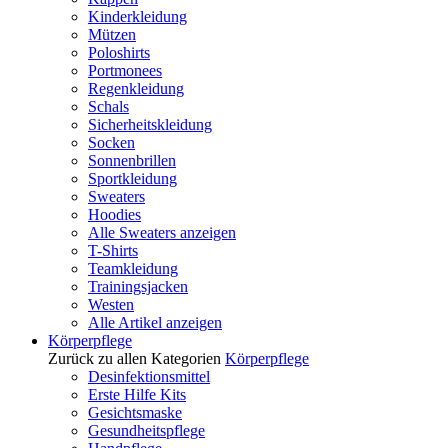
Kinderkleidung
Mützen
Poloshirts
Portmonees
Regenkleidung
Schals
Sicherheitskleidung
Socken
Sonnenbrillen
Sportkleidung
Sweaters
Hoodies
Alle Sweaters anzeigen
T-Shirts
Teamkleidung
Trainingsjacken
Westen
Alle Artikel anzeigen
Körperpflege
Zurück zu allen Kategorien
Körperpflege
Desinfektionsmittel
Erste Hilfe Kits
Gesichtsmaske
Gesundheitspflege