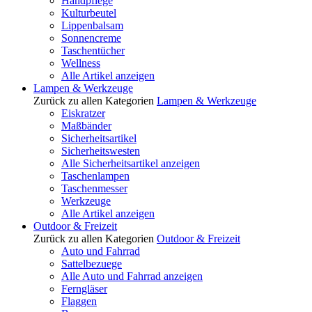
Handpflege
Kulturbeutel
Lippenbalsam
Sonnencreme
Taschentücher
Wellness
Alle Artikel anzeigen
Lampen & Werkzeuge
Zurück zu allen Kategorien
Lampen & Werkzeuge
Eiskratzer
Maßbänder
Sicherheitsartikel
Sicherheitswesten
Alle Sicherheitsartikel anzeigen
Taschenlampen
Taschenmesser
Werkzeuge
Alle Artikel anzeigen
Outdoor & Freizeit
Zurück zu allen Kategorien
Outdoor & Freizeit
Auto und Fahrrad
Sattelbezuege
Alle Auto und Fahrrad anzeigen
Ferngläser
Flaggen