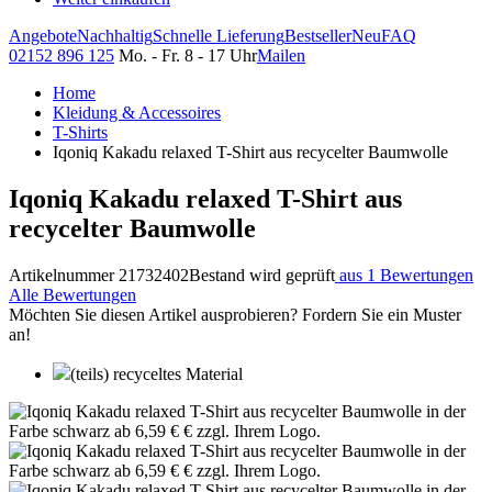
Angebote
Nachhaltig
Schnelle Lieferung
Bestseller
Neu
FAQ
02152 896 125
Mo. - Fr. 8 - 17 Uhr
Mailen
Home
Kleidung & Accessoires
T-Shirts
Iqoniq Kakadu relaxed T-Shirt aus recycelter Baumwolle
Iqoniq Kakadu relaxed T-Shirt aus
recycelter Baumwolle
Artikelnummer 21732402
Bestand wird geprüft
aus 1 Bewertungen
Alle Bewertungen
Möchten Sie diesen Artikel ausprobieren? Fordern Sie ein Muster
an!
(teils) recyceltes Material