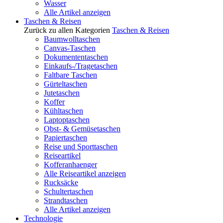
Wasser
Alle Artikel anzeigen
Taschen & Reisen
Zurück zu allen Kategorien
Taschen & Reisen
Baumwolltaschen
Canvas-Taschen
Dokumententaschen
Einkaufs-/Tragetaschen
Faltbare Taschen
Gürteltaschen
Jutetaschen
Koffer
Kühltaschen
Laptoptaschen
Obst- & Gemüsetaschen
Papiertaschen
Reise und Sporttaschen
Reiseartikel
Kofferanhaenger
Alle Reiseartikel anzeigen
Rucksäcke
Schultertaschen
Strandtaschen
Alle Artikel anzeigen
Technologie