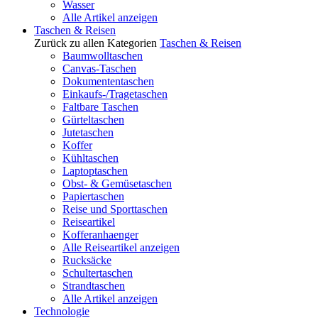
Wasser
Alle Artikel anzeigen
Taschen & Reisen
Zurück zu allen Kategorien
Taschen & Reisen
Baumwolltaschen
Canvas-Taschen
Dokumententaschen
Einkaufs-/Tragetaschen
Faltbare Taschen
Gürteltaschen
Jutetaschen
Koffer
Kühltaschen
Laptoptaschen
Obst- & Gemüsetaschen
Papiertaschen
Reise und Sporttaschen
Reiseartikel
Kofferanhaenger
Alle Reiseartikel anzeigen
Rucksäcke
Schultertaschen
Strandtaschen
Alle Artikel anzeigen
Technologie