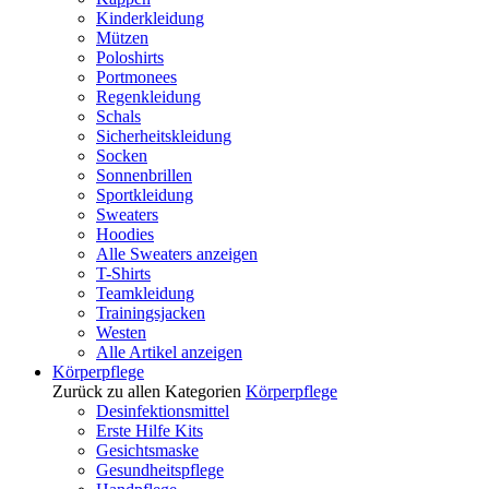
Kinderkleidung
Mützen
Poloshirts
Portmonees
Regenkleidung
Schals
Sicherheitskleidung
Socken
Sonnenbrillen
Sportkleidung
Sweaters
Hoodies
Alle Sweaters anzeigen
T-Shirts
Teamkleidung
Trainingsjacken
Westen
Alle Artikel anzeigen
Körperpflege
Zurück zu allen Kategorien
Körperpflege
Desinfektionsmittel
Erste Hilfe Kits
Gesichtsmaske
Gesundheitspflege