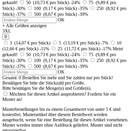
gekauft!
50 (10,73 € pro Stück)
-24%
75 (9,89 € pro
Stück)
-30%
100 (9,17 € pro Stück)
-35%
250 (8,92 € pro
Stück)
-37%
500 (8,67 € pro Stück)
-39%
OK
+ Alle Größen anzeigen
3XL
0
3 (14,07 € pro Stück)
5 (13,19 € pro Stück)
-7%
10
(12,66 € pro Stück)
-11%
25 (11,72 € pro Stück)
-17%
Meist
gekauft!
50 (10,73 € pro Stück)
-24%
75 (9,89 € pro
Stück)
-30%
100 (9,17 € pro Stück)
-35%
250 (8,92 € pro
Stück)
-37%
500 (8,67 € pro Stück)
-39%
OK
Gesamt:
0
Bestellen Sie
mehr und Sie zahlen nur
pro Stück!
Bestätigen Sie bitte die Stückzahl pro Größe.
Bitte bestätigen Sie die Menge(n) und Größe(n).
Möchten Sie diesen Artikel ausprobieren? Fordern Sie ein
Muster an!
Musterbestellungen bis zu einem Gesamtwert von unter 5 € sind
kostenfrei. Musterartikel über diesem Bestellwert werden
ausgebucht, wenn Sie eine Bestellung für diesen Artikel vornehmen.
Muster werden immer ohne Aufdruck geliefert. Muster sind nicht
retournierbar.