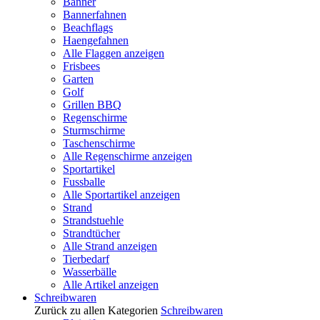
Banner
Bannerfahnen
Beachflags
Haengefahnen
Alle Flaggen anzeigen
Frisbees
Garten
Golf
Grillen BBQ
Regenschirme
Sturmschirme
Taschenschirme
Alle Regenschirme anzeigen
Sportartikel
Fussballe
Alle Sportartikel anzeigen
Strand
Strandstuehle
Strandtücher
Alle Strand anzeigen
Tierbedarf
Wasserbälle
Alle Artikel anzeigen
Schreibwaren
Zurück zu allen Kategorien
Schreibwaren