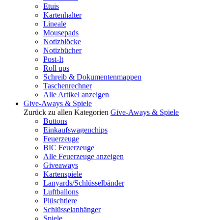
Etuis
Kartenhalter
Lineale
Mousepads
Notizblöcke
Notizbücher
Post-It
Roll ups
Schreib & Dokumentenmappen
Taschenrechner
Alle Artikel anzeigen
Give-Aways & Spiele
Zurück zu allen Kategorien
Give-Aways & Spiele
Buttons
Einkaufswagenchips
Feuerzeuge
BIC Feuerzeuge
Alle Feuerzeuge anzeigen
Giveaways
Kartenspiele
Lanyards/Schlüsselbänder
Luftballons
Plüschtiere
Schlüsselanhänger
Spiele