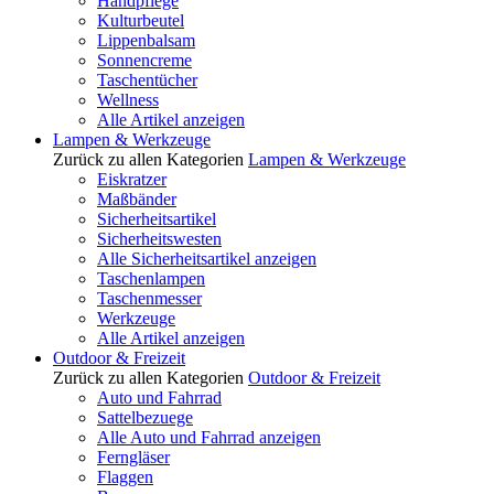
Handpflege
Kulturbeutel
Lippenbalsam
Sonnencreme
Taschentücher
Wellness
Alle Artikel anzeigen
Lampen & Werkzeuge
Zurück zu allen Kategorien
Lampen & Werkzeuge
Eiskratzer
Maßbänder
Sicherheitsartikel
Sicherheitswesten
Alle Sicherheitsartikel anzeigen
Taschenlampen
Taschenmesser
Werkzeuge
Alle Artikel anzeigen
Outdoor & Freizeit
Zurück zu allen Kategorien
Outdoor & Freizeit
Auto und Fahrrad
Sattelbezuege
Alle Auto und Fahrrad anzeigen
Ferngläser
Flaggen