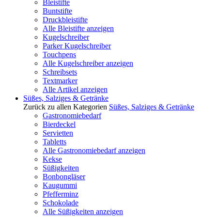
Bleistifte
Buntstifte
Druckbleistifte
Alle Bleistifte anzeigen
Kugelschreiber
Parker Kugelschreiber
Touchpens
Alle Kugelschreiber anzeigen
Schreibsets
Textmarker
Alle Artikel anzeigen
Süßes, Salziges & Getränke
Zurück zu allen Kategorien
Süßes, Salziges & Getränke
Gastronomiebedarf
Bierdeckel
Servietten
Tabletts
Alle Gastronomiebedarf anzeigen
Kekse
Süßigkeiten
Bonbongläser
Kaugummi
Pfefferminz
Schokolade
Alle Süßigkeiten anzeigen