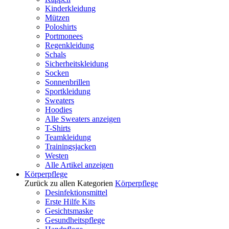
Kinderkleidung
Mützen
Poloshirts
Portmonees
Regenkleidung
Schals
Sicherheitskleidung
Socken
Sonnenbrillen
Sportkleidung
Sweaters
Hoodies
Alle Sweaters anzeigen
T-Shirts
Teamkleidung
Trainingsjacken
Westen
Alle Artikel anzeigen
Körperpflege
Zurück zu allen Kategorien
Körperpflege
Desinfektionsmittel
Erste Hilfe Kits
Gesichtsmaske
Gesundheitspflege