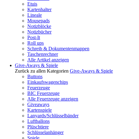
Etuis
Kartenhalter
Lineale
Mousepads
Notizblöcke
Notizbücher
Post-It
Roll ups
Schreib & Dokumentenmappen
Taschenrechner
Alle Artikel anzeigen
Give-Aways & Spiele
Zurück zu allen Kategorien
Give-Aways & Spiele
Buttons
Einkaufswagenchips
Feuerzeuge
BIC Feuerzeuge
Alle Feuerzeuge anzeigen
Giveaways
Kartenspiele
Lanyards/Schlüsselbänder
Luftballons
Plüschtiere
Schlüsselanhänger
Spiele