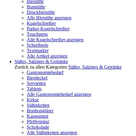
Bleistifte
Buntstifte
Druckbleistifte
Alle Bleistifte anzeigen
Kugelschreiber
Parker Kugelschreiber
Touchpens
Alle Kugelschreiber anzeigen
Schreibsets
Textmarker
Alle Artikel anzeigen
Süßes, Salziges & Getränke
Zurück zu allen Kategorien
Süßes, Salziges & Getränke
Gastronomiebedarf
Bierdeckel
Servietten
Tabletts
Alle Gastronomiebedarf anzeigen
Kekse
Süßigkeiten
Bonbongläser
Kaugummi
Pfefferminz
Schokolade
Alle Süßigkeiten anzeigen