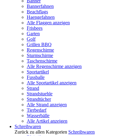
Banner
Bannerfahnen
Beachflags
Haengefahnen
Alle Flaggen anzeigen
Frisbees
Garten
Golf
Grillen BBQ
Regenschirme
Sturmschirme
Taschenschirme
Alle Regenschirme anzeigen
Sportartikel
Fussballe
Alle Sportartikel anzeigen
Strand
Strandstuehle
Strandtücher
Alle Strand anzeigen
Tierbedarf
Wasserbälle
Alle Artikel anzeigen
Schreibwaren
Zurück zu allen Kategorien
Schreibwaren