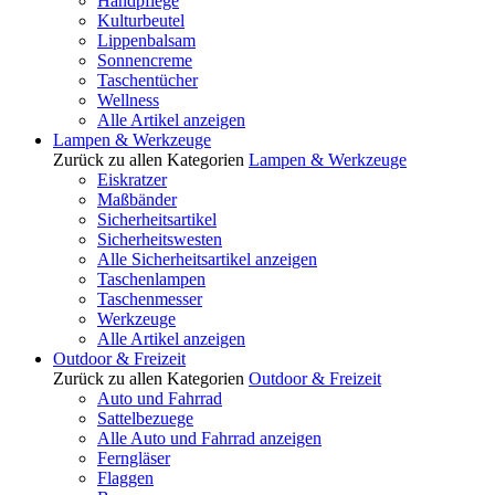
Handpflege
Kulturbeutel
Lippenbalsam
Sonnencreme
Taschentücher
Wellness
Alle Artikel anzeigen
Lampen & Werkzeuge
Zurück zu allen Kategorien
Lampen & Werkzeuge
Eiskratzer
Maßbänder
Sicherheitsartikel
Sicherheitswesten
Alle Sicherheitsartikel anzeigen
Taschenlampen
Taschenmesser
Werkzeuge
Alle Artikel anzeigen
Outdoor & Freizeit
Zurück zu allen Kategorien
Outdoor & Freizeit
Auto und Fahrrad
Sattelbezuege
Alle Auto und Fahrrad anzeigen
Ferngläser
Flaggen