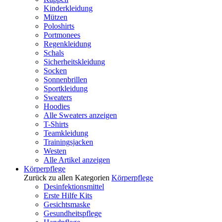
Kinderkleidung
Mützen
Poloshirts
Portmonees
Regenkleidung
Schals
Sicherheitskleidung
Socken
Sonnenbrillen
Sportkleidung
Sweaters
Hoodies
Alle Sweaters anzeigen
T-Shirts
Teamkleidung
Trainingsjacken
Westen
Alle Artikel anzeigen
Körperpflege
Zurück zu allen Kategorien
Körperpflege
Desinfektionsmittel
Erste Hilfe Kits
Gesichtsmaske
Gesundheitspflege