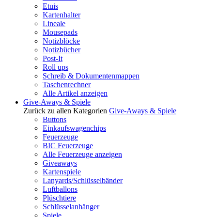
Etuis
Kartenhalter
Lineale
Mousepads
Notizblöcke
Notizbücher
Post-It
Roll ups
Schreib & Dokumentenmappen
Taschenrechner
Alle Artikel anzeigen
Give-Aways & Spiele
Zurück zu allen Kategorien
Give-Aways & Spiele
Buttons
Einkaufswagenchips
Feuerzeuge
BIC Feuerzeuge
Alle Feuerzeuge anzeigen
Giveaways
Kartenspiele
Lanyards/Schlüsselbänder
Luftballons
Plüschtiere
Schlüsselanhänger
Spiele