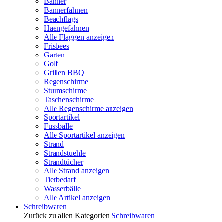
Banner
Bannerfahnen
Beachflags
Haengefahnen
Alle Flaggen anzeigen
Frisbees
Garten
Golf
Grillen BBQ
Regenschirme
Sturmschirme
Taschenschirme
Alle Regenschirme anzeigen
Sportartikel
Fussballe
Alle Sportartikel anzeigen
Strand
Strandstuehle
Strandtücher
Alle Strand anzeigen
Tierbedarf
Wasserbälle
Alle Artikel anzeigen
Schreibwaren
Zurück zu allen Kategorien
Schreibwaren