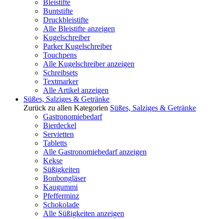
Bleistifte
Buntstifte
Druckbleistifte
Alle Bleistifte anzeigen
Kugelschreiber
Parker Kugelschreiber
Touchpens
Alle Kugelschreiber anzeigen
Schreibsets
Textmarker
Alle Artikel anzeigen
Süßes, Salziges & Getränke
Zurück zu allen Kategorien
Süßes, Salziges & Getränke
Gastronomiebedarf
Bierdeckel
Servietten
Tabletts
Alle Gastronomiebedarf anzeigen
Kekse
Süßigkeiten
Bonbongläser
Kaugummi
Pfefferminz
Schokolade
Alle Süßigkeiten anzeigen