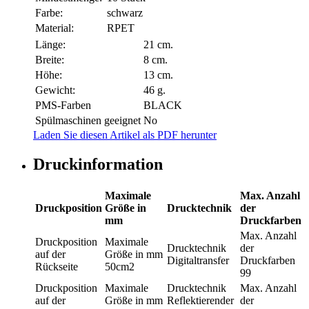
Farbe:
schwarz
Material:
RPET
Länge:
21 cm.
Breite:
8 cm.
Höhe:
13 cm.
Gewicht:
46 g.
PMS-Farben
BLACK
Spülmaschinen geeignet
No
Laden Sie diesen Artikel als PDF herunter
Druckinformation
Maximale
Max. Anzahl
Druckposition
Größe in
Drucktechnik
der
mm
Druckfarben
Max. Anzahl
Druckposition
Maximale
Drucktechnik
der
auf der
Größe in mm
Digitaltransfer
Druckfarben
Rückseite
50cm2
99
Druckposition
Maximale
Drucktechnik
Max. Anzahl
auf der
Größe in mm
Reflektierender
der