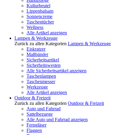
Handpflege
Kulturbeutel
Lippenbalsam
Sonnencreme
Taschentücher
Wellness
Alle Artikel anzeigen
Lampen & Werkzeuge
Zurück zu allen Kategorien
Lampen & Werkzeuge
Eiskratzer
Maßbänder
Sicherheitsartikel
Sicherheitswesten
Alle Sicherheitsartikel anzeigen
Taschenlampen
Taschenmesser
Werkzeuge
Alle Artikel anzeigen
Outdoor & Freizeit
Zurück zu allen Kategorien
Outdoor & Freizeit
Auto und Fahrrad
Sattelbezuege
Alle Auto und Fahrrad anzeigen
Ferngläser
Flaggen