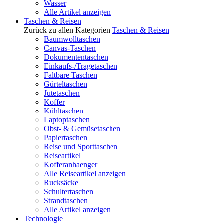
Wasser
Alle Artikel anzeigen
Taschen & Reisen
Zurück zu allen Kategorien
Taschen & Reisen
Baumwolltaschen
Canvas-Taschen
Dokumententaschen
Einkaufs-/Tragetaschen
Faltbare Taschen
Gürteltaschen
Jutetaschen
Koffer
Kühltaschen
Laptoptaschen
Obst- & Gemüsetaschen
Papiertaschen
Reise und Sporttaschen
Reiseartikel
Kofferanhaenger
Alle Reiseartikel anzeigen
Rucksäcke
Schultertaschen
Strandtaschen
Alle Artikel anzeigen
Technologie