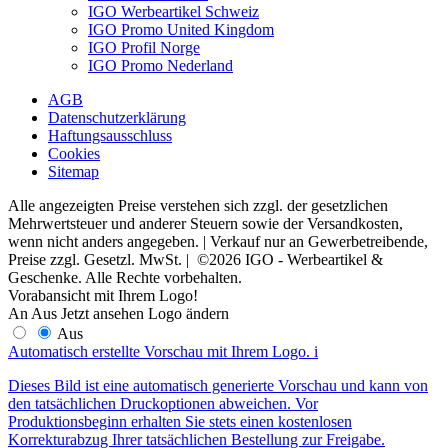
IGO Werbeartikel Schweiz
IGO Promo United Kingdom
IGO Profil Norge
IGO Promo Nederland
AGB
Datenschutzerklärung
Haftungsausschluss
Cookies
Sitemap
Alle angezeigten Preise verstehen sich zzgl. der gesetzlichen
Mehrwertsteuer und anderer Steuern sowie der Versandkosten,
wenn nicht anders angegeben. | Verkauf nur an Gewerbetreibende,
Preise zzgl. Gesetzl. MwSt. | ©2026 IGO - Werbeartikel &
Geschenke. Alle Rechte vorbehalten.
Vorabansicht mit Ihrem Logo!
An
Aus
Jetzt ansehen
Logo ändern
Aus
Automatisch erstellte Vorschau mit Ihrem Logo.
i
Dieses Bild ist eine automatisch generierte Vorschau und kann von
den tatsächlichen Druckoptionen abweichen. Vor
Produktionsbeginn erhalten Sie stets einen kostenlosen
Korrekturabzug Ihrer tatsächlichen Bestellung zur Freigabe.