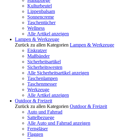
Handpflege
Kulturbeutel
Lippenbalsam
Sonnencreme
Taschentücher
Wellness
Alle Artikel anzeigen
Lampen & Werkzeuge
Zurück zu allen Kategorien
Lampen & Werkzeuge
Eiskratzer
Maßbänder
Sicherheitsartikel
Sicherheitswesten
Alle Sicherheitsartikel anzeigen
Taschenlampen
Taschenmesser
Werkzeuge
Alle Artikel anzeigen
Outdoor & Freizeit
Zurück zu allen Kategorien
Outdoor & Freizeit
Auto und Fahrrad
Sattelbezuege
Alle Auto und Fahrrad anzeigen
Ferngläser
Flaggen