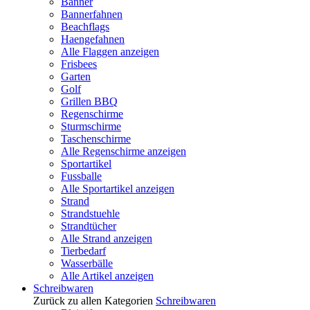
Banner
Bannerfahnen
Beachflags
Haengefahnen
Alle Flaggen anzeigen
Frisbees
Garten
Golf
Grillen BBQ
Regenschirme
Sturmschirme
Taschenschirme
Alle Regenschirme anzeigen
Sportartikel
Fussballe
Alle Sportartikel anzeigen
Strand
Strandstuehle
Strandtücher
Alle Strand anzeigen
Tierbedarf
Wasserbälle
Alle Artikel anzeigen
Schreibwaren
Zurück zu allen Kategorien
Schreibwaren