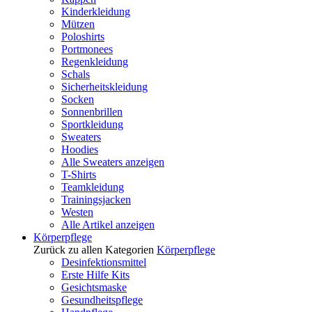
Kinderkleidung
Mützen
Poloshirts
Portmonees
Regenkleidung
Schals
Sicherheitskleidung
Socken
Sonnenbrillen
Sportkleidung
Sweaters
Hoodies
Alle Sweaters anzeigen
T-Shirts
Teamkleidung
Trainingsjacken
Westen
Alle Artikel anzeigen
Körperpflege
Zurück zu allen Kategorien
Körperpflege
Desinfektionsmittel
Erste Hilfe Kits
Gesichtsmaske
Gesundheitspflege