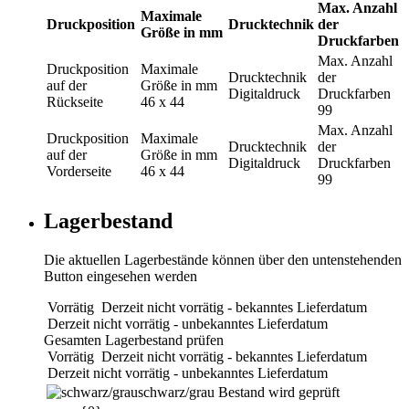
Max. Anzahl
Maximale
Druckposition
Drucktechnik
der
Größe in mm
Druckfarben
Max. Anzahl
Druckposition
Maximale
Drucktechnik
der
auf der
Größe in mm
Digitaldruck
Druckfarben
Rückseite
46 x 44
99
Max. Anzahl
Druckposition
Maximale
Drucktechnik
der
auf der
Größe in mm
Digitaldruck
Druckfarben
Vorderseite
46 x 44
99
Lagerbestand
Die aktuellen Lagerbestände können über den untenstehenden
Button eingesehen werden
Vorrätig
Derzeit nicht vorrätig - bekanntes Lieferdatum
Derzeit nicht vorrätig - unbekanntes Lieferdatum
Gesamten Lagerbestand prüfen
Vorrätig
Derzeit nicht vorrätig - bekanntes Lieferdatum
Derzeit nicht vorrätig - unbekanntes Lieferdatum
schwarz/grau
Bestand wird geprüft