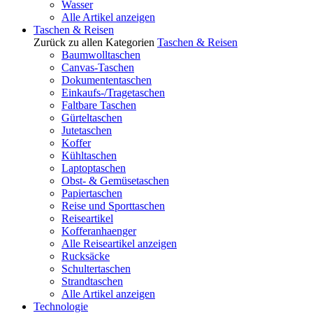
Wasser
Alle Artikel anzeigen
Taschen & Reisen
Zurück zu allen Kategorien
Taschen & Reisen
Baumwolltaschen
Canvas-Taschen
Dokumententaschen
Einkaufs-/Tragetaschen
Faltbare Taschen
Gürteltaschen
Jutetaschen
Koffer
Kühltaschen
Laptoptaschen
Obst- & Gemüsetaschen
Papiertaschen
Reise und Sporttaschen
Reiseartikel
Kofferanhaenger
Alle Reiseartikel anzeigen
Rucksäcke
Schultertaschen
Strandtaschen
Alle Artikel anzeigen
Technologie