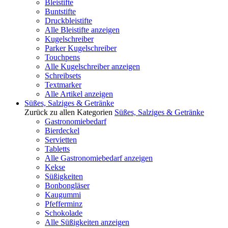
Bleistifte
Buntstifte
Druckbleistifte
Alle Bleistifte anzeigen
Kugelschreiber
Parker Kugelschreiber
Touchpens
Alle Kugelschreiber anzeigen
Schreibsets
Textmarker
Alle Artikel anzeigen
Süßes, Salziges & Getränke
Zurück zu allen Kategorien
Süßes, Salziges & Getränke
Gastronomiebedarf
Bierdeckel
Servietten
Tabletts
Alle Gastronomiebedarf anzeigen
Kekse
Süßigkeiten
Bonbongläser
Kaugummi
Pfefferminz
Schokolade
Alle Süßigkeiten anzeigen