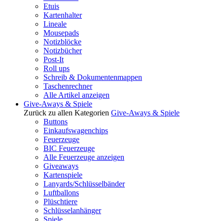
Etuis
Kartenhalter
Lineale
Mousepads
Notizblöcke
Notizbücher
Post-It
Roll ups
Schreib & Dokumentenmappen
Taschenrechner
Alle Artikel anzeigen
Give-Aways & Spiele
Zurück zu allen Kategorien
Give-Aways & Spiele
Buttons
Einkaufswagenchips
Feuerzeuge
BIC Feuerzeuge
Alle Feuerzeuge anzeigen
Giveaways
Kartenspiele
Lanyards/Schlüsselbänder
Luftballons
Plüschtiere
Schlüsselanhänger
Spiele