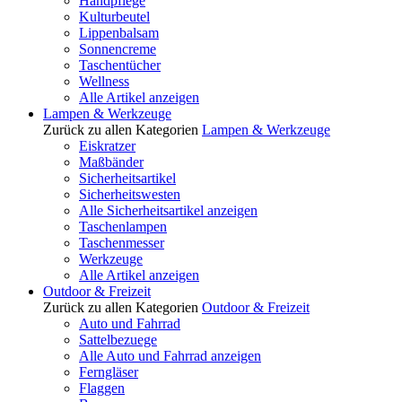
Handpflege
Kulturbeutel
Lippenbalsam
Sonnencreme
Taschentücher
Wellness
Alle Artikel anzeigen
Lampen & Werkzeuge
Zurück zu allen Kategorien
Lampen & Werkzeuge
Eiskratzer
Maßbänder
Sicherheitsartikel
Sicherheitswesten
Alle Sicherheitsartikel anzeigen
Taschenlampen
Taschenmesser
Werkzeuge
Alle Artikel anzeigen
Outdoor & Freizeit
Zurück zu allen Kategorien
Outdoor & Freizeit
Auto und Fahrrad
Sattelbezuege
Alle Auto und Fahrrad anzeigen
Ferngläser
Flaggen