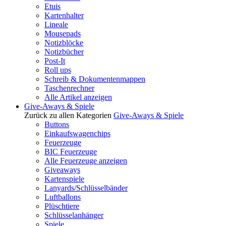
Etuis
Kartenhalter
Lineale
Mousepads
Notizblöcke
Notizbücher
Post-It
Roll ups
Schreib & Dokumentenmappen
Taschenrechner
Alle Artikel anzeigen
Give-Aways & Spiele
Zurück zu allen Kategorien
Give-Aways & Spiele
Buttons
Einkaufswagenchips
Feuerzeuge
BIC Feuerzeuge
Alle Feuerzeuge anzeigen
Giveaways
Kartenspiele
Lanyards/Schlüsselbänder
Luftballons
Plüschtiere
Schlüsselanhänger
Spiele