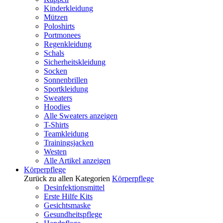
Kinderkleidung
Mützen
Poloshirts
Portmonees
Regenkleidung
Schals
Sicherheitskleidung
Socken
Sonnenbrillen
Sportkleidung
Sweaters
Hoodies
Alle Sweaters anzeigen
T-Shirts
Teamkleidung
Trainingsjacken
Westen
Alle Artikel anzeigen
Körperpflege
Zurück zu allen Kategorien
Körperpflege
Desinfektionsmittel
Erste Hilfe Kits
Gesichtsmaske
Gesundheitspflege