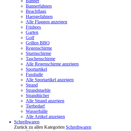
Banner
Bannerfahnen
Beachflags
Haengefahnen
Alle Flaggen anzeigen
Frisbees
Garten
Golf
Grillen BBQ
Regenschirme
Sturmschirme
Taschenschirme
Alle Regenschirme anzeigen
Sportartikel
Fussballe
Alle Sportartikel anzeigen
Strand
Strandstuehle
Strandtücher
Alle Strand anzeigen
Tierbedarf
Wasserbälle
Alle Artikel anzeigen
Schreibwaren
Zurück zu allen Kategorien
Schreibwaren