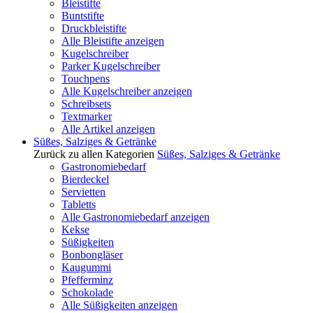
Bleistifte
Buntstifte
Druckbleistifte
Alle Bleistifte anzeigen
Kugelschreiber
Parker Kugelschreiber
Touchpens
Alle Kugelschreiber anzeigen
Schreibsets
Textmarker
Alle Artikel anzeigen
Süßes, Salziges & Getränke
Zurück zu allen Kategorien
Süßes, Salziges & Getränke
Gastronomiebedarf
Bierdeckel
Servietten
Tabletts
Alle Gastronomiebedarf anzeigen
Kekse
Süßigkeiten
Bonbongläser
Kaugummi
Pfefferminz
Schokolade
Alle Süßigkeiten anzeigen